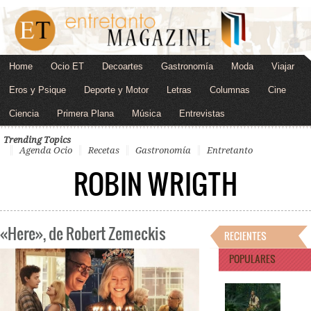
Home
Ocio ET
Decoartes
Gastronomía
Moda
Viajar
Eros y Psique
Deporte y Motor
Letras
Columnas
Cine
Ciencia
Primera Plana
Música
Entrevistas
Trending Topics
Agenda Ocio
Recetas
Gastronomía
Entretanto
ROBIN WRIGTH
«Here», de Robert Zemeckis
RECIENTES
POPULARES