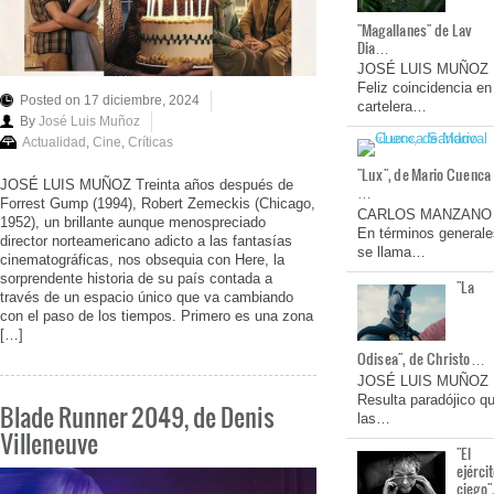
"Magallanes" de Lav
Dia…
JOSÉ LUIS MUÑOZ
Feliz coincidencia en
Posted on 17 diciembre, 2024
cartelera…
By
José Luis Muñoz
Actualidad
,
Cine
,
Críticas
"Lux", de Mario Cuenca
JOSÉ LUIS MUÑOZ Treinta años después de
…
Forrest Gump (1994), Robert Zemeckis (Chicago,
CARLOS MANZANO
1952), un brillante aunque menospreciado
En términos generale
director norteamericano adicto a las fantasías
se llama…
cinematográficas, nos obsequia con Here, la
sorprendente historia de su país contada a
"La
través de un espacio único que va cambiando
con el paso de los tiempos. Primero es una zona
[…]
Odisea", de Christo…
JOSÉ LUIS MUÑOZ
Resulta paradójico q
Blade Runner 2049, de Denis
las…
Villeneuve
"El
ejérci
ciego"