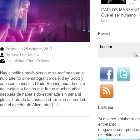
de…
CARLOS MANZANO
Que el ser humano
es…
Buscar
Posted on 25 octubre, 2017
By
José Luis Muñoz
Actualidad
,
Cine
,
Críticas
Hay cinéfilos malévolos que se reafirman en el
nulo talento cinematográfico de Ridley Scott y
achacan la icónica Blade Runner, obra de culto
de la ciencia ficción que lo fue muchos años
después de haber sido estrenada sin pena ni
gloria, fruto de la casualidad. Si bien es verdad
que el director de Alien, otra […]
Colabora
Si quieres colaborar en
entretanto
magazine.com puedes
escribirnos a