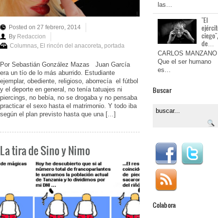
las…
"El
ejérci
Posted on 27 febrero, 2014
ciego"
By
Redaccion
de…
Columnas
,
El rincón del anacoreta
,
portada
CARLOS MANZANO
Que el ser humano
Por Sebastián González Mazas Juan García
es…
era un tío de lo más aburrido. Estudiante
ejemplar, obediente, religioso, aborrecía el fútbol
Buscar
y el deporte en general, no tenía tatuajes ni
piercings, no bebía, no se drogaba y no pensaba
practicar el sexo hasta el matrimonio. Y todo iba
según el plan previsto hasta que una […]
La tira de Sino y Nimo
Colabora