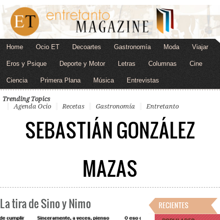
Home
Ocio ET
Decoartes
Gastronomía
Moda
Viajar
Eros y Psique
Deporte y Motor
Letras
Columnas
Cine
Ciencia
Primera Plana
Música
Entrevistas
Trending Topics
Agenda Ocio
Recetas
Gastronomía
Entretanto
SEBASTIÁN GONZÁLEZ
MAZAS
La tira de Sino y Nimo
RECIENTES