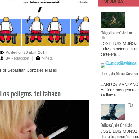
POPULARES
"Magallanes" de Lav
Dia…
JOSÉ LUIS MUÑOZ
Feliz coincidencia en
Posted on 23 abril, 2014
cartelera…
By
Redaccion
Viñeta
Por Sebastián González Mazas
"Lux", de Mario Cuenca
…
CARLOS MANZANO
En términos generale
Los peligros del tabaco
se llama…
"La
Odisea", de Christo…
JOSÉ LUIS MUÑOZ
Resulta paradójico q