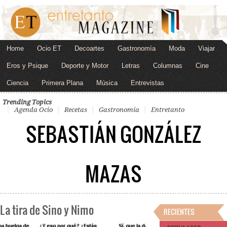
Home
Ocio ET
Decoartes
Gastronomía
Moda
Viajar
Eros y Psique
Deporte y Motor
Letras
Columnas
Cine
Ciencia
Primera Plana
Música
Entrevistas
Trending Topics
Agenda Ocio
Recetas
Gastronomía
Entretanto
SEBASTIÁN GONZÁLEZ
MAZAS
La tira de Sino y Nimo
RECIENTES