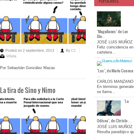
POPULARES
"Magallanes" de Lav
Dia…
JOSÉ LUIS MUÑOZ
Feliz coincidencia en
Posted on 2 septiembre, 2013
By
CC
cartelera…
Viñeta
Por Sebastián González Mazas
"Lux", de Mario Cuenca
…
CARLOS MANZANO
En términos generale
La tira de Sino y Nimo
se llama…
"La
Odisea", de Christo…
JOSÉ LUIS MUÑOZ
Resulta paradójico q