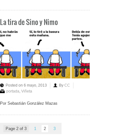
La tira de Sino y Nimo
Posted on 6 mayo, 2013
By
CC
portada
,
Viñeta
Por Sebastián González Mazas
Page 2 of 3
1
2
3