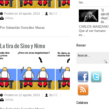
las…
"El
ejérci
Posted on 19 agosto, 2013
By
CC
ciego"
Viñeta
de…
CARLOS MANZANO
Por Sebastián González Mazas
Que el ser humano
es…
La tira de Sino y Nimo
Buscar
Posted on 12 agosto, 2013
By
CC
Viñeta
Colabora