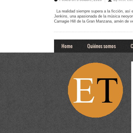
La realidad siempre supera a la ficción, así es
Jenkins, una apasionada de la música neoyor
Carnagie Hill de la Gran Manzana, amén de v
Home
Quiénes somos
C