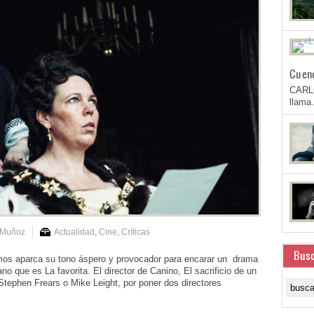
Cuen
CARL
llam
 Muñoz
Actualidad
,
Cine
,
Críticas
Busc
imos aparca su tono áspero y provocador para encarar un drama
no que es La favorita. El director de Canino, El sacrificio de un
Stephen Frears o Mike Leight, por poner dos directores