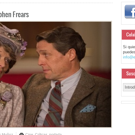
ephen Frears
Cola
Si qui
puedes
info@e
Susc
is Muñoz
Cine
,
Críticas
,
portada