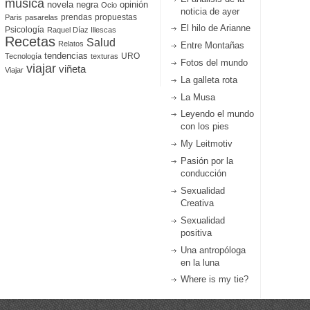
música
novela negra
opinión
Ocio
noticia de ayer
prendas
propuestas
Paris
pasarelas
El hilo de Arianne
Psicología
Raquel Díaz Illescas
Recetas
Salud
Relatos
Entre Montañas
tendencias
URO
Tecnología
texturas
Fotos del mundo
viajar
viñeta
Viajar
La galleta rota
La Musa
Leyendo el mundo
con los pies
My Leitmotiv
Pasión por la
conducción
Sexualidad
Creativa
Sexualidad
positiva
Una antropóloga
en la luna
Where is my tie?