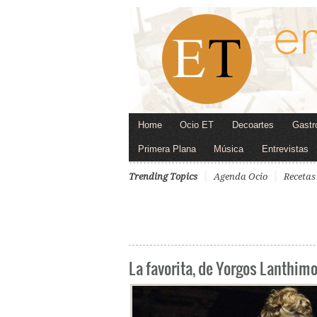
Home
Ocio ET
Decoartes
Gastr
Primera Plana
Música
Entrevistas
Trending Topics
Agenda Ocio
Recetas
La favorita, de Yorgos Lanthim