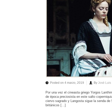
Posted on 4 marzo, 2019
By
José Luis
Por una vez el cineasta griego Yorgos Lanth
de época preciosista en este salto coperniquia
ciervo sagrado y Langosta sigue la senda de 
británicos […]