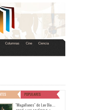
Columnas
Cine
Ciencia
NTES
POPULARES
"Magallanes" de Lav Dia…