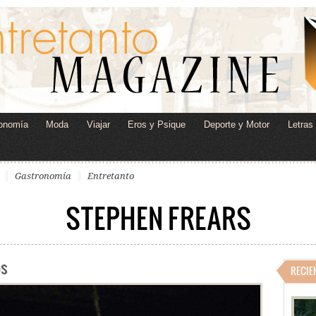
onomía
Moda
Viajar
Eros y Psique
Deporte y Motor
Letras
Gastronomía
Entretanto
STEPHEN FREARS
os
RECIE