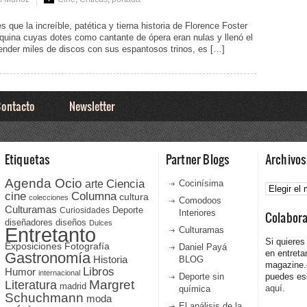
 que la increíble, patética y tierna historia de Florence Foster
quina cuyas dotes como cantante de ópera eran nulas y llenó el
ender miles de discos con sus espantosos trinos, es […]
ontacto
Newsletter
Etiquetas
Partner Blogs
Archivos
Agenda Ocio
Ciencia
Archivos
arte
Cocinísima
cine
Columna
cultura
colecciones
Comodoos
Culturamas
Curiosidades
Deporte
Interiores
Colabor
diseñadores
diseños
Dulces
Entretanto
Culturamas
Si quieres
Fotografía
Exposiciones
Daniel Payá
en entreta
Gastronomía
Historia
BLOG
magazine
Libros
Humor
internacional
Deporte sin
puedes esc
Literatura
Margret
madrid
aquí.
química
Schuchmann
moda
El análisis de la