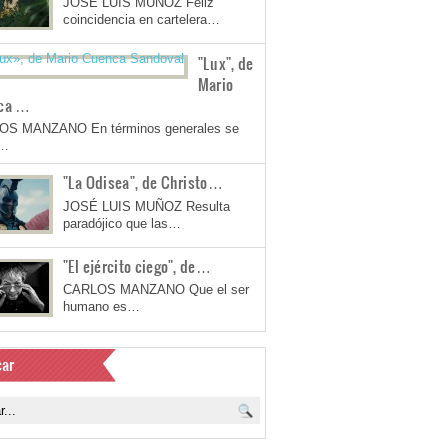
JOSÉ LUIS MUÑOZ Feliz
coincidencia en cartelera…
"Lux", de
Mario
ca …
OS MANZANO En términos generales se
a…
"La Odisea", de Christo…
JOSÉ LUIS MUÑOZ Resulta
paradójico que las…
"El ejército ciego", de…
CARLOS MANZANO Que el ser
humano es…
ar