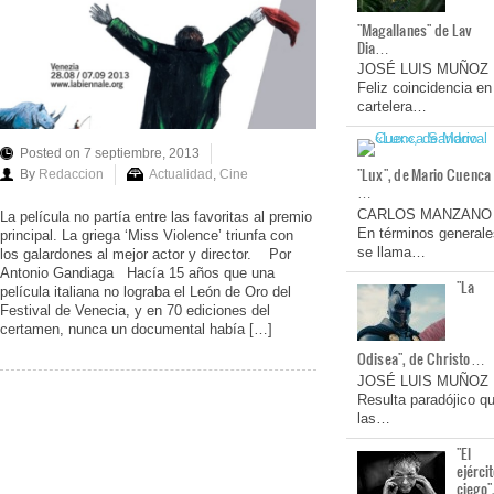
"Magallanes" de Lav
Dia…
JOSÉ LUIS MUÑOZ
Feliz coincidencia en
cartelera…
Posted on 7 septiembre, 2013
"Lux", de Mario Cuenca
By
Redaccion
Actualidad
,
Cine
…
CARLOS MANZANO
La película no partía entre las favoritas al premio
En términos generale
principal. La griega ‘Miss Violence’ triunfa con
se llama…
los galardones al mejor actor y director. Por
Antonio Gandiaga Hacía 15 años que una
"La
película italiana no lograba el León de Oro del
Festival de Venecia, y en 70 ediciones del
certamen, nunca un documental había […]
Odisea", de Christo…
JOSÉ LUIS MUÑOZ
Resulta paradójico q
las…
"El
ejérci
ciego"