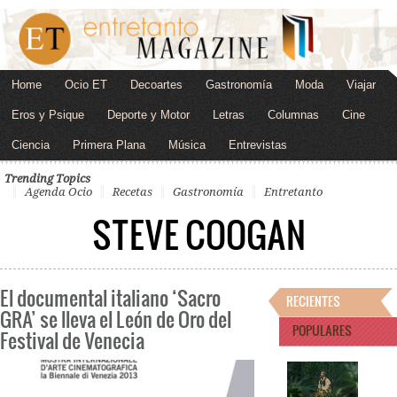
Home
Ocio ET
Decoartes
Gastronomía
Moda
Viajar
Eros y Psique
Deporte y Motor
Letras
Columnas
Cine
Ciencia
Primera Plana
Música
Entrevistas
Trending Topics
Agenda Ocio
Recetas
Gastronomía
Entretanto
STEVE COOGAN
El documental italiano ‘Sacro
RECIENTES
GRA’ se lleva el León de Oro del
POPULARES
Festival de Venecia