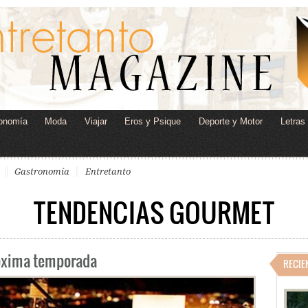
onomía
Moda
Viajar
Eros y Psique
Deporte y Motor
Letras
Gastronomía
Entretanto
TENDENCIAS GOURMET
róxima temporada
RECIE