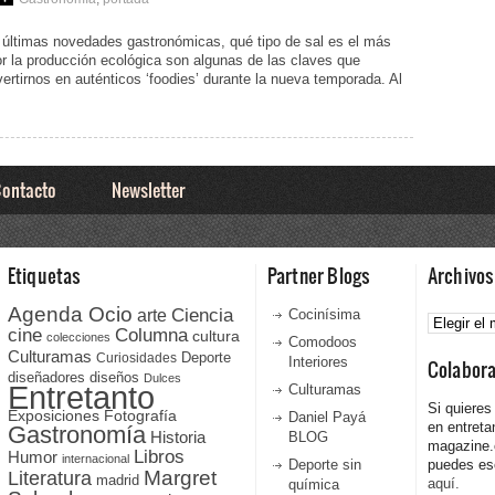
 últimas novedades gastronómicas, qué tipo de sal es el más
or la producción ecológica son algunas de las claves que
rtirnos en auténticos ‘foodies’ durante la nueva temporada. Al
ontacto
Newsletter
Etiquetas
Partner Blogs
Archivos
Agenda Ocio
Ciencia
Archivos
arte
Cocinísima
cine
Columna
cultura
colecciones
Comodoos
Culturamas
Curiosidades
Deporte
Interiores
Colabor
diseñadores
diseños
Dulces
Entretanto
Culturamas
Si quieres
Fotografía
Exposiciones
Daniel Payá
en entreta
Gastronomía
Historia
BLOG
magazine
Libros
Humor
internacional
Deporte sin
puedes esc
Literatura
Margret
madrid
aquí.
química