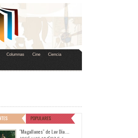
Columnas
Cine
Ciencia
NTES
POPULARES
"Magallanes" de Lav Dia…