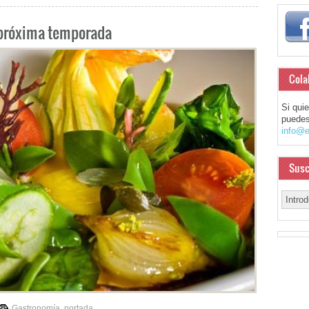
 próxima temporada
Cola
Si qui
puedes
info@e
Susc
Gastronomía
,
portada