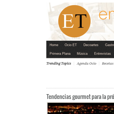
Home
Ocio ET
Decoartes
Gastr
Primera Plana
Música
Entrevistas
Trending Topics
Agenda Ocio
Recetas
Tendencias gourmet para la p