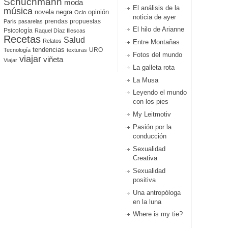
Schuchmann
moda
El análisis de la
música
novela negra
opinión
Ocio
noticia de ayer
prendas
propuestas
Paris
pasarelas
El hilo de Arianne
Psicología
Raquel Díaz Illescas
Recetas
Salud
Relatos
Entre Montañas
tendencias
URO
Tecnología
texturas
Fotos del mundo
viajar
viñeta
Viajar
La galleta rota
La Musa
Leyendo el mundo
con los pies
My Leitmotiv
Pasión por la
conducción
Sexualidad
Creativa
Sexualidad
positiva
Una antropóloga
en la luna
Where is my tie?