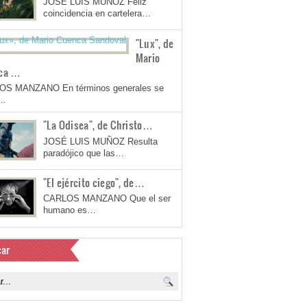
JOSÉ LUIS MUÑOZ Feliz
coincidencia en cartelera…
"Lux", de
Mario
ca …
OS MANZANO En términos generales se
a…
"La Odisea", de Christo…
JOSÉ LUIS MUÑOZ Resulta
paradójico que las…
"El ejército ciego", de…
CARLOS MANZANO Que el ser
humano es…
ar