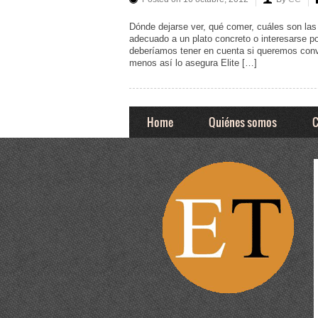
Dónde dejarse ver, qué comer, cuáles son las
adecuado a un plato concreto o interesarse p
deberíamos tener en cuenta si queremos conve
menos así lo asegura Elite […]
Home
Quiénes somos
C