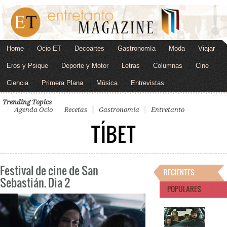
Home
Ocio ET
Decoartes
Gastronomía
Moda
Viajar
Eros y Psique
Deporte y Motor
Letras
Columnas
Cine
Ciencia
Primera Plana
Música
Entrevistas
Trending Topics
Agenda Ocio
Recetas
Gastronomía
Entretanto
TÍBET
Festival de cine de San
RECIENTES
Sebastián. Dia 2
POPULARES