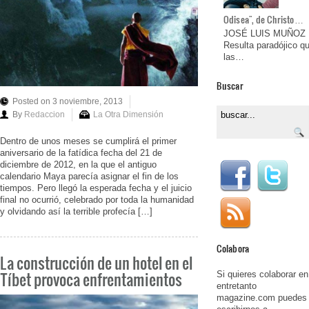
Odisea", de Christo…
JOSÉ LUIS MUÑOZ
Resulta paradójico q
las…
Buscar
Posted on 3 noviembre, 2013
By
Redaccion
La Otra Dimensión
Dentro de unos meses se cumplirá el primer
aniversario de la fatídica fecha del 21 de
diciembre de 2012, en la que el antiguo
calendario Maya parecía asignar el fin de los
tiempos. Pero llegó la esperada fecha y el juicio
final no ocurrió, celebrado por toda la humanidad
y olvidando así la terrible profecía […]
Colabora
La construcción de un hotel en el
Tíbet provoca enfrentamientos
Si quieres colaborar en
entretanto
magazine.com puedes