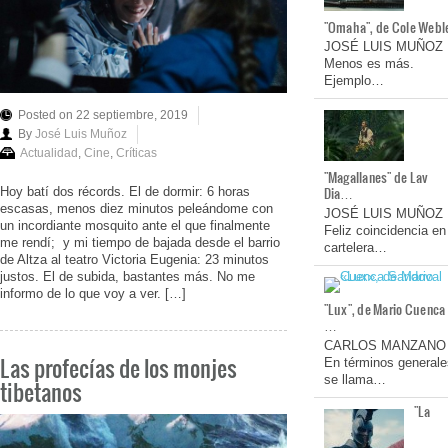
"Omaha", de Cole Webl
JOSÉ LUIS MUÑOZ
Menos es más.
Ejemplo…
Posted on 22 septiembre, 2019
By
José Luis Muñoz
Actualidad
,
Cine
,
Críticas
"Magallanes" de Lav
Dia…
Hoy batí dos récords. El de dormir: 6 horas
escasas, menos diez minutos peleándome con
JOSÉ LUIS MUÑOZ
un incordiante mosquito ante el que finalmente
Feliz coincidencia en
me rendí; y mi tiempo de bajada desde el barrio
cartelera…
de Altza al teatro Victoria Eugenia: 23 minutos
justos. El de subida, bastantes más. No me
informo de lo que voy a ver. […]
"Lux", de Mario Cuenca
…
CARLOS MANZANO
Las profecías de los monjes
En términos generale
se llama…
tibetanos
"La