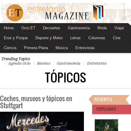
Home
Ocio ET
Decoartes
Gastronomía
Moda
Viajar
Eros y Psique
Deporte y Motor
Letras
Columnas
Cine
Ciencia
Primera Plana
Música
Entrevistas
Trending Topics
Agenda Ocio
Recetas
Gastronomía
Entretanto
TÓPICOS
Coches, museos y tópicos en
RECIENTES
Stuttgart
POPULARES