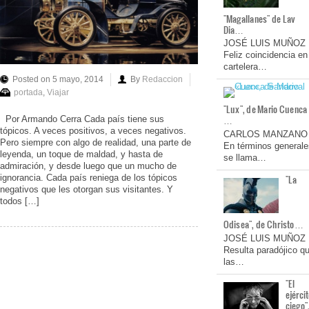
"Magallanes" de Lav
Dia…
JOSÉ LUIS MUÑOZ
Feliz coincidencia en
cartelera…
Posted on 5 mayo, 2014
By
Redaccion
portada
,
Viajar
"Lux", de Mario Cuenca
…
Por Armando Cerra Cada país tiene sus
tópicos. A veces positivos, a veces negativos.
CARLOS MANZANO
Pero siempre con algo de realidad, una parte de
En términos generale
leyenda, un toque de maldad, y hasta de
se llama…
admiración, y desde luego que un mucho de
ignorancia. Cada país reniega de los tópicos
"La
negativos que les otorgan sus visitantes. Y
todos […]
Odisea", de Christo…
JOSÉ LUIS MUÑOZ
Resulta paradójico q
las…
"El
ejérci
ciego"