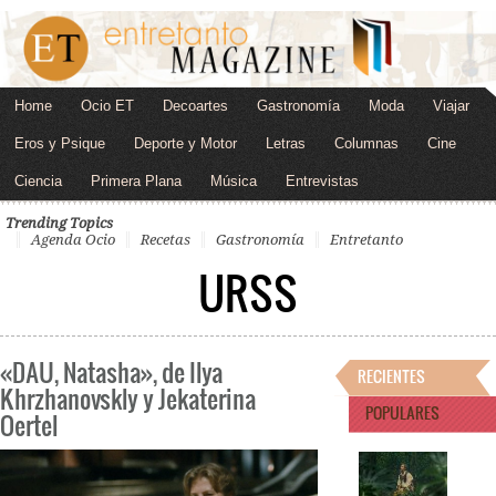
Home
Ocio ET
Decoartes
Gastronomía
Moda
Viajar
Eros y Psique
Deporte y Motor
Letras
Columnas
Cine
Ciencia
Primera Plana
Música
Entrevistas
Trending Topics
Agenda Ocio
Recetas
Gastronomía
Entretanto
URSS
«DAU, Natasha», de Ilya
RECIENTES
Khrzhanovskly y Jekaterina
POPULARES
Oertel