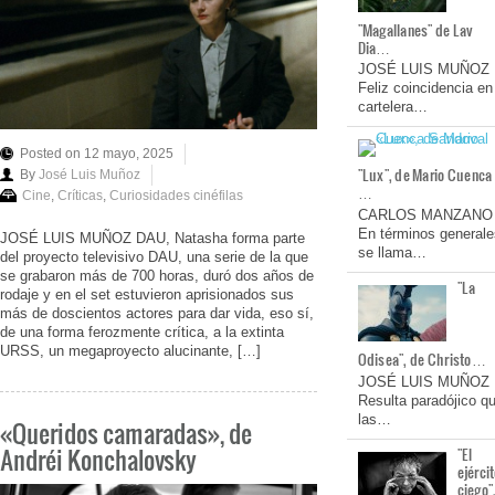
"Magallanes" de Lav
Dia…
JOSÉ LUIS MUÑOZ
Feliz coincidencia en
cartelera…
Posted on 12 mayo, 2025
"Lux", de Mario Cuenca
By
José Luis Muñoz
…
Cine
,
Críticas
,
Curiosidades cinéfilas
CARLOS MANZANO
En términos generale
JOSÉ LUIS MUÑOZ DAU, Natasha forma parte
se llama…
del proyecto televisivo DAU, una serie de la que
se grabaron más de 700 horas, duró dos años de
"La
rodaje y en el set estuvieron aprisionados sus
más de doscientos actores para dar vida, eso sí,
de una forma ferozmente crítica, a la extinta
URSS, un megaproyecto alucinante, […]
Odisea", de Christo…
JOSÉ LUIS MUÑOZ
Resulta paradójico q
las…
«Queridos camaradas», de
Andréi Konchalovsky
"El
ejérci
ciego"