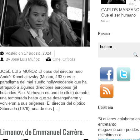
de…
CARLOS MANZANO
Que el ser humano
es…
Buscar
Posted on 17 agosto, 2024
By
José Luis Muñoz
Cine
,
Críticas
JOSÉ LUIS MUÑOZ El caso del director ruso
Andréi Konchalovsky (Moscú, 1937) es el
paradigma del mal sueño hollywoodense que ha
atrapado a algunos directores europeos (el
holandés Paul Verhoven es uno de ellos) durante
una temporada hasta que se desengañaron y
volvieron a sus orígenes. El director del díptico
Colabora
Siberiada (1979), una de sus […]
Si quieres colaborar en
entretanto
Limonov, de Emmanuel Carrère.
magazine.com puedes
escribirnos a