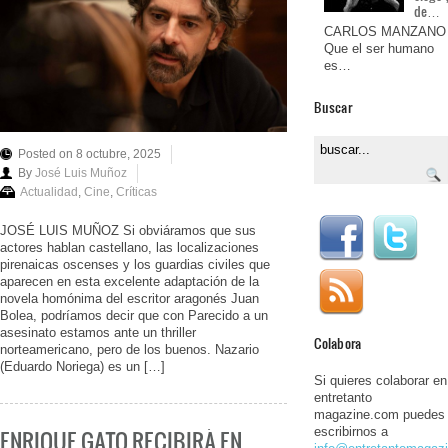
de…
CARLOS MANZANO
Que el ser humano
es…
Buscar
Posted on 8 octubre, 2025
By
José Luis Muñoz
Actualidad
,
Cine
,
Críticas
JOSÉ LUIS MUÑOZ Si obviáramos que sus
actores hablan castellano, las localizaciones
pirenaicas oscenses y los guardias civiles que
aparecen en esta excelente adaptación de la
novela homónima del escritor aragonés Juan
Bolea, podríamos decir que con Parecido a un
asesinato estamos ante un thriller
Colabora
norteamericano, pero de los buenos. Nazario
(Eduardo Noriega) es un […]
Si quieres colaborar en
entretanto
magazine.com puedes
escribirnos a
ENRIQUE GATO RECIBIRÁ EN