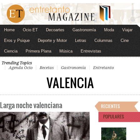
Home
Ocio ET
Decoartes
Gastronomía
Moda
Viajar
Eros y Psique
Deporte y Motor
Letras
Columnas
Cine
Ciencia
Primera Plana
Música
Entrevistas
Trending Topics
Agenda Ocio
Recetas
Gastronomía
Entretanto
VALENCIA
Larga noche valenciana
RECIENTES
POPULARES