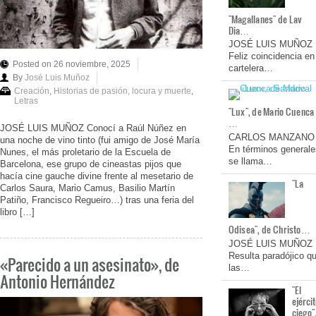
"Magallanes" de Lav
Dia…
JOSÉ LUIS MUÑOZ
Feliz coincidencia en
Posted on 26 noviembre, 2025
cartelera…
By
José Luis Muñoz
Creación
,
Historias de pasión, locura y muerte
,
Letras
"Lux", de Mario Cuenca
…
JOSÉ LUIS MUÑOZ Conocí a Raúl Núñez en
CARLOS MANZANO
una noche de vino tinto (fui amigo de José María
En términos generale
Nunes, el más proletario de la Escuela de
se llama…
Barcelona, ese grupo de cineastas pijos que
hacía cine gauche divine frente al mesetario de
"La
Carlos Saura, Mario Camus, Basilio Martín
Patiño, Francisco Regueiro…) tras una feria del
libro […]
Odisea", de Christo…
JOSÉ LUIS MUÑOZ
Resulta paradójico q
«Parecido a un asesinato», de
las…
Antonio Hernández
"El
ejérci
ciego"