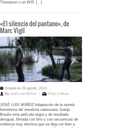
Thompson o un W.R. […]
«El silencio del pantano», de
Marc Vigil
Posted on 28 agosto, 2024
By
José Luis Muñoz
Cine
,
Críticas
JOSÉ LUIS MUÑOZ Adaptación de la novela
homónima del novelista valenciano Juanjo
Braulio esta película negra y de resultado
desigual, filmada con brío y con secuencias de
violencia muy efectiva que se deja ver bien a