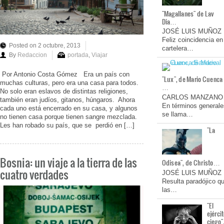
"Magallanes" de Lav
Dia…
JOSÉ LUIS MUÑOZ
Feliz coincidencia en
Posted on 2 octubre, 2013
cartelera…
By
Redaccion
portada
,
Viajar
Por Antonio Costa Gómez Era un país con
"Lux", de Mario Cuenca
muchas culturas, pero era una casa para todos.
…
No solo eran eslavos de distintas religiones,
CARLOS MANZANO
también eran judíos, gitanos, húngaros. Ahora
En términos generale
cada uno está encerrado en su casa, y algunos
se llama…
no tienen casa porque tienen sangre mezclada.
Les han robado su país, que se perdió en […]
"La
Bosnia: un viaje a la tierra de las
Odisea", de Christo…
cuatro verdades
JOSÉ LUIS MUÑOZ
Resulta paradójico q
las…
"El
ejérci
ciego"