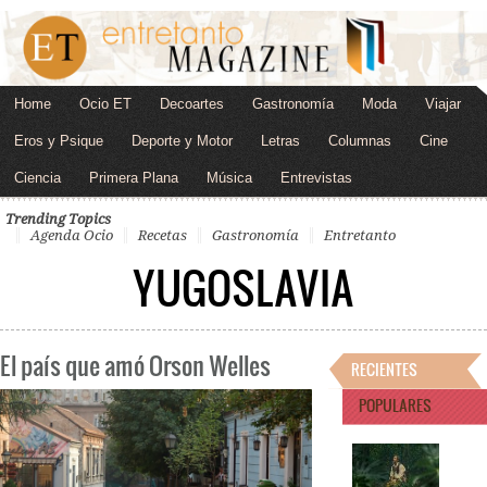
Home
Ocio ET
Decoartes
Gastronomía
Moda
Viajar
Eros y Psique
Deporte y Motor
Letras
Columnas
Cine
Ciencia
Primera Plana
Música
Entrevistas
Trending Topics
Agenda Ocio
Recetas
Gastronomía
Entretanto
YUGOSLAVIA
El país que amó Orson Welles
RECIENTES
POPULARES