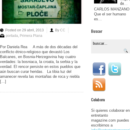
de…
CARLOS MANZANO
Que el ser humano
es…
Buscar
Posted on 29 abril, 2013
By
CC
portada
,
Primera Plana
Por Daniela Rea A más de dos décadas del
conflicto étnico-religioso que devastó Los
Balcanes, en Bosnia-Herzegovina hay cuatro
verdades: la bosniaca, la croata, la serbia y la
verdad. El rencor persiste en estos pueblos que
aún buscan curar heridas. La tibia luz del
amanecer revela las montañas de roca y niebla
[…]
Colabora
Si quieres colaborar en
entretanto
magazine.com puedes
escribirnos a