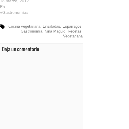
18 marzo, 2012
En
«Gastronomía»
Cocina vegetariana
,
Ensaladas
,
Esparragos
,
Gastronomía
,
Nina Maguid
,
Recetas
,
Vegetariana
Deja un comentario