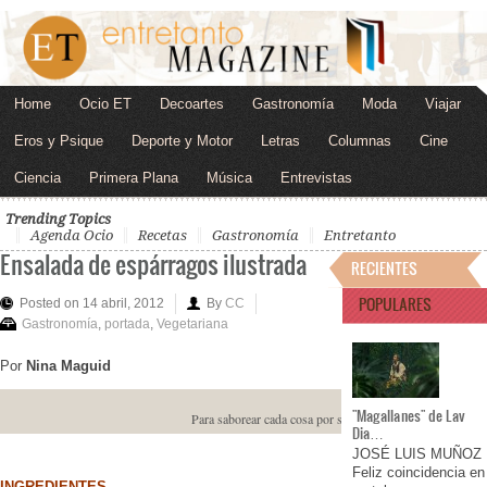
Home
Ocio ET
Decoartes
Gastronomía
Moda
Viajar
Eros y Psique
Deporte y Motor
Letras
Columnas
Cine
Ciencia
Primera Plana
Música
Entrevistas
Trending Topics
Agenda Ocio
Recetas
Gastronomía
Entretanto
Ensalada de espárragos ilustrada
RECIENTES
POPULARES
Posted on 14 abril, 2012
By
CC
Gastronomía
,
portada
,
Vegetariana
Por
Nina Maguid
"Magallanes" de Lav
Para saborear cada cosa por separado
Dia…
JOSÉ LUIS MUÑOZ
Feliz coincidencia en
INGREDIENTES