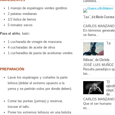
cartelera…
1 manojo de espárragos verdes gorditos
2 patatas medianas
"Lux", de Mario Cuenca
1/2 bolsa de berros
…
5 tomates secos
CARLOS MANZANO
En términos generale
Para el aliño
, batir
:
se llama…
1 cucharada de vinagre de manzana
"La
4 cucharadas de aceite de oliva
1 cucharadita de pasta de aceitunas verdes
Odisea", de Christo…
JOSÉ LUIS MUÑOZ
PREPARACIÓN
Resulta paradójico q
las…
Lavar los espárragos y cortarles la parte
"El
leñosa (doblar el extremo opuesto a la
ejérci
yema y se partirán solos por donde deben).
ciego"
de…
CARLOS MANZANO
Cortar las puntas (yemas) y reservar,
Que el ser humano
trocear el tallo.
es…
Poner los extremos leñosos en una bolsita