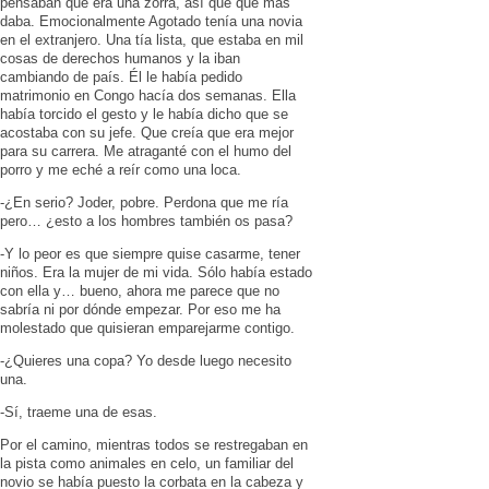
pensaban que era una zorra, así que qué más
daba. Emocionalmente Agotado tenía una novia
en el extranjero. Una tía lista, que estaba en mil
cosas de derechos humanos y la iban
cambiando de país. Él le había pedido
matrimonio en Congo hacía dos semanas. Ella
había torcido el gesto y le había dicho que se
acostaba con su jefe. Que creía que era mejor
para su carrera. Me atraganté con el humo del
porro y me eché a reír como una loca.
-¿En serio? Joder, pobre. Perdona que me ría
pero… ¿esto a los hombres también os pasa?
-Y lo peor es que siempre quise casarme, tener
niños. Era la mujer de mi vida. Sólo había estado
con ella y… bueno, ahora me parece que no
sabría ni por dónde empezar. Por eso me ha
molestado que quisieran emparejarme contigo.
-¿Quieres una copa? Yo desde luego necesito
una.
-Sí, traeme una de esas.
Por el camino, mientras todos se restregaban en
la pista como animales en celo, un familiar del
novio se había puesto la corbata en la cabeza y