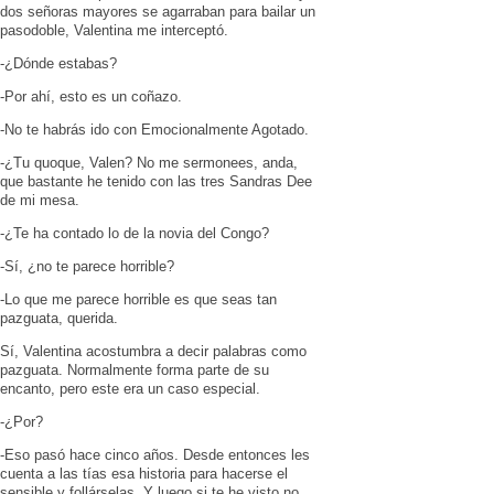
dos señoras mayores se agarraban para bailar un
pasodoble, Valentina me interceptó.
-¿Dónde estabas?
-Por ahí, esto es un coñazo.
-No te habrás ido con Emocionalmente Agotado.
-¿Tu quoque, Valen? No me sermonees, anda,
que bastante he tenido con las tres Sandras Dee
de mi mesa.
-¿Te ha contado lo de la novia del Congo?
-Sí, ¿no te parece horrible?
-Lo que me parece horrible es que seas tan
pazguata, querida.
Sí, Valentina acostumbra a decir palabras como
pazguata. Normalmente forma parte de su
encanto, pero este era un caso especial.
-¿Por?
-Eso pasó hace cinco años. Desde entonces les
cuenta a las tías esa historia para hacerse el
sensible y follárselas. Y luego si te he visto no