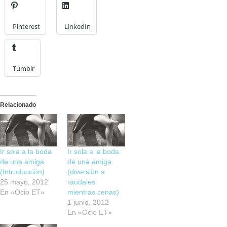
Pinterest
LinkedIn
Tumblr
Relacionado
Ir sola a la boda
Ir sola a la boda
de una amiga
de una amiga
(Introducción)
(diversión a
25 mayo, 2012
raudales
En «Ocio ET»
mientras cenas)
1 junio, 2012
En «Ocio ET»