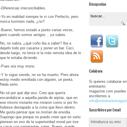
Búsquedas
-Diferencias irreconciliables.
-Yo en realidad siempre te vi con Perfecto, pero
nunca tuvisteis nada, ¿no?
-Bueno, hemos estado a punto varias veces,
pero cuando somos amigos… ya sabes.
No, no sabía, ¿qué coño iba a saber? Iba a
dejarlo todo por casarse y poner un bar. Ceci,
desde luego, no tenía ni la más remota idea de lo
que le estaba diciendo.
-Pues era muy mono.
Colabora
-Y lo sigue siendo, no se ha muerto. Pero ahora
estoy medio enrollada con alguien, un poeta.
Si quieres colaborar en
Nada serio.
entretanto
magazine.com puedes
No sé por qué dije eso. Creo que quería
escribirnos a
escandalizar a aquella panda de arpías, que en
info@entretantomagaz
ese mismo instante me miraron como si por fin
hubiese destapado a la zorra que llevo dentro.
Suscribirse por Email
Me gusta pensar que se morían de envidia.
Supongo que porque no puedo creer que en serio
piensen en eso de la superioridad moral por irse
a casar con semejantes zotes. Bueno, puede