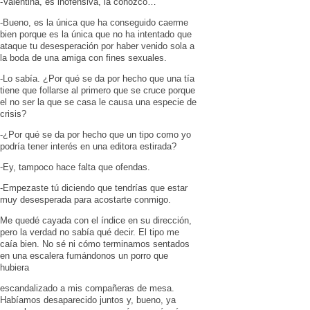
-Valentina, es inofensiva, la conozco…
-Bueno, es la única que ha conseguido caerme
bien porque es la única que no ha intentado que
ataque tu desesperación por haber venido sola a
la boda de una amiga con fines sexuales.
-Lo sabía. ¿Por qué se da por hecho que una tía
tiene que follarse al primero que se cruce porque
el no ser la que se casa le causa una especie de
crisis?
-¿Por qué se da por hecho que un tipo como yo
podría tener interés en una editora estirada?
-Ey, tampoco hace falta que ofendas.
-Empezaste tú diciendo que tendrías que estar
muy desesperada para acostarte conmigo.
Me quedé cayada con el índice en su dirección,
pero la verdad no sabía qué decir. El tipo me
caía bien. No sé ni cómo terminamos sentados
en una escalera fumándonos un porro que
hubiera
escandalizado a mis compañeras de mesa.
Habíamos desaparecido juntos y, bueno, ya