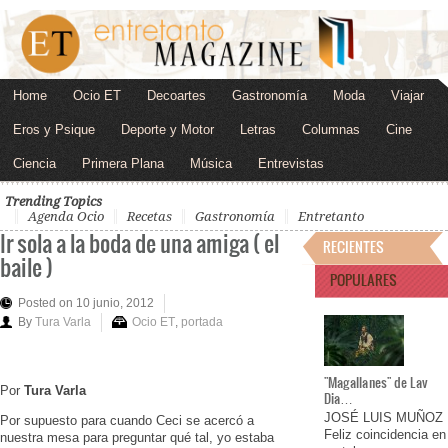
Home
Ocio ET
Decoartes
Gastronomía
Moda
Viajar
Eros y Psique
Deporte y Motor
Letras
Columnas
Cine
Ciencia
Primera Plana
Música
Entrevistas
Trending Topics
Agenda Ocio
Recetas
Gastronomía
Entretanto
Ir sola a la boda de una amiga ( el
RECIENTES
baile )
POPULARES
Posted on 10 junio, 2012
By
Tura Varla
Ocio ET
,
portada
"Magallanes" de Lav
Por
Tura Varla
Dia…
JOSÉ LUIS MUÑOZ
Por supuesto para cuando Ceci se acercó a
Feliz coincidencia en
nuestra mesa para preguntar qué tal, yo estaba