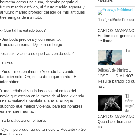
cartelera…
borracha como una cuba, deseaba pegarle al
futuro marido católico, al futuro marido agreste y
al futuro marido profesor callado de mis antiguas
tres amigas de instituto.
"Lux", de Mario Cuenca
…
-¿Qué tal ha estado todo?
CARLOS MANZANO
En términos generale
-Una boda preciosa y con encanto.
se llama…
Emocionantísima -Dije sin embargo.
"La
-Gracias. ¿Cómo es que has venido sola?
-Ya ves.
Odisea", de Christo…
-Pues Emocionalmente Agotado ha venido
JOSÉ LUIS MUÑOZ
también solo -Oh, no, justo lo que temía-. Es
Resulta paradójico q
informático.
las…
Y me señaló alzando las cejas al amigo del
"El
novio que estaba en la mesa de al lado viviendo
ejérci
una experiencia paralela a la mía. Aunque
ciego"
supongo que menos violenta, para los hombres
de…
es siempre más fácil.
CARLOS MANZANO
-Ya lo saludaré en el baile.
Que el ser humano
es…
-Oye, ¿pero qué fue de tu novio… Pedante? ¿Se
llamaba así?