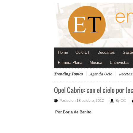
Home
Ocio ET
Decoartes
Gastr
Primera Plana
Música
Entrevistas
Trending Topics
Agenda Ocio
Recetas
Opel Cabrio: con el cielo por te
Posted on 18 octubre, 2012
By
CC
Por Borja de Benito