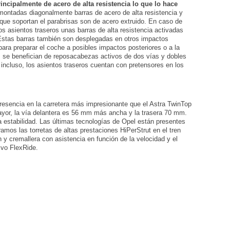
incipalmente de acero de alta resistencia lo que lo hace
montadas diagonalmente barras de acero de alta resistencia y
A que soportan el parabrisas son de acero extruido. En caso de
s asientos traseros unas barras de alta resistencia activadas
Estas barras también son desplegadas en otros impactos
ara preparar el coche a posibles impactos posteriores o a la
os se benefician de reposacabezas activos de dos vías y dobles
 incluso, los asientos traseros cuentan con pretensores en los
resencia en la carretera más impresionante que el Astra TwinTop
ayor, la vía delantera es 56 mm más ancha y la trasera 70 mm.
a estabilidad. Las últimas tecnologías de Opel están presentes
amos las torretas de altas prestaciones HiPerStrut en el tren
ón y cremallera con asistencia en función de la velocidad y el
ivo FlexRide.