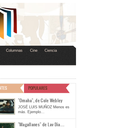
Columnas
Cine
Ciencia
NTES
POPULARES
"Omaha", de Cole Webley
JOSÉ LUIS MUÑOZ Menos es
más. Ejemplo…
"Magallanes" de Lav Dia…