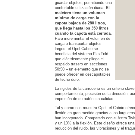
guardar objetos, permitiendo una
confortable utilización diaria.
El
maletero tiene un volumen
mínimo de carga con la
capota bajada de 280 litros,
que llega hasta los 350 litros
cuando la capota está cerrada.
Para incrementar el volumen de
carga o transportar objetos
largos, el Opel Cabrio se
beneficia del sistema FlexFold
que eléctricamente pliega el
respaldo trasero en secciones
50:50 – un elemento que no se
puede ofrecer en descapotables
de techo duro.
La rigidez de la carrocería es un criterio cla
comportamiento, precisión de la dirección, ac
impresión de su auténtica calidad.
Tal y como nos muestra Opel, el Cabrio ofrece u
flexión en gran medida gracias a los largueros
han incorporado. Comparado con el Astra TwinT
y un 10% a la flexión. Este diseño ofrece una
reducción del ruido, las vibraciones y el traqu