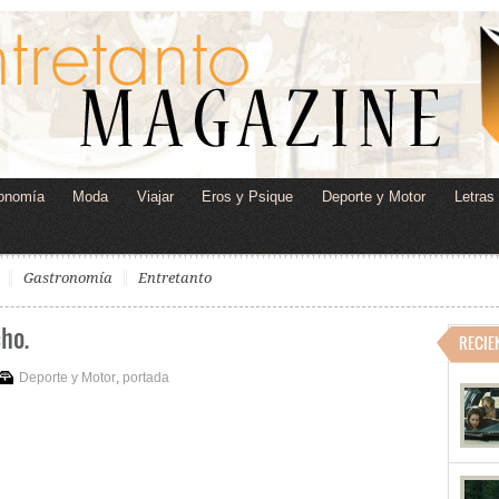
onomía
Moda
Viajar
Eros y Psique
Deporte y Motor
Letras
Gastronomía
Entretanto
cho.
RECIE
Deporte y Motor
,
portada