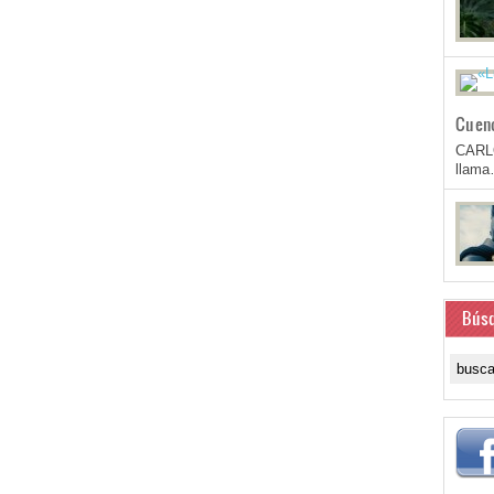
Cuen
CARL
llam
Bús