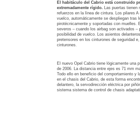
El habitáculo del Cabrio está construido pr
extremadamente rígido.
Las puertas tienen 
refuerzos en la línea de cintura. Los pilares 
vuelco, automáticamente se despliegan tras lo
pirotécnicamente y soportadas con muelles. 
severos – cuando los airbag son activados – p
posibilidad de vuelco. Los asientos delanter
pretensores en los cinturones de seguridad e,
cinturones.
El nuevo Opel Cabrio tiene lógicamente una p
de 2006. La distancia entre ejes es 71 mm m
Todo ello en beneficio del comportamiento y l
en el chasis del Cabrio, de esta forma encontr
delantero, la servodirección eléctrica por piñ
sistema sistema de control de chasis adaptat