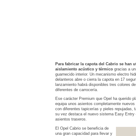
Para fabricar la capota del Cabrio se han ut
aislamiento acústico y térmico
gracias a una
guarnecido interior. Un mecanismo electro hi
delanteros abre o cierra la capota en 17 seg
lanzamiento habrá disponibles tres colores d
diferentes de carrocería.
Ese carácter Premium que Opel ha querido plasm
equipa unos asientos completamente nuevos 
con diferentes tapicerías y pieles repujadas,
su vez destaca el nuevo sistema Easy Entry q
asientos traseros.
El Opel Cabrio se beneficia de
una gran capacidad para llevar y