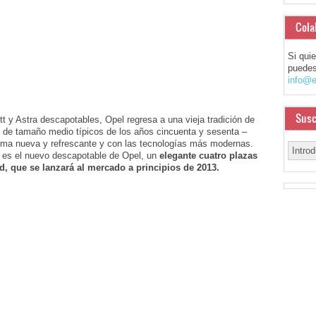
Cola
Si qui
puedes
info@e
Susc
 y Astra descapotables, Opel regresa a una vieja tradición de
 de tamaño medio típicos de los años cincuenta y sesenta –
orma nueva y refrescante y con las tecnologías más modernas.
 es el nuevo descapotable de Opel, un
elegante cuatro plazas
ad, que se lanzará al mercado a principios de 2013.