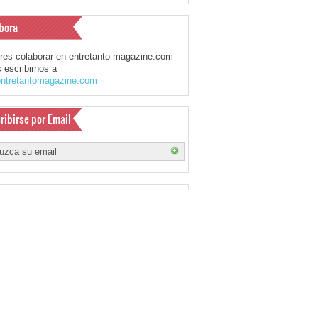
bora
eres colaborar en entretanto magazine.com
 escribirnos a
ntretantomagazine.com
ribirse por Email