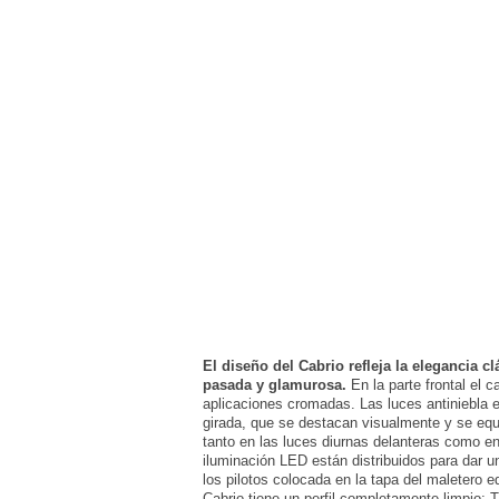
El diseño del Cabrio refleja la elegancia 
pasada y glamurosa.
En la parte frontal el 
aplicaciones cromadas. Las luces antiniebla 
girada, que se destacan visualmente y se equi
tanto en las luces diurnas delanteras como en
iluminación LED están distribuidos para dar 
los pilotos colocada en la tapa del maletero eq
Cabrio tiene un perfil completamente limpio: T