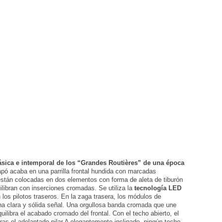
clásica e intemporal de los “Grandes Routières” de una época
capó acaba en una parrilla frontal hundida con marcadas
están colocadas en dos elementos con forma de aleta de tiburón
libran con inserciones cromadas. Se utiliza la
tecnología LED
 los pilotos traseros. En la zaga trasera, los módulos de
una clara y sólida señal. Una orgullosa banda cromada que une
uilibra el acabado cromado del frontal. Con el techo abierto, el
ras el adelantado pilar A elegantemente inclinado, ningún techo