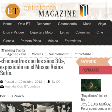
Home
Ocio ET
Decoartes
Gastronomía
Moda
Viajar
Eros y Psique
Deporte y Motor
Letras
Columnas
Cine
Ciencia
Primera Plana
Música
Entrevistas
Trending Topics
Agenda Ocio
Recetas
Gastronomía
Entretanto
«Encuentros con los años 30»,
RECIENTES
exposición en el Museo Reina
POPULARES
Sofía.
Posted on 19 octubre, 2012
By
CC
Agenda
,
Ocio ET
,
portada
"Magallanes" de Lav
Por Luis Zueco
Dia…
JOSÉ LUIS MUÑOZ
Feliz coincidencia en