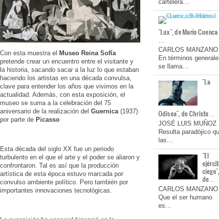
cartelera…
"Lux", de Mario Cuenca
…
CARLOS MANZANO
Con esta muestra el
Museo Reina Sofía
En términos generale
pretende crear un encuentro entre el visitante y
se llama…
la historia, sacando sacar a la luz lo que estaban
haciendo los artistas en una década convulsa,
"La
clave para entender los años que vivimos en la
actualidad. Además, con esta exposición, el
museo se suma a la celebración del 75
aniversario de la realización del
Guernica
(1937)
Odisea", de Christo…
por parte de
Picasso
JOSÉ LUIS MUÑOZ
Resulta paradójico q
las…
Esta década del siglo XX fue un periodo
"El
turbulento en el que el arte y el poder se aliaron y
ejérci
confrontaron. Tal es así que la producción
ciego"
artística de esta época estuvo marcada por
de…
convulso ambiente político. Pero también por
CARLOS MANZANO
importantes innovaciones tecnológicas.
Que el ser humano
es…