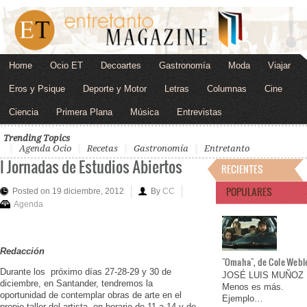
Home
Ocio ET
Decoartes
Gastronomía
Moda
Viajar
Eros y Psique
Deporte y Motor
Letras
Columnas
Cine
Ciencia
Primera Plana
Música
Entrevistas
Trending Topics
Agenda Ocio
Recetas
Gastronomía
Entretanto
I Jornadas de Estudios Abiertos
RECIENTES
POPULARES
Posted on 19 diciembre, 2012
By
CC
Agenda
Redacción
"Omaha", de Cole Webl
Durante los próximo días 27-28-29 y 30 de
JOSÉ LUIS MUÑOZ
diciembre, en Santander, tendremos la
Menos es más.
oportunidad de contemplar obras de arte en el
Ejemplo…
propio taller del artista, en horario de 11 a 14 y de