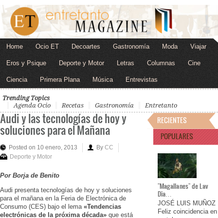
Home
Ocio ET
Decoartes
Gastronomía
Moda
Viajar
Eros y Psique
Deporte y Motor
Letras
Columnas
Cine
Ciencia
Primera Plana
Música
Entrevistas
Trending Topics
Agenda Ocio
Recetas
Gastronomía
Entretanto
Audi y las tecnologías de hoy y
RECIENTES
soluciones para el Mañana
POPULARES
Posted on 10 enero, 2013
By
CC
Deporte y Motor
Por Borja de Benito
"Magallanes" de Lav
Audi presenta tecnologías de hoy y soluciones
Dia…
para el mañana en la Feria de Electrónica de
JOSÉ LUIS MUÑOZ
Consumo (CES) bajo el lema
«Tendencias
Feliz coincidencia en
electrónicas de la próxima década»
que está