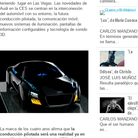
cartelera…
teniendo lugar en Las Vegas. Las novedades de
Audi en la CES se centran en la interconexión
del automóvil con su entorno, la futura
conducción pilotada, la comunicación móvil,
"Lux", de Mario Cuenca
nuevos sistemas de iluminación, pantallas de
…
información configurables y tecnología de sonido
CARLOS MANZANO
3D.
En términos generale
se llama…
"La
Odisea", de Christo…
JOSÉ LUIS MUÑOZ
Resulta paradójico q
las…
"El
ejérci
ciego"
de…
CARLOS MANZANO
Que el ser humano
La marca de los cuatro aros afirma que
la
es…
conducción pilotada será una realidad ya en