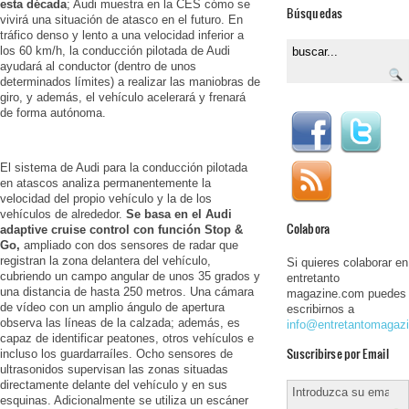
esta década
; Audi muestra en la CES cómo se
Búsquedas
vivirá una situación de atasco en el futuro. En
tráfico denso y lento a una velocidad inferior a
los 60 km/h, la conducción pilotada de Audi
ayudará al conductor (dentro de unos
determinados límites) a realizar las maniobras de
giro, y además, el vehículo acelerará y frenará
de forma autónoma.
El sistema de Audi para la conducción pilotada
en atascos analiza permanentemente la
velocidad del propio vehículo y la de los
vehículos de alrededor.
Se basa en el Audi
Colabora
adaptive cruise control
con función Stop &
Go,
ampliado con dos sensores de radar que
registran la zona delantera del vehículo,
Si quieres colaborar en
cubriendo un campo angular de unos 35 grados y
entretanto
una distancia de hasta 250 metros. Una cámara
magazine.com puedes
de vídeo con un amplio ángulo de apertura
escribirnos a
observa las líneas de la calzada; además, es
info@entretantomagaz
capaz de identificar peatones, otros vehículos e
Suscribirse por Email
incluso los guardarraíles. Ocho sensores de
ultrasonidos supervisan las zonas situadas
directamente delante del vehículo y en sus
esquinas. Adicionalmente se utiliza un escáner