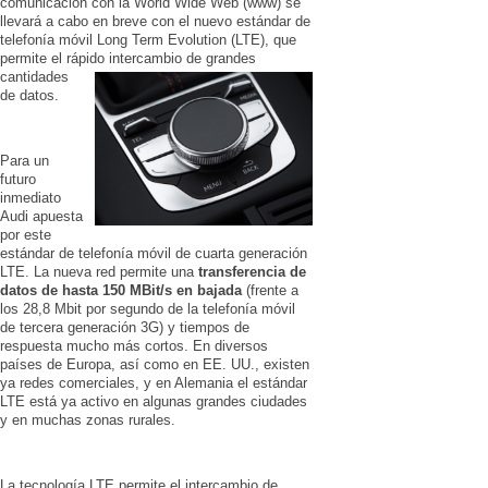
comunicación con la World Wide Web (www) se
llevará a cabo en breve con el nuevo estándar de
telefonía móvil Long Term Evolution (LTE), que
permite el rápido inte
rcambio de grandes
cantidades
de datos.
Para un
futuro
inmediato
Audi apuesta
por este
estándar de telefonía móvil de cuarta generación
LTE. La nueva red permite una
transferencia de
datos de hasta 150 MBit/s en bajada
(frente a
los 28,8 Mbit por segundo de la telefonía móvil
de tercera generación 3G) y tiempos de
respuesta mucho más cortos. En diversos
países de Europa, así como en EE. UU., existen
ya redes comerciales, y en Alemania el estándar
LTE está ya activo en algunas grandes ciudades
y en muchas zonas rurales.
La tecnología LTE permite el intercambio de