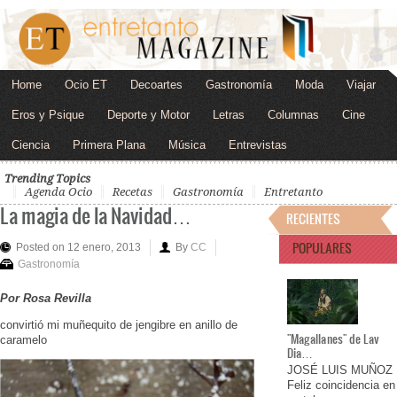
Home
Ocio ET
Decoartes
Gastronomía
Moda
Viajar
Eros y Psique
Deporte y Motor
Letras
Columnas
Cine
Ciencia
Primera Plana
Música
Entrevistas
Trending Topics
Agenda Ocio
Recetas
Gastronomía
Entretanto
La magia de la Navidad…
RECIENTES
POPULARES
Posted on 12 enero, 2013
By
CC
Gastronomía
Por Rosa Revilla
convirtió mi muñequito de jengibre en anillo de
"Magallanes" de Lav
caramelo
Dia…
JOSÉ LUIS MUÑOZ
Feliz coincidencia en