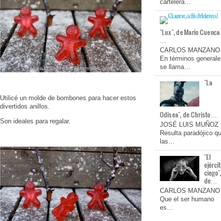
cartelera…
"Lux", de Mario Cuenca
…
CARLOS MANZANO
En términos generale
se llama…
"La
Utilicé un molde de bombones para hacer estos
divertidos anillos.
Odisea", de Christo…
Son ideales para regalar.
JOSÉ LUIS MUÑOZ
Resulta paradójico q
las…
"El
ejérci
ciego"
de…
CARLOS MANZANO
Que el ser humano
es…