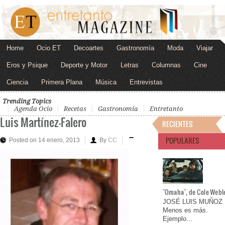
Home
Ocio ET
Decoartes
Gastronomía
Moda
Viajar
Eros y Psique
Deporte y Motor
Letras
Columnas
Cine
Ciencia
Primera Plana
Música
Entrevistas
Trending Topics
Agenda Ocio
Recetas
Gastronomía
Entretanto
Luis Martínez-Falero
RECIENTES
POPULARES
Posted on 14 enero, 2013
By
CC
"Omaha", de Cole Webl
JOSÉ LUIS MUÑOZ
Menos es más.
Ejemplo…