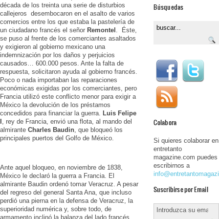
década de los treinta una serie de disturbios
Búsquedas
callejeros desembocaron en el asalto de varios
comercios entre los que estaba la pastelería de
un ciudadano francés el señor
Remontel
. Éste,
se puso al frente de los comerciantes asaltados
y exigieron al gobierno mexicano una
indemnización por los daños y perjuicios
causados… 600.000 pesos. Ante la falta de
respuesta, solicitaron ayuda al gobierno francés.
Poco o nada importaban las reparaciones
económicas exigidas por los comerciantes, pero
Francia utilizó este conflicto menor para exigir a
México la devolución de los préstamos
concedidos para financiar la guerra.
Luis Felipe
Colabora
I
, rey de Francia, envió una flota, al mando del
almirante
Charles Baudin
, que bloqueó los
principales puertos del Golfo de México.
Si quieres colaborar en
entretanto
magazine.com puedes
escribirnos a
Ante aquel bloqueo, en noviembre de 1838,
info@entretantomagaz
México le declaró la guerra a Francia. El
almirante Baudin ordenó tomar Veracruz. A pesar
Suscribirse por Email
del regreso del general Santa Ana, que incluso
perdió una pierna en la defensa de Veracruz, la
superioridad numérica y, sobre todo, de
armamento inclinó la balanza del lado francés.