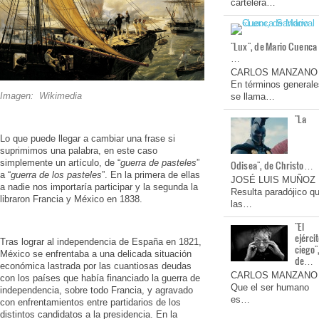
cartelera…
"Lux", de Mario Cuenca
…
CARLOS MANZANO
En términos generale
I
magen: Wikimedia
se llama…
"La
Lo que puede llegar a cambiar una frase si
suprimimos una palabra, en este caso
simplemente un artículo, de “
guerra de pasteles
”
Odisea", de Christo…
a “
guerra de los pasteles
”. En la primera de ellas
JOSÉ LUIS MUÑOZ
a nadie nos importaría participar y la segunda la
Resulta paradójico q
libraron Francia y México en 1838.
las…
"El
ejérci
Tras lograr al independencia de España en 1821,
ciego"
México se enfrentaba a una delicada situación
de…
económica lastrada por las cuantiosas deudas
CARLOS MANZANO
con los países que había financiado la guerra de
Que el ser humano
independencia, sobre todo Francia, y agravado
es…
con enfrentamientos entre partidarios de los
distintos candidatos a la presidencia. En la