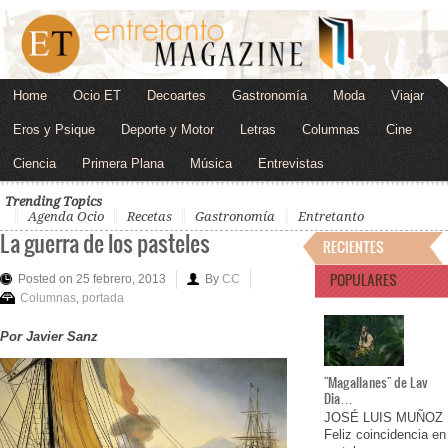
Home
Ocio ET
Decoartes
Gastronomía
Moda
Viajar
Eros y Psique
Deporte y Motor
Letras
Columnas
Cine
Ciencia
Primera Plana
Música
Entrevistas
Trending Topics
Agenda Ocio
Recetas
Gastronomía
Entretanto
La guerra de los pasteles
RECIENTES
POPULARES
Posted on 25 febrero, 2013
By
CC
Columnas
,
portada
Por Javier Sanz
"Magallanes" de Lav
Dia…
JOSÉ LUIS MUÑOZ
Feliz coincidencia en