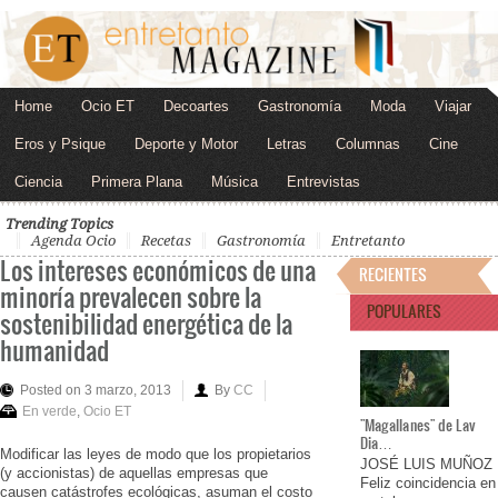
Home
Ocio ET
Decoartes
Gastronomía
Moda
Viajar
Eros y Psique
Deporte y Motor
Letras
Columnas
Cine
Ciencia
Primera Plana
Música
Entrevistas
Trending Topics
Agenda Ocio
Recetas
Gastronomía
Entretanto
Los intereses económicos de una
RECIENTES
minoría prevalecen sobre la
POPULARES
sostenibilidad energética de la
humanidad
Posted on 3 marzo, 2013
By
CC
En verde
,
Ocio ET
"Magallanes" de Lav
Dia…
Modificar las leyes de modo que los propietarios
JOSÉ LUIS MUÑOZ
(y accionistas) de aquellas empresas que
Feliz coincidencia en
causen catástrofes ecológicas, asuman el costo