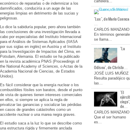
cartelera…
económico de repararlas o de indemnizar a los
damnificados, conduciría a un auge de las
energías limpias en detrimento de las sucias y
peligrosas.
"Lux", de Mario Cuenca
…
Lo dice la sabiduría popular, pero ahora también
CARLOS MANZANO
las conclusiones de una investigación llevada a
En términos generale
cabo por especialistas del Instituto Internacional
se llama…
para el Análisis de Sistemas Aplicados (IIASA
por sus siglas en inglés) en Austria y el Instituto
"La
para la Investigación de Impactos del Clima, en
Potsdam, Alemania. El estudio se ha publicado
en la revista académica PNAS (Proceedings of
the National Academy of Sciences, o Actas de la
Odisea", de Christo…
Academia Nacional de Ciencias, de Estados
JOSÉ LUIS MUÑOZ
Unidos).
Resulta paradójico q
las…
Es fácil considerar que la energía nuclear o los
combustibles fósiles son baratos, desde el punto
"El
de vista de quienes tienen intereses comerciales
ejérci
en ellos, si siempre se aplica la regla de
ciego"
privatizar las ganancias y socializar las pérdidas
de…
en casos de grandes catástrofes como un
CARLOS MANZANO
accidente nuclear o una marea negra graves.
Que el ser humano
es…
El estudio saca a la luz lo que se describe como
una estructura rígida y firmemente anclada