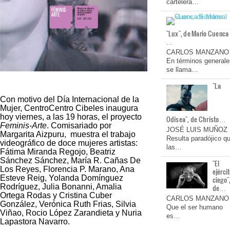
cartelera…
"Lux", de Mario Cuenca
…
CARLOS MANZANO
En términos generale
se llama…
"La
Con motivo del Día Internacional de la
Mujer, CentroCentro Cibeles inaugura
hoy viernes, a las 19 horas, el proyecto
Odisea", de Christo…
Feminis-Arte
. Comisariado por
JOSÉ LUIS MUÑOZ
Margarita Aizpuru, muestra el trabajo
Resulta paradójico q
videográfico de doce mujeres artistas:
las…
Fátima Miranda Regojo, Beatriz
Sánchez Sánchez, María R. Cañas De
"El
Los Reyes, Florencia P. Marano, Ana
ejérci
Esteve Reig, Yolanda Domínguez
ciego"
Rodríguez, Julia Bonanni, Amalia
de…
Ortega Rodas y Cristina Cuber
CARLOS MANZANO
González, Verónica Ruth Frias, Silvia
Que el ser humano
Viñao, Rocio López Zarandieta y Nuria
es…
Lapastora Navarro.