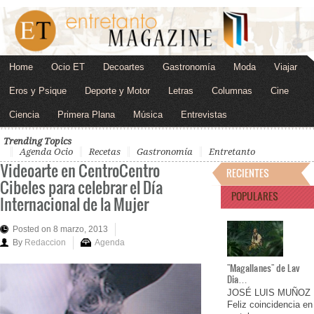
Home
Ocio ET
Decoartes
Gastronomía
Moda
Viajar
Eros y Psique
Deporte y Motor
Letras
Columnas
Cine
Ciencia
Primera Plana
Música
Entrevistas
Trending Topics
Agenda Ocio
Recetas
Gastronomía
Entretanto
Videoarte en CentroCentro
RECIENTES
Cibeles para celebrar el Día
POPULARES
Internacional de la Mujer
Posted on 8 marzo, 2013
By
Redaccion
Agenda
"Magallanes" de Lav
Dia…
JOSÉ LUIS MUÑOZ
Feliz coincidencia en