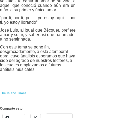
vestales, le canta al amor de su vida, a
aquel que conoció cuando aún era un
niño, a su primer y único amor.
“
por ti, por ti, por ti, yo estoy aquí… por
ti, yo estoy llorando
”
José Luis, al igual que Bécquer, prefiere
amar y sufrir, y saber así que ha amado,
a no sentir nada.
Con este tema se pone fin,
desgraciadamente, a esta atemporal
obra, cuyo ánalisis esperamos que haya
sido del agrado de nuestros lectores, a
los cuales emplazamos a futuros
análisis musicales.
The Island Times
Comparte esto: