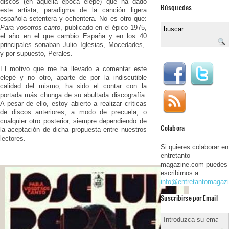
discos (en aquella época elepé) que ha dado
Búsquedas
este artista, paradigma de la canción ligera
española setentera y ochentera. No es otro que:
Para vosotros canto
, publicado en el épico 1975,
el año en el que cambio España y en los 40
principales sonaban Julio Iglesias, Mocedades,
y por supuesto, Perales.
El motivo que me ha llevado a comentar este
elepé y no otro, aparte de por la indiscutible
calidad del mismo, ha sido el contar con la
portada más chunga de su abultada discografía.
A pesar de ello, estoy abierto a realizar críticas
de discos anteriores, a modo de precuela, o
cualquier otro posterior, siempre dependiendo de
Colabora
la aceptación de dicha propuesta entre nuestros
lectores.
Si quieres colaborar en
entretanto
magazine.com puedes
escribirnos a
info@entretantomagaz
Suscribirse por Email