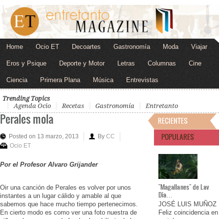
Home
Ocio ET
Decoartes
Gastronomía
Moda
Viajar
Eros y Psique
Deporte y Motor
Letras
Columnas
Cine
Ciencia
Primera Plana
Música
Entrevistas
Trending Topics
Agenda Ocio
Recetas
Gastronomía
Entretanto
Perales mola
RECIENTES
POPULARES
Posted on 13 marzo, 2013
By
CC
Ocio ET
Por el Profesor Alvaro Grijander
"Magallanes" de Lav
Oir una canción de Perales es volver por unos
Dia…
instantes a un lugar cálido y amable al que
sabemos que hace mucho tiempo pertenecimos.
JOSÉ LUIS MUÑOZ
En cierto modo es como ver una foto nuestra de
Feliz coincidencia en