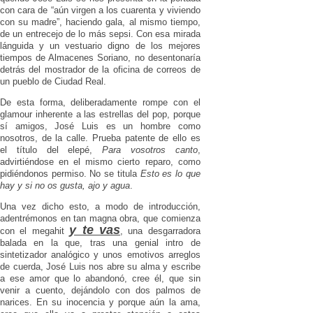
con cara de “aún virgen a los cuarenta y viviendo
con su madre”, haciendo gala, al mismo tiempo,
de un entrecejo de lo más sepsi. Con esa mirada
lánguida y un vestuario digno de los mejores
tiempos de Almacenes Soriano, no desentonaría
detrás del mostrador de la oficina de correos de
un pueblo de Ciudad Real.
De esta forma, deliberadamente rompe con el
glamour inherente a las estrellas del pop, porque
sí amigos, José Luis es un hombre como
nosotros, de la calle. Prueba patente de ello es
el título del elepé,
Para vosotros canto
,
advirtiéndose en el mismo cierto reparo, como
pidiéndonos permiso. No se titula
Esto es lo que
hay y si no os gusta, ajo y agua
.
Una vez dicho esto, a modo de introducción,
adentrémonos en tan magna obra, que comienza
y te vas
con el megahit
, una desgarradora
balada en la que, tras una genial intro de
sintetizador analógico y unos emotivos arreglos
de cuerda, José Luis nos abre su alma y escribe
a ese amor que lo abandonó, cree él, que sin
venir a cuento, dejándolo con dos palmos de
narices. En su inocencia y porque aún la ama,