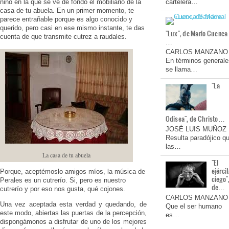
niño en la que se ve de fondo el mobiliario de la
cartelera…
casa de tu abuela. En un primer momento, te
parece entrañable porque es algo conocido y
querido, pero casi en ese mismo instante, te das
"Lux", de Mario Cuenca
cuenta de que transmite cutrez a raudales.
…
CARLOS MANZANO
En términos generale
se llama…
"La
Odisea", de Christo…
JOSÉ LUIS MUÑOZ
Resulta paradójico q
las…
La casa de tu abuela
"El
ejérci
Porque, aceptémoslo amigos míos, la música de
ciego"
Perales es un cutrerío. Si, pero es nuestro
de…
cutrerío y por eso nos gusta, qué cojones.
CARLOS MANZANO
Una vez aceptada esta verdad y quedando, de
Que el ser humano
este modo, abiertas las puertas de la percepción,
es…
dispongámonos a disfrutar de uno de los mejores