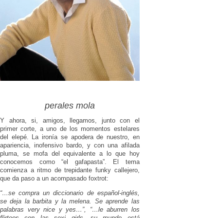
perales mola
Y ahora, si, amigos, llegamos, junto con el
primer corte, a uno de los momentos estelares
del elepé. La ironía se apodera de nuestro, en
apariencia, inofensivo bardo, y con una afilada
pluma, se mofa del equivalente a lo que hoy
conocemos como “el gafapasta”. El tema
comienza a ritmo de trepidante funky callejero,
que da paso a un acompasado foxtrot:
“…se compra un diccionario de español-inglés,
se deja la barbita y la melena. Se aprende las
palabras very nice y yes…”, “…le aburren los
flirteos con las sexi girls, su mundo está