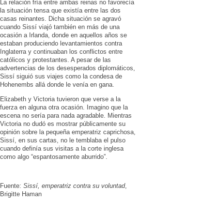
La relación fría entre ambas reinas no favorecía
la situación tensa que existía entre las dos
casas reinantes. Dicha situación se agravó
cuando Sissí viajó también en más de una
ocasión a Irlanda, donde en aquellos años se
estaban produciendo levantamientos contra
Inglaterra y continuaban los conflictos entre
católicos y protestantes. A pesar de las
advertencias de los desesperados diplomáticos,
Sissí siguió sus viajes como la condesa de
Hohenembs allá donde le venía en gana.
Elizabeth y Victoria tuvieron que verse a la
fuerza en alguna otra ocasión. Imagino que la
escena no sería para nada agradable. Mientras
Victoria no dudó es mostrar públicamente su
opinión sobre la pequeña emperatriz caprichosa,
Sissí, en sus cartas, no le temblaba el pulso
cuando definía sus visitas a la corte inglesa
como algo “espantosamente aburrido”.
Fuente:
Sissí, emperatriz contra su voluntad
,
Brigitte Haman