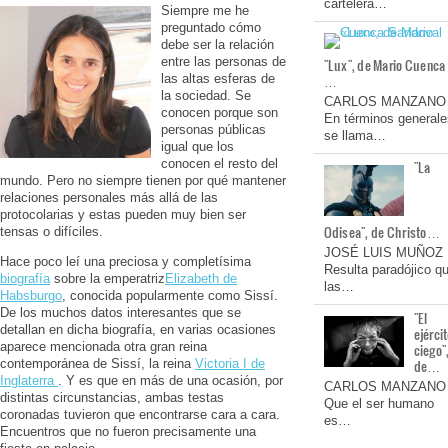
cartelera…
Siempre me he
preguntado cómo
debe ser la relación
entre las personas de
"Lux", de Mario Cuenca
las altas esferas de
…
la sociedad. Se
CARLOS MANZANO
conocen porque son
En términos generale
personas públicas
se llama…
igual que los
conocen el resto del
"La
mundo. Pero no siempre tienen por qué mantener
relaciones personales más allá de las
protocolarias y estas pueden muy bien ser
Odisea", de Christo…
tensas o difíciles.
JOSÉ LUIS MUÑOZ
Hace poco leí una preciosa y completísima
Resulta paradójico q
biografía
sobre la emperatriz
Elizabeth de
las…
Habsburgo
, conocida popularmente como Sissí.
De los muchos datos interesantes que se
"El
detallan en dicha biografía, en varias ocasiones
ejérci
aparece mencionada otra gran reina
ciego"
contemporánea de Sissí, la reina
Victoria I de
de…
Inglaterra
. Y es que en más de una ocasión, por
CARLOS MANZANO
distintas circunstancias, ambas testas
Que el ser humano
coronadas tuvieron que encontrarse cara a cara.
es…
Encuentros que no fueron precisamente una