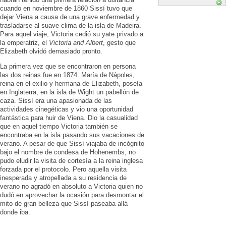
cuando en noviembre de 1860 Sissí tuvo que
dejar Viena a causa de una grave enfermedad y
trasladarse al suave clima de la isla de Madeira.
Para aquel viaje, Victoria cedió su yate privado a
la emperatriz, el
Victoria and Albert
, gesto que
Elizabeth olvidó demasiado pronto.
La primera vez que se encontraron en persona
las dos reinas fue en 1874. María de Nápoles,
reina en el exilio y hermana de Elizabeth, poseía
en Inglaterra, en la isla de Wight un pabellón de
caza. Sissí era una apasionada de las
actividades cinegéticas y vio una oportunidad
fantástica para huir de Viena. Dio la casualidad
que en aquel tiempo Victoria también se
encontraba en la isla pasando sus vacaciones de
verano. A pesar de que Sissí viajaba de incógnito
bajo el nombre de condesa de Hohenembs, no
pudo eludir la visita de cortesía a la reina inglesa
forzada por el protocolo. Pero aquella visita
inesperada y atropellada a su residencia de
verano no agradó en absoluto a Victoria quien no
dudó en aprovechar la ocasión para desmontar el
mito de gran belleza que Sissí paseaba allá
donde iba.