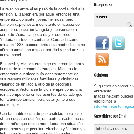
fiesta en palacio.
Búsquedas
La relación entre ellas pasó de la cordialidad a la
tensión. Elizabeth era por aquel entonces una
emperatriz consorte, joven, hermosa, pero
también caprichosa, inconstante e incapaz de
aceptar su papel en la rígida y conservadora
corte de Viena. Un poco mayor que Sissí,
Victoria era todo lo contrario. Coronada como
reina en 1838, cuando tenía solamente dieciocho
años, asumió con responsabilidad y madurez su
nuevo papel.
Elizabeth y Victoria eran algo así como la cara y
la cruz de la monarquía europea. Mientras la
emperatriz austriaca huía constantemente de
Colabora
sus responsabilidades familiares y dinásticas
viajando de un lado a otro de la geografía
Si quieres colaborar en
europea, a Victoria se la vio siempre como una
entretanto
reina competente en los asuntos de estado que
magazine.com puedes
tenía tiempo también para estar junto a sus
escribirnos a
nueve hijos.
info@entretantomagaz
Con tanta diferencia de personalidad, pero, eso
Suscribirse por Email
sí, una cosa en común, un fuerte carácter, no es
de extrañar que encontrarse fuera una situación
poco menos que peculiar. Elizabeth y Victoria ya
habían tenido una primera relación a distancia