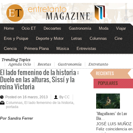
Home
Ocio ET
Decoartes
Gastronomía
Moda
Viajar
Eros y Psique
Deporte y Motor
Letras
Columnas
Cine
Ciencia
Primera Plana
Música
Entrevistas
Trending Topics
Agenda Ocio
Recetas
Gastronomía
Entretanto
El lado femenino de la historia :
RECIENTES
Duelo en las alturas, Sissí y la
POPULARES
reina Victoria
Posted on 16 marzo, 2013
By
CC
Columnas
,
El lado femenino de la historia
,
portada
"Magallanes" de Lav
Dia…
Por Sandra Ferrer
JOSÉ LUIS MUÑOZ
Feliz coincidencia en