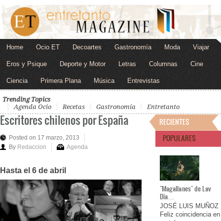
Home
Ocio ET
Decoartes
Gastronomía
Moda
Viajar
Eros y Psique
Deporte y Motor
Letras
Columnas
Cine
Ciencia
Primera Plana
Música
Entrevistas
Trending Topics
Agenda Ocio
Recetas
Gastronomía
Entretanto
Escritores chilenos por España
RECIENTES
POPULARES
Posted on 17 marzo, 2013
By
Redaccion
Agenda
Hasta el 6 de abril
"Magallanes" de Lav
Dia…
JOSÉ LUIS MUÑOZ
Feliz coincidencia en