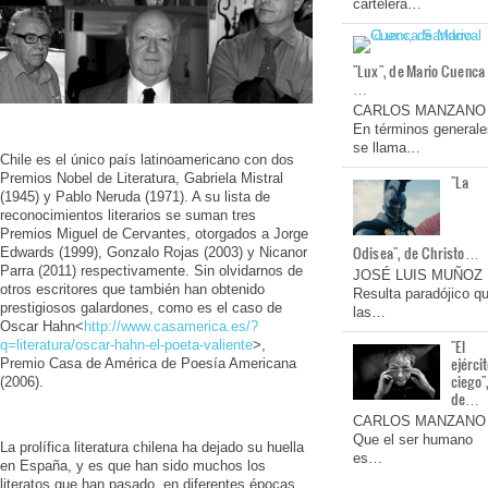
cartelera…
"Lux", de Mario Cuenca
…
CARLOS MANZANO
En términos generale
se llama…
Chile es el único país latinoamericano con dos
Premios Nobel de Literatura, Gabriela Mistral
"La
(1945) y Pablo Neruda (1971). A su lista de
reconocimientos literarios se suman tres
Premios Miguel de Cervantes, otorgados a Jorge
Odisea", de Christo…
Edwards (1999), Gonzalo Rojas (2003) y Nicanor
Parra (2011) respectivamente. Sin olvidarnos de
JOSÉ LUIS MUÑOZ
otros escritores que también han obtenido
Resulta paradójico q
prestigiosos galardones, como es el caso de
las…
Oscar Hahn<
http://www.casamerica.es/?
"El
q=literatura/oscar-hahn-el-poeta-valiente
>,
ejérci
Premio Casa de América de Poesía Americana
ciego"
(2006).
de…
CARLOS MANZANO
Que el ser humano
La prolífica literatura chilena ha dejado su huella
es…
en España, y es que han sido muchos los
literatos que han pasado, en diferentes épocas,