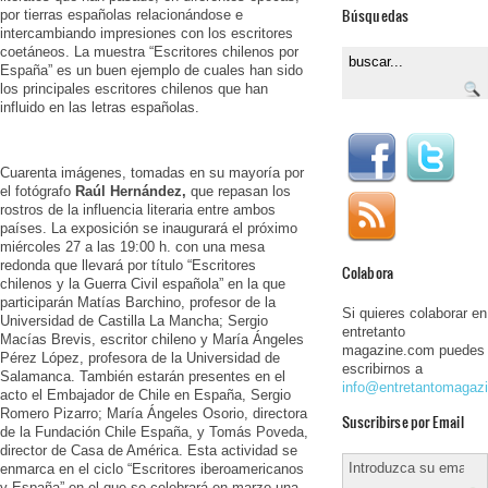
Búsquedas
por tierras españolas relacionándose e
intercambiando impresiones con los escritores
coetáneos. La muestra “Escritores chilenos por
España” es un buen ejemplo de cuales han sido
los principales escritores chilenos que han
influido en las letras españolas.
Cuarenta imágenes, tomadas en su mayoría por
el fotógrafo
Raúl Hernández,
que repasan los
rostros de la influencia literaria entre ambos
países. La exposición se inaugurará el próximo
miércoles 27 a las 19:00 h. con una mesa
redonda que llevará por título “Escritores
Colabora
chilenos y la Guerra Civil española” en la que
participarán Matías Barchino, profesor de la
Si quieres colaborar en
Universidad de Castilla La Mancha; Sergio
entretanto
Macías Brevis, escritor chileno y María Ángeles
magazine.com puedes
Pérez López, profesora de la Universidad de
escribirnos a
Salamanca. También estarán presentes en el
info@entretantomagaz
acto el Embajador de Chile en España, Sergio
Romero Pizarro; María Ángeles Osorio, directora
Suscribirse por Email
de la Fundación Chile España, y Tomás Poveda,
director de Casa de América. Esta actividad se
enmarca en el ciclo “Escritores iberoamericanos
y España” en el que se celebrará en marzo una