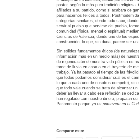
pastor, según la más pura tradición religiosa.
afiliados a su partido, como si acabara de ga
para hacernos felices a todos. Postmodernida
categorías similares, donde todo cabe, donde
servir al pueblo que servirse del pueblo, for
comunidad (física, mental o espiritual) media
Ciencias de Valencia, donde uno de los espec
construcción, lo que, sin duda, parece ser un
Sin sólidos fundamentos éticos (de naturaleza
información más en un medio más) de nuestra h
de regeneración de nuestra vida pública estar
tarde de lluvia en casa o en el trayecto de me
trabajo. Ya ha pasado el tiempo de las frivoli
que todos podamos considerar cuál es el cami
lo que a cada uno de nosotros compete), sin 
que todo vale cuando se trata de alcanzar un 
deberían llevar a cabo esa reflexión se dedic
han regalado con nuestro dinero, preparan su 
Parlamento porque
ya es primavera en el Cort
Comparte esto: