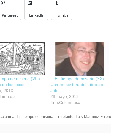
Pinterest
LinkedIn
Tumblr
mpo de miseria (VIII) –
…En tiempo de miseria (XX) –
 de los locos
Una reescritura del Libro de
o, 2013
Job
lumnas»
28 mayo, 2013
En «Columnas»
Columna
,
En tiempo de miseria
,
Entretanto
,
Luis Martínez-Falero