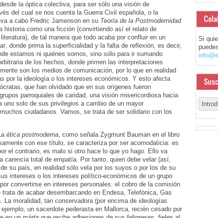
esde la óptica colectiva, para ser sólo una visión de
vés del cual se nos cuenta la Guerra Civil española, o la
Cola
lleva a cabo Fredric Jamenson en su
Teoría de la Postmodernidad
 historia como una ficción (convirtiendo así el relato de
 literatura), de tal manera que todo acaba por confluir en un
Si qui
rar
, donde prima la superficialidad y la falta de reflexión, es decir,
puedes
dónde estamos ni quiénes somos, sino sólo para ir sumando
info@e
 arbitraria de los hechos, donde primen las interpretaciones
almente son los medios de comunicación, por lo que en realidad
s por la ideología o los intereses económicos. Y esto afecta
Susc
mócratas, que han olvidado que en sus orígenes fueron
grupos parroquiales de caridad, una visión misericordiosa hacia
a uno solo de sus privilegios a cambio de un mayor
 muchos ciudadanos. Vamos, se trata de ser solidario con los
 La
ética postmoderna
, como señala Zygmunt Bauman en el libro
samente con ese título, se caracteriza por ser acomodaticia: es
r el contrario, es malo si otro hace lo que yo hago. Ello va
carencia total de empatía. Por tanto, quien debe velar (así,
 de su país, en realidad sólo vela por los suyos o por los de su
sus intereses o los intereses político-económicos de un grupo
or convertirse en intereses personales: el cobro de la comisión
e trata de acabar desembarcando en Endesa, Telefónica, Gas
 La moralidad, tan conservadora (por encima de ideologías
r ejemplo, un sacerdote pederasta en Mallorca, recién cesado por
e en un mártir que recibe adhesiones de sus feligreses, fieles al