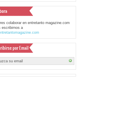
bora
eres colaborar en entretanto magazine.com
 escribirnos a
ntretantomagazine.com
ribirse por Email