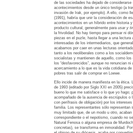
de las sociedades ha dejado de considerarse d
acontecimientos desde un único testigo (a tra
invasión de Irak, por ejemplo). A ello, como 
(1991), habría que unir la consideración de esa
acontecimientos en un híbrido entre historia y
producto cultural, generalmente para
usar y ti
la frivolidad. No hay tiempo para pensar ni 
piezas en el puzle, hasta llegar a una lectura
interesadas de los intermediarios, que gener
acabamos por caer en unas lecturas orientada
tanto a los neoliberales como a los socialde
socialistas y mantienen de aquello, como los 
los “desfavorecidos”, aunque no renuncian ni 
acercamiento a lo que es la vida cotidiana de
pobres tras salir de comprar en Loewe.
Ello incide de manera manifiesta en la ética.
de 1993 (editado por Siglo XXI en 2005) preci
bueno lo que me satisface o lo que yo hago; po
acompañado de la ausencia de escrúpulos o la 
con perífrasis de obligación) por los intereses
familia. Los representantes sólo representan 
muy limitado que, de un modo u otro, acaban p
correspondiente o el nepotismo, cuando no s
Natural Fenosa o alguna empresa de Murdoch.
concretas), se transforma en inmoralidad. Po
el obispo de su diócesis, acaba por convertirs