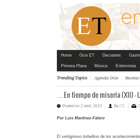
Home
Ocio ET
Decoartes
Gastr
Primera Plana
Música
Entrevistas
Trending Topics
Agenda Ocio
Recetas
…En tiempo de miseria (XII) – L
Posted on 2 abril, 2013
By
CC
C
Por Luis Martínez-Falero
El vertiginoso torbellino de los acontecimien