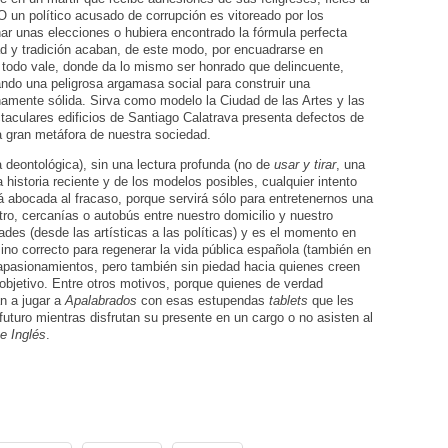
 O un político acusado de corrupción es vitoreado por los
nar unas elecciones o hubiera encontrado la fórmula perfecta
d y tradición acaban, de este modo, por encuadrarse en
 todo vale, donde da lo mismo ser honrado que delincuente,
mando una peligrosa argamasa social para construir una
namente sólida. Sirva como modelo la Ciudad de las Artes y las
taculares edificios de Santiago Calatrava presenta defectos de
a gran metáfora de nuestra sociedad.
 deontológica), sin una lectura profunda (no de
usar y tirar
, una
istoria reciente y de los modelos posibles, cualquier intento
á abocada al fracaso, porque servirá sólo para entretenernos una
tro, cercanías o autobús entre nuestro domicilio y nuestro
dades (desde las artísticas a las políticas) y es el momento en
no correcto para regenerar la vida pública española (también en
apasionamientos, pero también sin piedad hacia quienes creen
objetivo. Entre otros motivos, porque quienes de verdad
an a jugar a
Apalabrados
con esas estupendas
tablets
que les
futuro mientras disfrutan su presente en un cargo o no asisten al
e Inglés
.