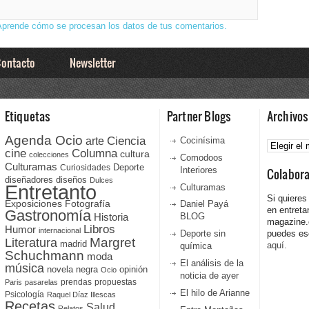
Aprende cómo se procesan los datos de tus comentarios.
ontacto
Newsletter
Etiquetas
Partner Blogs
Archivos
Agenda Ocio
Ciencia
Archivos
arte
Cocinísima
cine
Columna
cultura
colecciones
Comodoos
Culturamas
Curiosidades
Deporte
Interiores
Colabor
diseñadores
diseños
Dulces
Entretanto
Culturamas
Si quieres
Fotografía
Exposiciones
Daniel Payá
en entreta
Gastronomía
Historia
BLOG
magazine
Libros
Humor
internacional
Deporte sin
puedes esc
Literatura
Margret
madrid
aquí.
química
Schuchmann
moda
El análisis de la
música
novela negra
opinión
Ocio
noticia de ayer
prendas
propuestas
Paris
pasarelas
El hilo de Arianne
Psicología
Raquel Díaz Illescas
Recetas
Salud
Relatos