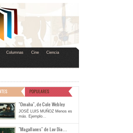
Columnas
Cine
Ciencia
NTES
POPULARES
"Omaha", de Cole Webley
JOSÉ LUIS MUÑOZ Menos es
más. Ejemplo…
"Magallanes" de Lav Dia…