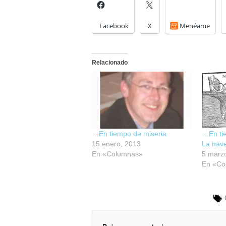
Facebook
X
Menéame
Relacionado
…En tiempo de miseria
…En tie
15 enero, 2013
La nave
En «Columnas»
5 marz
En «Co