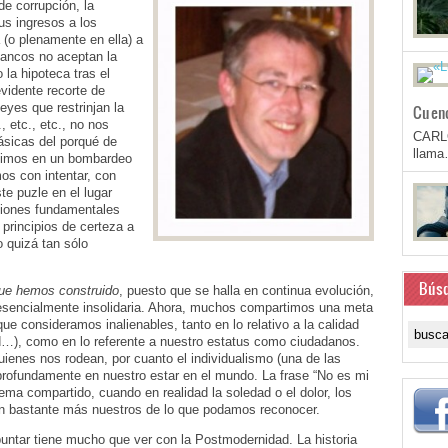
e corrupción, la
us ingresos a los
 (o plenamente en ella) a
bancos no aceptan la
la hipoteca tras el
evidente recorte de
eyes que restrinjan la
Cuen
, etc., etc., no nos
CARL
ásicas del porqué de
llam
ivimos en un bombardeo
os con intentar, con
te puzle en el lugar
tiones fundamentales
 principios de certeza a
o quizá tan sólo
Bús
ue hemos construido
, puesto que se halla en continua evolución,
 esencialmente insolidaria. Ahora, muchos compartimos una meta
ue consideramos inalienables, tanto en lo relativo a la calidad
d…), como en lo referente a nuestro estatus como ciudadanos.
enes nos rodean, por cuanto el individualismo (una de las
profundamente en nuestro estar en el mundo. La frase “No es mi
ma compartido, cuando en realidad la soledad o el dolor, los
n bastante más nuestros de lo que podamos reconocer.
untar tiene mucho que ver con la Postmodernidad. La historia