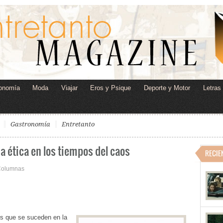
onomía
Moda
Viajar
Eros y Psique
Deporte y Motor
Letras
Gastronomía
Entretanto
a ética en los tiempos del caos
RECIE
olumnas
tos que se suceden en la