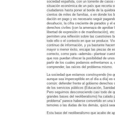
sociedad española, con un torrente de casos d
situación económica de un país que recorta s
ciudadanos hasta poner al borde de la quiebra
cientos de miles de familias, o en donde los 
dación en pago y es necesario seguir pagando 
desahucio, la cifra creciente de parados y el 
derechos civiles (con la amenaza de aprobar l
libertad de expresión o de manifestación), etc.
permiten una reflexión sobre las cuestiones b
todo ello o el contexto en que se produce. V
continuo de información, y ya bastante hacem
mayor o menor éxito, encajar las piezas de es
correcto, como para –además– plantear cues
que nos puedan ofrecer la posibilidad de unos
partir de los cuales podamos enfrentarnos a, 
comprender, las raíces del problema mismo.
La sociedad que estamos construyendo (no
q
aunque sea imperceptible en el día a día) es
común: defender frente al gobierno derechos q
de los servicios públicos (Educación, Sanida
Pero seguimos desconociendo casi todo de qui
grandes bases del neoliberalismo) ha calado 
problema” parece haberse convertido en una le
temores o las dudas de los demás, quizá sea
Esta base del neoliberalismo que acabo de ap