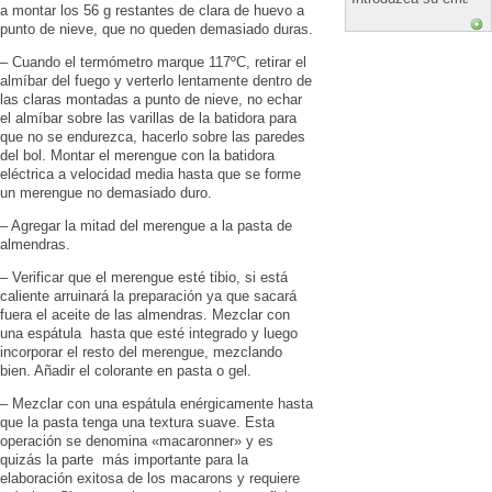
a montar los 56 g restantes de clara de huevo a
punto de nieve, que no queden demasiado duras.
– Cuando el termómetro marque 117ºC, retirar el
almíbar del fuego y verterlo lentamente dentro de
las claras montadas a punto de nieve, no echar
el almíbar sobre las varillas de la batidora para
que no se endurezca, hacerlo sobre las paredes
del bol. Montar el merengue con la batidora
eléctrica a velocidad media hasta que se forme
un merengue no demasiado duro.
– Agregar la mitad del merengue a la pasta de
almendras.
– Verificar que el merengue esté tibio, si está
caliente arruinará la preparación ya que sacará
fuera el aceite de las almendras. Mezclar con
una espátula hasta que esté integrado y luego
incorporar el resto del merengue, mezclando
bien. Añadir el colorante en pasta o gel.
– Mezclar con una espátula enérgicamente hasta
que la pasta tenga una textura suave. Esta
operación se denomina «macaronner» y es
quizás la parte más importante para la
elaboración exitosa de los macarons y requiere