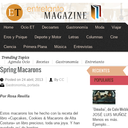
Home
Ocio ET
Decoartes
Gastronomía
Moda
Viajar
Eros y Psique
Deporte y Motor
Letras
Columnas
Cine
Ciencia
Primera Plana
Música
Entrevistas
Trending Topics
Agenda Ocio
Recetas
Gastronomía
Entretanto
Spring Macarons
RECIENTES
POPULARES
Posted on 24 abril, 2013
By
CC
Gastronomía
,
portada
Por Rosa Revilla
"Omaha", de Cole Webl
Estos macarons los he hecho con la receta del
JOSÉ LUIS MUÑOZ
libro «Cupcakes, Cookies & Macarons de Alta
Menos es más.
Costura» un libro precioso, toda una joya. Y han
Ejemplo…
quedado así de bonitos.