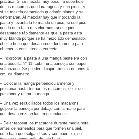
práctica. Si se mezcla muy poco, la superficie
de los macarons quedará rugosa y con picos, y
si se mezcla demasiado quedarán planos y se
deformarán. Al mezclar hay que ir tocando la
pasta y levantarla formando un pico, si ese pico
queda duro falta mezclar más, si ese pico
desaparece rápidamente es que la pasta está
muy blanda porque se ha mezclado demasiado,
el pico tiene que desaparecer lentamente para
obtener la consistencia correcta.
– Incorporar la pasta a una manga pastelera con
una boquilla Nº 11, cubrir una bandeja con papel
sulfurizado. Se pueden dibujar círculos de unos 4
cm. de diámetro.
– Colocar la manga perpendicularmente y
presionar hasta formar los macarons, dejar de
presionar y retirar la manga.
– Una vez escudillados todos los macarons,
golpear la bandeja por debajo con la mano para
que desaparezcan las irregularidades.
– Dejar reposar los macarons durante media hora
antes de hornearlos para que formen una piel,
esto hará que salgan lisos y con buen pie, no
dejarlos reposar más de una hora.