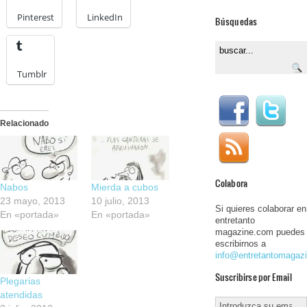
Pinterest
LinkedIn
Búsquedas
Tumblr
Relacionado
Colabora
Nabos
Mierda a cubos
23 mayo, 2013
10 julio, 2013
Si quieres colaborar en
En «portada»
En «portada»
entretanto
magazine.com puedes
escribirnos a
info@entretantomagaz
Suscribirse por Email
Plegarias
atendidas