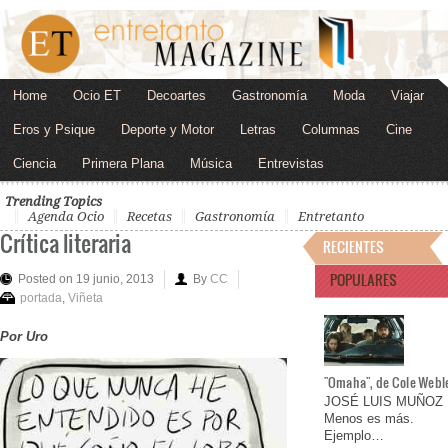
Home
Ocio ET
Decoartes
Gastronomía
Moda
Viajar
Eros y Psique
Deporte y Motor
Letras
Columnas
Cine
Ciencia
Primera Plana
Música
Entrevistas
Trending Topics
Agenda Ocio
Recetas
Gastronomía
Entretanto
Crítica literaria
RECIENTES
POPULARES
Posted on 19 junio, 2013
By
CC
portada
,
Viñeta
Por Uro
"Omaha", de Cole Webl
JOSÉ LUIS MUÑOZ
Menos es más.
Ejemplo…