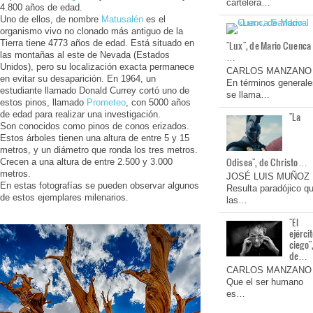
cartelera…
4.800 años de edad.
Uno de ellos, de nombre
Matusalén
es el
organismo vivo no clonado más antiguo de la
Tierra tiene 4773 años de edad. Está situado en
"Lux", de Mario Cuenca
las montañas al este de Nevada (Estados
…
Unidos), pero su localización exacta permanece
CARLOS MANZANO
en evitar su desaparición. En 1964, un
En términos generale
estudiante llamado Donald Currey cortó uno de
se llama…
estos pinos, llamado
Prometeo
, con 5000 años
de edad para realizar una investigación.
"La
Son conocidos como pinos de conos erizados.
Estos árboles tienen una altura de entre 5 y 15
metros, y un diámetro que ronda los tres metros.
Odisea", de Christo…
Crecen a una altura de entre 2.500 y 3.000
metros.
JOSÉ LUIS MUÑOZ
En estas fotografías se pueden observar algunos
Resulta paradójico q
de estos ejemplares milenarios.
las…
"El
ejérci
ciego"
de…
CARLOS MANZANO
Que el ser humano
es…