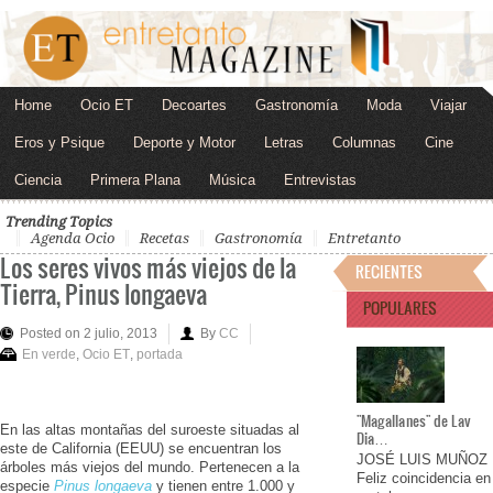
Home
Ocio ET
Decoartes
Gastronomía
Moda
Viajar
Eros y Psique
Deporte y Motor
Letras
Columnas
Cine
Ciencia
Primera Plana
Música
Entrevistas
Trending Topics
Agenda Ocio
Recetas
Gastronomía
Entretanto
Los seres vivos más viejos de la
RECIENTES
Tierra, Pinus longaeva
POPULARES
Posted on 2 julio, 2013
By
CC
En verde
,
Ocio ET
,
portada
"Magallanes" de Lav
En las altas montañas del suroeste situadas al
Dia…
este de California (EEUU) se encuentran los
JOSÉ LUIS MUÑOZ
árboles más viejos del mundo. Pertenecen a la
Feliz coincidencia en
especie
Pinus longaeva
y tienen entre 1.000 y