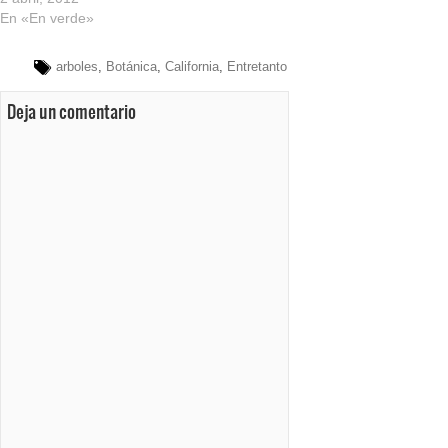
En «En verde»
arboles
,
Botánica
,
California
,
Entretanto
Deja un comentario