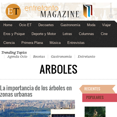
Home
Ocio ET
Decoartes
Gastronomía
Moda
Viajar
Eros y Psique
Deporte y Motor
Letras
Columnas
Cine
Ciencia
Primera Plana
Música
Entrevistas
Trending Topics
Agenda Ocio
Recetas
Gastronomía
Entretanto
ARBOLES
La importancia de los árboles en
RECIENTES
zonas urbanas
POPULARES