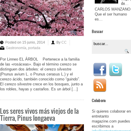
de…
CARLOS MANZANO
Que el ser humano
es…
Buscar
Posted on 15 junio, 2014
By
CC
Gastronomía
,
portada
Por Linneo EL ÁRBOL Pertenece a la familia
de las «rosáceas». Bajo el término cerezo se
distinguen dos árboles: el cerezo silvestre
(Prunus avium L. o Prunus cerasus L.) y el
cerezo ácido, también conocido como “guindo”.
El cerezo silvestre crece en los bosques, junto a
los robles, hayas y castaños. Es un árbol […]
Colabora
Los seres vivos más viejos de la
Si quieres colaborar en
Tierra, Pinus longaeva
entretanto
magazine.com puedes
escribirnos a