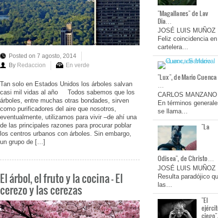
"Magallanes" de Lav
Dia…
JOSÉ LUIS MUÑOZ
Feliz coincidencia en
cartelera…
Posted on 7 agosto, 2014
By
Redaccion
En verde
"Lux", de Mario Cuenca
…
Tan solo en Estados Unidos los árboles salvan
casi mil vidas al año Todos sabemos que los
CARLOS MANZANO
árboles, entre muchas otras bondades, sirven
En términos generale
como purificadores del aire que nosotros,
se llama…
eventualmente, utilizamos para vivir –de ahí una
de las principales razones para procurar poblar
"La
los centros urbanos con árboles. Sin embargo,
un grupo de […]
Odisea", de Christo…
JOSÉ LUIS MUÑOZ
El árbol, el fruto y la cocina – El
Resulta paradójico q
las…
cerezo y las cerezas
"El
ejérci
ciego"