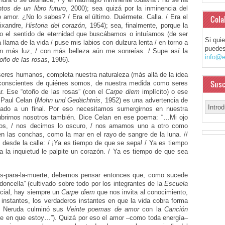
tos de un libro futuro
, 2000); sea quizá por la inminencia del
 amor. ¿No lo sabes? / Era el último. Duérmete. Calla. / Era el
Cola
eixandre,
Historia del corazón
, 1954); sea, finalmente, porque la
do el sentido de eternidad que buscábamos o intuíamos (de ser
Si qui
 llama de la vida / puse mis labios con dulzura lenta / en torno a
puedes
 con más luz, / con más belleza aún me sonreías. / Supe así la
info@e
toño de las rosas
, 1986).
eres humanos, completa nuestra naturaleza (más allá de la idea
Susc
e conscientes de quiénes somos, de nuestra medida como seres
. Ese “otoño de las rosas” (con el
Carpe diem
implícito) o ese
Paul Celan (
Mohn und Gedächtnis
, 1952) es una advertencia de
ado a un final. Por eso necesitamos sumergirnos en nuestra
cubrirnos nosotros también. Dice Celan en ese poema: “…Mi ojo
os, / nos decimos lo oscuro, / nos amamos uno a otro como
 las conchas, como la mar en el rayo de sangre de la luna. //
desde la calle: / ¡Ya es tiempo de que se sepa! / Ya es tiempo
 a la inquietud le palpite un corazón. / Ya es tiempo de que sea
es-para-la-muerte, debemos pensar entonces que, como sucede
doncella” (cultivado sobre todo por los integrantes de la
Escuela
ncial, hay siempre un
Carpe diem
que nos invita al conocimiento,
nstantes, los verdaderos instantes en que la vida cobra forma
lo Neruda culminó sus
Veinte poemas de amor
con la
Canción
he en que estoy…”). Quizá por eso el amor –como toda energía–