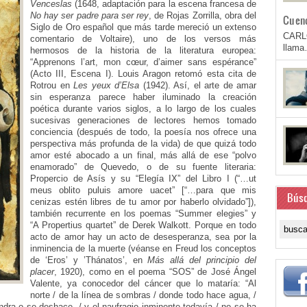
Venceslas
(1648, adaptación para la escena francesa de
No hay ser padre para ser rey
, de Rojas Zorrilla, obra del
Cuen
Siglo de Oro español que más tarde mereció un extenso
CARL
comentario de Voltaire), uno de los versos más
llam
hermosos de la historia de la literatura europea:
“Apprenons l’art, mon cœur, d’aimer sans espérance”
(Acto III, Escena I). Louis Aragon retomó esta cita de
Rotrou en
Les yeux d’Elsa
(1942). Así, el arte de amar
sin esperanza parece haber iluminado la creación
poética durante varios siglos, a lo largo de los cuales
sucesivas generaciones de lectores hemos tomado
conciencia (después de todo, la poesía nos ofrece una
perspectiva más profunda de la vida) de que quizá todo
amor esté abocado a un final, más allá de ese “polvo
enamorado” de Quevedo, o de su fuente literaria:
Propercio de Asís y su “Elegía IX” del Libro I (“…ut
meus oblito puluis amore uacet” [“…para que mis
Bús
cenizas estén libres de tu amor por haberlo olvidado”]),
también recurrente en los poemas “Summer elegies” y
“A Propertius quartet” de Derek Walkott. Porque en todo
acto de amor hay un acto de desesperanza, sea por la
inminencia de la muerte (véanse en Freud los conceptos
de ‘Eros’ y ’Thánatos’, en
Más allá del principio del
placer
, 1920), como en el poema “SOS” de José Ángel
Valente, ya conocedor del cáncer que lo mataría: “Al
norte / de la línea de sombras / donde todo hace agua, /
dra o se deshace, / y el naufragio inminente todavía / no se ha