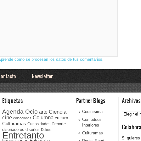
Aprende cómo se procesan los datos de tus comentarios.
ontacto
Newsletter
Etiquetas
Partner Blogs
Archivos
Agenda Ocio
Ciencia
Archivos
arte
Cocinísima
cine
Columna
cultura
colecciones
Comodoos
Culturamas
Curiosidades
Deporte
Interiores
Colabor
diseñadores
diseños
Dulces
Entretanto
Culturamas
Si quieres
Fotografía
Exposiciones
Daniel Payá