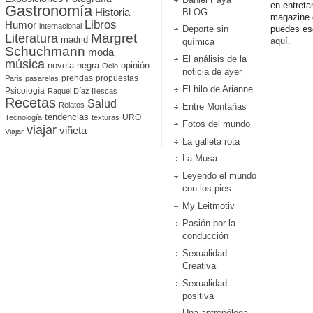
en entreta
Gastronomía
Historia
BLOG
magazine
Libros
Humor
internacional
Deporte sin
puedes esc
Literatura
Margret
madrid
aquí.
química
Schuchmann
moda
El análisis de la
música
novela negra
opinión
Ocio
noticia de ayer
prendas
propuestas
Paris
pasarelas
El hilo de Arianne
Psicología
Raquel Díaz Illescas
Recetas
Salud
Relatos
Entre Montañas
tendencias
URO
Tecnología
texturas
Fotos del mundo
viajar
viñeta
Viajar
La galleta rota
La Musa
Leyendo el mundo
con los pies
My Leitmotiv
Pasión por la
conducción
Sexualidad
Creativa
Sexualidad
positiva
Una antropóloga