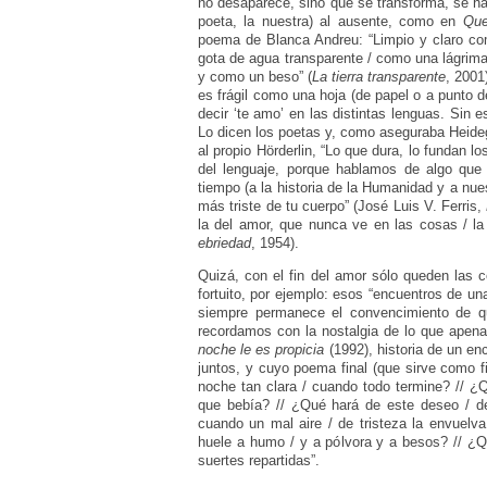
no desaparece, sino que se transforma, se ha
poeta, la nuestra) al ausente, como en
Que
poema de Blanca Andreu: “Limpio y claro c
gota de agua transparente / como una lágrima 
y como un beso” (
La tierra transparente
, 2001
es frágil como una hoja (de papel o a punto
decir ‘te amo’ en las distintas lenguas. Sin e
Lo dicen los poetas y, como aseguraba Heid
al propio Hörderlin, “Lo que dura, lo fundan l
del lenguaje, porque hablamos de algo que l
tiempo (a la historia de la Humanidad y a nuest
más triste de tu cuerpo” (José Luis V. Ferris,
la del amor, que nunca ve en las cosas / la 
ebriedad
, 1954).
Quizá, con el fin del amor sólo queden las 
fortuito, por ejemplo: esos “encuentros de una
siempre permanece el convencimiento de q
recordamos con la nostalgia de lo que apen
noche le es propicia
(1992), historia de un en
juntos, y cuyo poema final (que sirve como f
noche tan clara / cuando todo termine? // ¿Q
que bebía? // ¿Qué hará de este deseo / de
cuando un mal aire / de tristeza la envuelva 
huele a humo / y a pólvora y a besos? // ¿Q
suertes repartidas”.