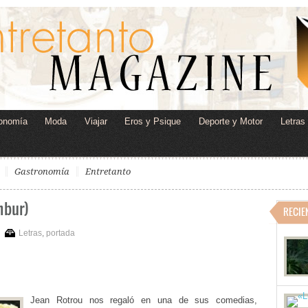
onomía
Moda
Viajar
Eros y Psique
Deporte y Motor
Letras
Gastronomía
Entretanto
mbur)
RECIE
Letras
,
portada
Jean Rotrou nos regaló en una de sus comedias,