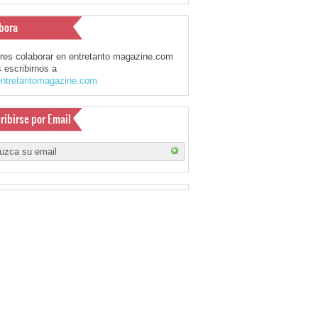
bora
eres colaborar en entretanto magazine.com
 escribirnos a
ntretantomagazine.com
ribirse por Email