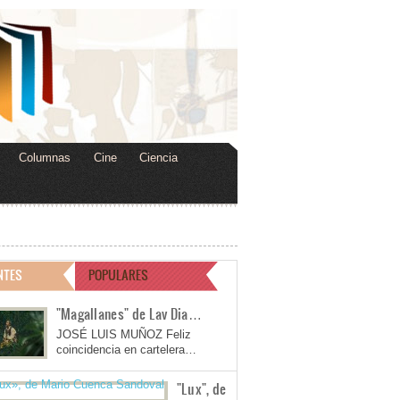
Columnas
Cine
Ciencia
NTES
POPULARES
"Magallanes" de Lav Dia…
JOSÉ LUIS MUÑOZ Feliz
coincidencia en cartelera…
"Lux", de