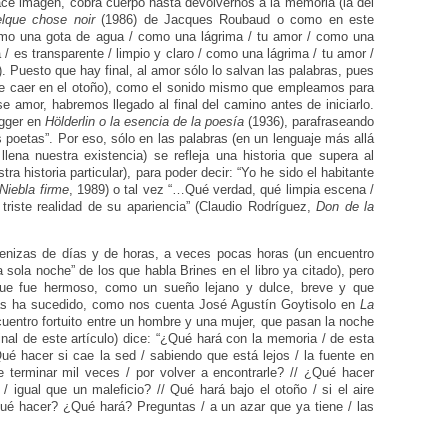
ce imagen, cobra cuerpo hasta devolvernos a la memoria (la del
lque chose noir
(1986) de Jacques Roubaud o como en este
omo una gota de agua / como una lágrima / tu amor / como una
/ es transparente / limpio y claro / como una lágrima / tu amor /
). Puesto que hay final, al amor sólo lo salvan las palabras, pues
 de caer en el otoño), como el sonido mismo que empleamos para
se amor, habremos llegado al final del camino antes de iniciarlo.
egger en
Hölderlin o la esencia de la poesía
(1936), parafraseando
os poetas”. Por eso, sólo en las palabras (en un lenguaje más allá
lena nuestra existencia) se refleja una historia que supera al
ra historia particular), para poder decir: “Yo he sido el habitante
Niebla firme
, 1989) o tal vez “…Qué verdad, qué limpia escena /
triste realidad de su apariencia” (Claudio Rodríguez,
Don de la
cenizas de días y de horas, a veces pocas horas (un encuentro
 sola noche” de los que habla Brines en el libro ya citado), pero
ue fue hermoso, como un sueño lejano y dulce, breve y que
as ha sucedido, como nos cuenta José Agustín Goytisolo en
La
cuentro fortuito entre un hombre y una mujer, que pasan la noche
inal de este artículo) dice: “¿Qué hará con la memoria / de esta
ué hacer si cae la sed / sabiendo que está lejos / la fuente en
 terminar mil veces / por volver a encontrarle? // ¿Qué hacer
/ igual que un maleficio? // Qué hará bajo el otoño / si el aire
ué hacer? ¿Qué hará? Preguntas / a un azar que ya tiene / las