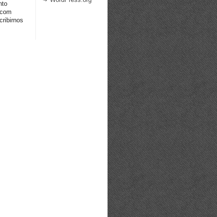
nto
.com
ribirnos