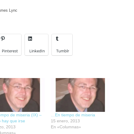
James Lync
Pinterest
LinkedIn
Tumblr
mpo de miseria (IX) –
…En tiempo de miseria
 hay que irse
15 enero, 2013
zo, 2013
En «Columnas»
lumnas»