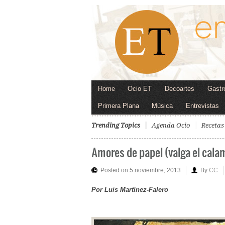
Home
Ocio ET
Decoartes
Gastr
Primera Plana
Música
Entrevistas
Trending Topics
Agenda Ocio
Recetas
Amores de papel (valga el cala
Posted on 5 noviembre, 2013
By
CC
Por Luis Martínez-Falero