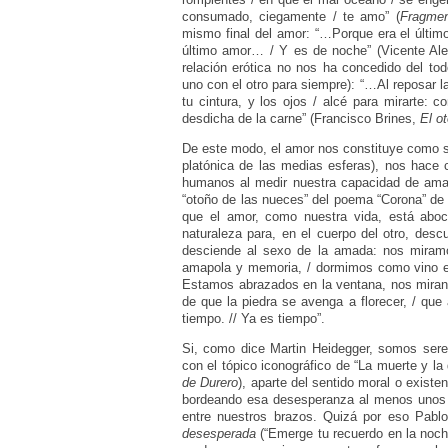
consumado, ciegamente / te amo” (
Fragmen
mismo final del amor: “…Porque era el último
último amor… / Y es de noche” (Vicente Al
relación erótica no nos ha concedido del to
uno con el otro para siempre): “…Al reposar la
tu cintura, y los ojos / alcé para mirarte:
desdicha de la carne” (Francisco Brines,
El o
De este modo, el amor nos constituye como s
platónica de las medias esferas), nos hac
humanos al medir nuestra capacidad de amar
“otoño de las nueces” del poema “Corona” de 
que el amor, como nuestra vida, está aboc
naturaleza para, en el cuerpo del otro, des
desciende al sexo de la amada: nos miram
amapola y memoria, / dormimos como vino en
Estamos abrazados en la ventana, nos miran 
de que la piedra se avenga a florecer, / que
tiempo. // Ya es tiempo”.
Si, como dice Martin Heidegger, somos ser
con el tópico iconográfico de “La muerte y la 
de Durero
), aparte del sentido moral o existe
bordeando esa desesperanza al menos unos i
entre nuestros brazos. Quizá por eso Pab
desesperada
(“Emerge tu recuerdo en la noc