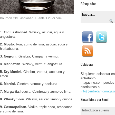
Búsquedas
Bourbon Old Fashioned. Fuente: Liquor.com.
1. Old Fashioned.
Whisky, azúcar, agua y
angostura.
2. Mojito.
Ron, zumo de lima, azúcar, soda y
hierbabuena.
3. Negroni.
Ginebra, Campari y vermut.
Colabora
4. Manhattan
. Whisky, vermut, angostura.
5. Dry Martini.
Ginebra, vermut, aceituna y
Si quieres colaborar en
limón.
entretanto
magazine.com puedes
6. Martini.
Ginebra, vermut y aceituna.
escribirnos a
info@entretantomagaz
7. Margarita.
Tequila, Cointreau y zumo de lima.
Suscribirse por Email
8. Whisky Sour.
Whisky, azúcar, limón y guinda.
9. Cosmopolitan.
Vodka, triple seco, arándanos
y zumo de lima.