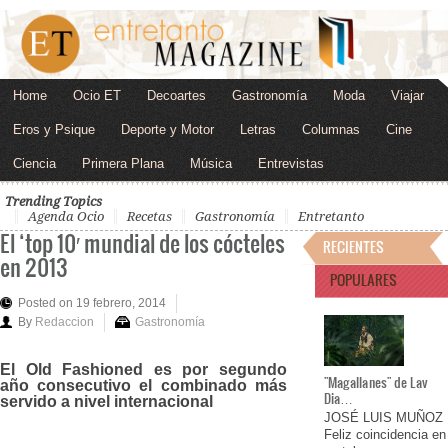
Home
Ocio ET
Decoartes
Gastronomía
Moda
Viajar
Eros y Psique
Deporte y Motor
Letras
Columnas
Cine
Ciencia
Primera Plana
Música
Entrevistas
Trending Topics
Agenda Ocio
Recetas
Gastronomía
Entretanto
El ‘top 10′ mundial de los cócteles
RECIENTES
en 2013
POPULARES
Posted on 19 febrero, 2014
By
Redaccion
Gastronomía
El Old Fashioned es por segundo
"Magallanes" de Lav
año consecutivo el combinado más
Dia…
servido a nivel internacional
JOSÉ LUIS MUÑOZ
Feliz coincidencia en