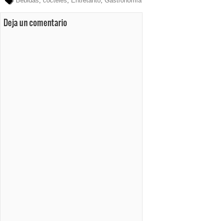
Bebidas
,
cócteles
,
Entretanto
,
Gastronomía
Deja un comentario