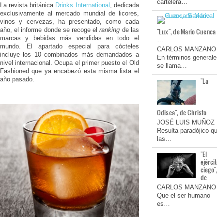
cartelera…
La revista británica
Drinks International
, dedicada
exclusivamente al mercado mundial de licores,
vinos y cervezas, ha presentado, como cada
año, el informe donde se recoge el
ranking
de las
"Lux", de Mario Cuenca
marcas y bebidas más vendidas en todo el
…
mundo. El apartado especial para cócteles
CARLOS MANZANO
incluye los 10 combinados más demandados a
En términos generale
nivel internacional. Ocupa el primer puesto el Old
se llama…
Fashioned que ya encabezó esta misma lista el
año pasado.
"La
Odisea", de Christo…
JOSÉ LUIS MUÑOZ
Resulta paradójico q
las…
"El
ejérci
ciego"
de…
CARLOS MANZANO
Que el ser humano
es…