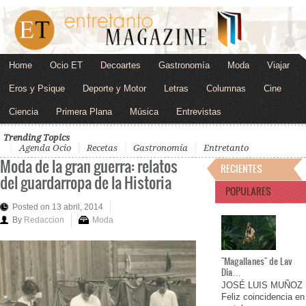
Home
Ocio ET
Decoartes
Gastronomía
Moda
Viajar
Eros y Psique
Deporte y Motor
Letras
Columnas
Cine
Ciencia
Primera Plana
Música
Entrevistas
Trending Topics
Agenda Ocio
Recetas
Gastronomía
Entretanto
Moda de la gran guerra: relatos
RECIENTES
del guardarropa de la Historia
POPULARES
Posted on 13 abril, 2014
By
Redaccion
Moda
"Magallanes" de Lav
Dia…
JOSÉ LUIS MUÑOZ
Feliz coincidencia en