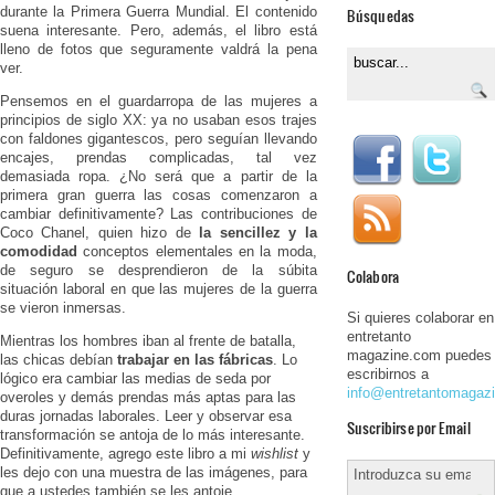
durante la Primera Guerra Mundial. El contenido
Búsquedas
suena interesante. Pero, además, el libro está
lleno de fotos que seguramente valdrá la pena
ver.
Pensemos en el guardarropa de las mujeres a
principios de siglo XX: ya no usaban esos trajes
con faldones gigantescos, pero seguían llevando
encajes, prendas complicadas, tal vez
demasiada ropa. ¿No será que a partir de la
primera gran guerra las cosas comenzaron a
cambiar definitivamente? Las contribuciones de
Coco Chanel, quien hizo de
la sencillez y la
comodidad
conceptos elementales en la moda,
de seguro se desprendieron de la súbita
Colabora
situación laboral en que las mujeres de la guerra
se vieron inmersas.
Si quieres colaborar en
entretanto
Mientras los hombres iban al frente de batalla,
magazine.com puedes
las chicas debían
trabajar en las fábricas
. Lo
escribirnos a
lógico era cambiar las medias de seda por
info@entretantomagaz
overoles y demás prendas más aptas para las
duras jornadas laborales. Leer y observar esa
Suscribirse por Email
transformación se antoja de lo más interesante.
Definitivamente, agrego este libro a mi
wishlist
y
les dejo con una muestra de las imágenes, para
que a ustedes también se les antoje.