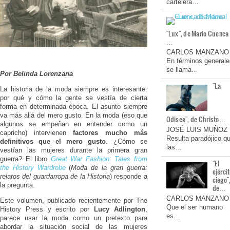
cartelera…
"Lux", de Mario Cuenca
…
CARLOS MANZANO
En términos generale
se llama…
Por Belinda Lorenzana
"La
La historia de la moda siempre es interesante:
por qué y cómo la gente se vestía de cierta
forma en determinada época. El asunto siempre
va más allá del mero gusto. En la moda (eso que
Odisea", de Christo…
algunos se empeñan en entender como un
JOSÉ LUIS MUÑOZ
capricho) intervienen
factores mucho más
Resulta paradójico q
definitivos que el mero gusto
. ¿Cómo se
las…
vestían las mujeres durante la primera gran
guerra? El libro
Great War Fashion: Tales from
"El
the History Wardrobe
(
Moda de la gran guerra:
ejérci
relatos del guardarropa de la Historia
) responde a
ciego"
la pregunta.
de…
CARLOS MANZANO
Este volumen, publicado recientemente por The
Que el ser humano
History Press y escrito por
Lucy Adlington
,
es…
parece usar la moda como un pretexto para
abordar la situación social de las mujeres