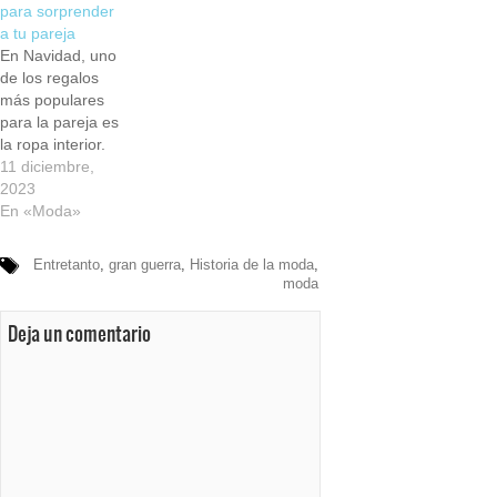
para sorprender
a tu pareja
En Navidad, uno
de los regalos
más populares
para la pareja es
la ropa interior.
De hecho, en
11 diciembre,
cuanto se
2023
acercan las
En «Moda»
fiestas más
esperadas del
Entretanto
,
gran guerra
,
Historia de la moda
,
año, la mayoría
moda
de los árboles de
Navidad se llenan
Deja un comentario
de paquetes y
paquetes con
estos delicados
regalos en su
interior, que
siempre son…