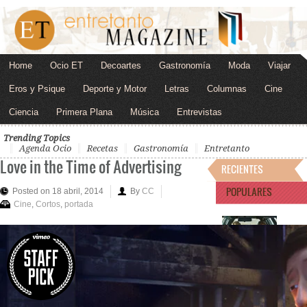
Home
Ocio ET
Decoartes
Gastronomía
Moda
Viajar
Eros y Psique
Deporte y Motor
Letras
Columnas
Cine
Ciencia
Primera Plana
Música
Entrevistas
Trending Topics
Agenda Ocio
Recetas
Gastronomía
Entretanto
Love in the Time of Advertising
RECIENTES
POPULARES
Posted on 18 abril, 2014
By
CC
Cine
,
Cortos
,
portada
"Omaha", de Cole Webl
JOSÉ LUIS MUÑOZ
Menos es más.
Ejemplo…