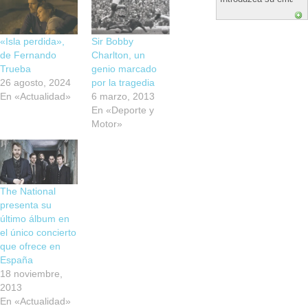
«Isla perdida»,
Sir Bobby
de Fernando
Charlton, un
Trueba
genio marcado
26 agosto, 2024
por la tragedia
En «Actualidad»
6 marzo, 2013
En «Deporte y
Motor»
The National
presenta su
último álbum en
el único concierto
que ofrece en
España
18 noviembre,
2013
En «Actualidad»