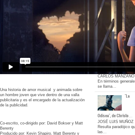
"Magallanes" de Lav
Dia…
JOSÉ LUIS MUÑOZ
Feliz coincidencia en
cartelera…
"Lux", de Mario Cuenca
…
CARLOS MANZANO
En términos generale
se llama…
Una historia de amor musical y animada sobre
un hombre joven que vive dentro de una valla
"La
publicitaria y es el encargado de la actualización
de la publicidad.
Odisea", de Christo…
JOSÉ LUIS MUÑOZ
Co-escrito, co-dirigido por: David Bokser y Matt
Resulta paradójico q
Berenty
las…
Producido por: Kevin Shapiro, Matt Berenty y