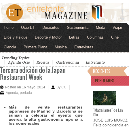
Home
Ocio ET
Decoartes
Gastronomía
Moda
Viajar
Eros y Psique
Deporte y Motor
Letras
Columnas
Cine
Ciencia
Primera Plana
Música
Entrevistas
Trending Topics
Agenda Ocio
Recetas
Gastronomía
Entretanto
Tercera edición de la Japan
RECIENTES
Restaurant Week
POPULARES
Posted on 16 mayo, 2014
By
CC
Agenda
,
portada
Más de veinte restaurantes
"Magallanes" de Lav
japoneses de Madrid y Barcelona se
Dia…
suman a celebrar el evento que
acerca la alta gastronomía nipona a
JOSÉ LUIS MUÑOZ
los comensales
Feliz coincidencia en