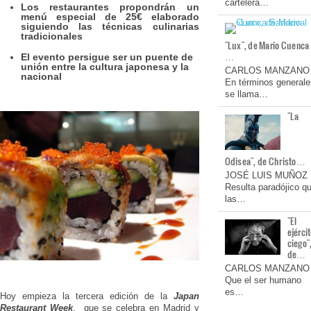
cartelera…
Los restaurantes propondrán un
menú especial de 25€ elaborado
siguiendo las técnicas culinarias
tradicionales
"Lux", de Mario Cuenca
…
El evento persigue ser un puente de
unión entre la cultura japonesa y la
CARLOS MANZANO
nacional
En términos generale
se llama…
"La
Odisea", de Christo…
JOSÉ LUIS MUÑOZ
Resulta paradójico q
las…
"El
ejérci
ciego"
de…
CARLOS MANZANO
Que el ser humano
es…
Hoy empieza la tercera edición de la
Japan
Restaurant Week
, que se celebra en Madrid y