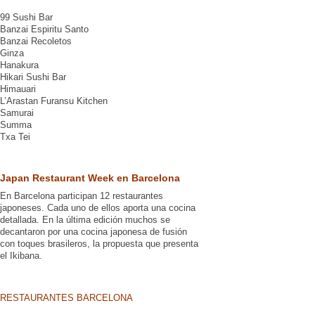
99 Sushi Bar
Banzai Espiritu Santo
Banzai Recoletos
Ginza
Hanakura
Hikari Sushi Bar
Himauari
L’Arastan Furansu Kitchen
Samurai
Summa
Txa Tei
Japan Restaurant Week en Barcelona
En Barcelona participan 12 restaurantes
japoneses. Cada uno de ellos aporta una cocina
detallada. En la última edición muchos se
decantaron por una cocina japonesa de fusión
con toques brasileros, la propuesta que presenta
el Ikibana.
RESTAURANTES BARCELONA