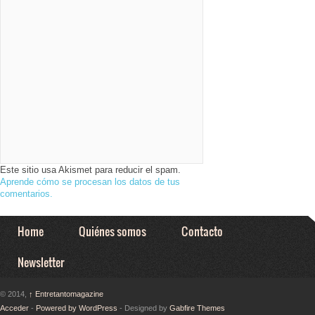
Este sitio usa Akismet para reducir el spam.
Aprende cómo se procesan los datos de tus
comentarios.
Home
Quiénes somos
Contacto
Newsletter
© 2014,
↑
Entretantomagazine
Acceder
-
Powered by WordPress
- Designed by
Gabfire Themes