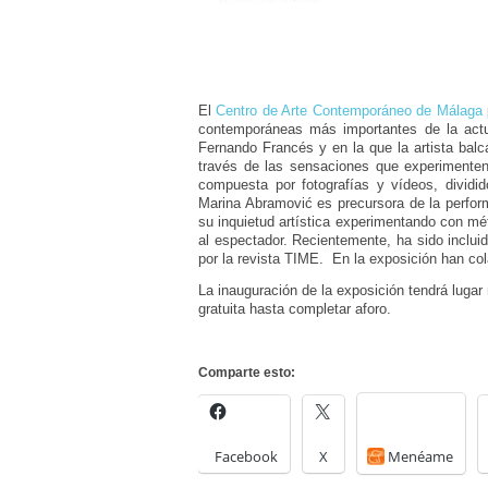
El
Centro de Arte Contemporáneo de Málaga
contemporáneas más importantes de la act
Fernando Francés y en la que la artista balc
través de las sensaciones que experimenten
compuesta por fotografías y vídeos, dividido
Marina Abramović es precursora de la perform
su inquietud artística experimentando con mé
al espectador. Recientemente, ha sido inclui
por la revista TIME. En la exposición han co
La inauguración de la exposición tendrá lugar
gratuita hasta completar aforo.
Comparte esto:
Facebook
X
Menéame