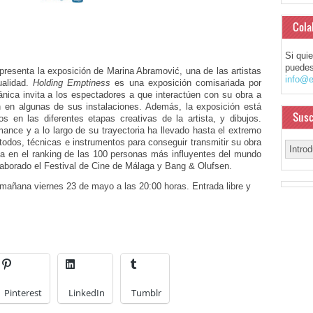
Cola
Si qui
puedes
presenta la exposición de Marina Abramović, una de las artistas
info@e
ualidad.
Holding Emptiness
es una exposición comisariada por
ánica invita a los espectadores a que interactúen con su obra a
 en algunas de sus instalaciones. Además, la exposición está
Susc
s en las diferentes etapas creativas de la artista, y dibujos.
ance y a lo largo de su trayectoria ha llevado hasta el extremo
todos, técnicas e instrumentos para conseguir transmitir su obra
da en el ranking de las 100 personas más influyentes del mundo
laborado el Festival de Cine de Málaga y Bang & Olufsen.
 mañana viernes 23 de mayo a las 20:00 horas. Entrada libre y
Pinterest
LinkedIn
Tumblr