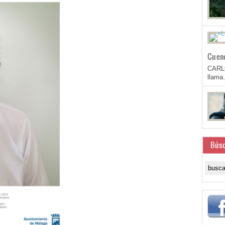
Cuen
CARL
llam
Bús