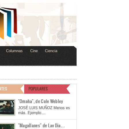
Columnas
Cine
Ciencia
NTES
POPULARES
"Omaha", de Cole Webley
JOSÉ LUIS MUÑOZ Menos es
más. Ejemplo…
"Magallanes" de Lav Dia…