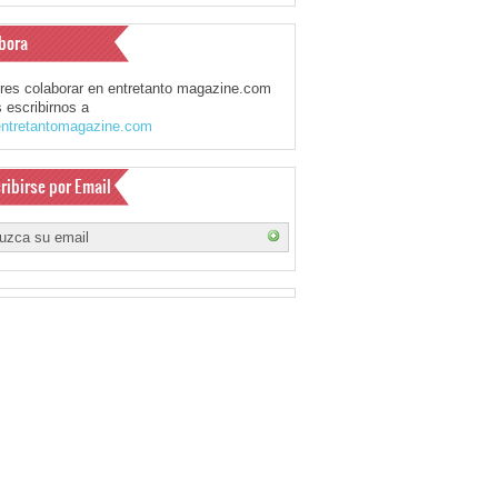
bora
eres colaborar en entretanto magazine.com
 escribirnos a
ntretantomagazine.com
ribirse por Email