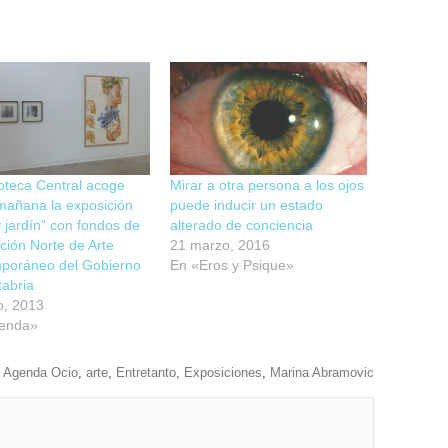
ioteca Central acoge
Mirar a otra persona a los ojos
mañana la exposición
puede inducir un estado
 jardín” con fondos de
alterado de conciencia
cción Norte de Arte
21 marzo, 2016
poráneo del Gobierno
En «Eros y Psique»
abria
o, 2013
enda»
Agenda Ocio
,
arte
,
Entretanto
,
Exposiciones
,
Marina Abramovic