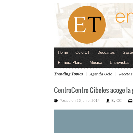
Home
Ocio ET
Decoartes
Gastr
Primera Plana
Música
Entrevistas
Trending Topics
Agenda Ocio
Recetas
CentroCentro Cibeles acoge la g
Posted on 26 junio, 2014
By
CC