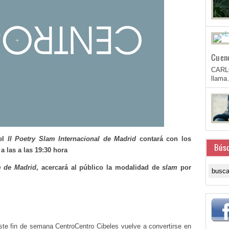
Cuen
CARL
llam
 el
II Poetry Slam Internacional de Madrid
contará con los
Bús
 las a las 19:30 hora
m de Madrid
, acercará al público la modalidad de
slam
por
 este fin de semana CentroCentro Cibeles vuelve a convertirse en