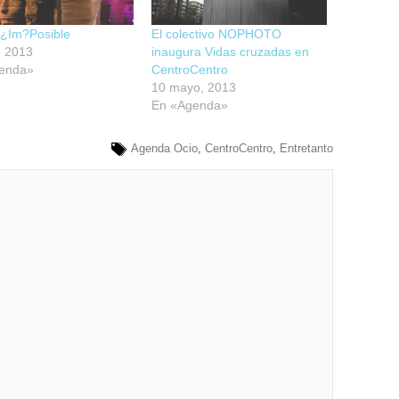
 ¿Im?Posible
El colectivo NOPHOTO
o, 2013
inaugura Vidas cruzadas en
enda»
CentroCentro
10 mayo, 2013
En «Agenda»
Agenda Ocio
,
CentroCentro
,
Entretanto