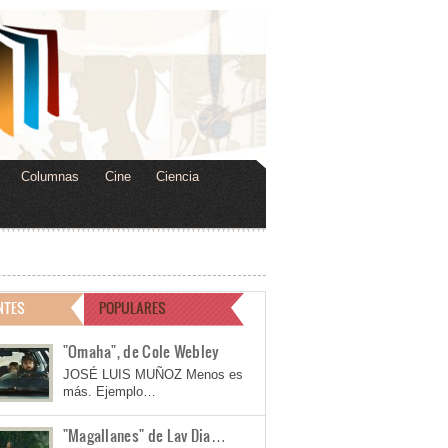
Columnas
Cine
Ciencia
NTES
POPULARES
"Omaha", de Cole Webley
JOSÉ LUIS MUÑOZ Menos es
más. Ejemplo…
"Magallanes" de Lav Dia…