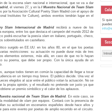
ión de la escena
slam
nacional e internacional, que se va a dar
adrid
, el viernes 27, y en la
I Muestra Nacional de Team Slam
Cola
os por la Asociación Cultural Poetry Slam Madrid con el apoyo de
al Institutes for Culture), ambos eventos tendrán lugar en el
Si qui
puedes
try Slam Internacional de Madrid
recibirá a nueve de los
info@e
a europea, entre los que destaca el campeón del mundo 2012 de
ico podrá escuchar la poesía
slam
en italiano, portugués, checo,
os sobretitulados en castellano.
Susc
ético surgido en EE.UU. en los años 80, en el que los poetas
varias restricciones: su actuación no puede durar más de tres
tros elementos externos, más allá, en caso de que no lo hayan
ito su poema, que debe ser propio. Con la única ayuda de un
o.
dos, aunque todos tienen en común la capacidad de llegar a tocar
 audiencia en un tiempo muy breve. El público decide. Una vez el
eces elegidos al azar entre el público votan la actuación. No se
sar la propia opinión, y el resultado no pretende ser justo ya que
obtiene un premio simbólico y el calor de los aplausos.
Muestra nacional de Team Slam de Madrid
. En este caso, se
, la modalidad de
slam
por equipos. Contará con la presencia de
rollan su actividad en escenarios españoles desde hace años y
 para este evento por poetas de amplio recorrido en el circuito.