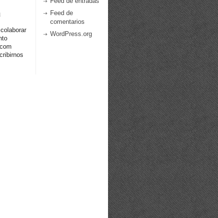
Feed de entradas
a
Feed de
comentarios
 colaborar
WordPress.org
nto
.com
ribirnos