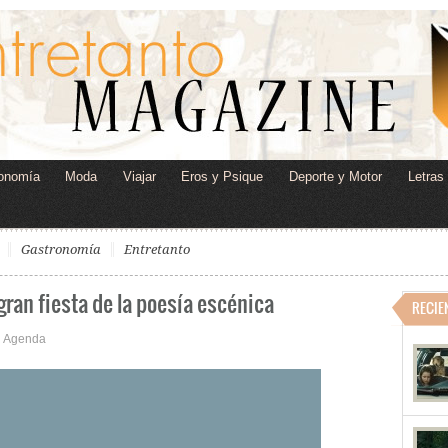
onomía
Moda
Viajar
Eros y Psique
Deporte y Motor
Letras
Gastronomía
Entretanto
ran fiesta de la poesía escénica
RECIE
Agenda