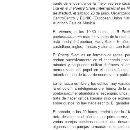
punto de encuentro de la mejor representac
cita en el
II Poetry Slam Internacional de M
de Madrid
, el sábado 28 de junio. Organizad
CentroCentro y EUNIC (European Union Nation
Auditorio Caja de Música.
El viernes, a las 19:30 horas, el
II Poe
poetas/
slammers
más relevantes de la escen
esta modalidad poética, Harry Baker. El públ
castellano, inglés, francés y alemán, con text
El
Poetry Slam
es un formato de recital po
recitan sucesivamente en el escenario con 
minutos y no pueden utilizar disfraces ni o
memorizado, del papel en el que está escr
micrófono han de tratar de conmover al públic
La temática es libre y los estilos muy varia
la emoción, la inteligencia o el humor de la
poeta/
slammer
abandona el escenario, unos ju
trata de hacer crítica literaria sino de expre
sobre gustos no hay nada escrito. El ganador 
El sábado, a las 20 horas, tendrá lugar la
I 
trata de acercar al público, por primera vez
varias parejas poéticas estables que desar
algunas otras parejas formadas especialmente