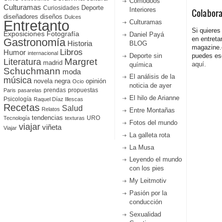
Comodoos
Culturamas
Curiosidades
Deporte
Interiores
Colabor
diseñadores
diseños
Dulces
Entretanto
Culturamas
Si quieres
Fotografía
Exposiciones
Daniel Payá
en entreta
Gastronomía
Historia
BLOG
magazine
Libros
Humor
internacional
Deporte sin
puedes esc
Literatura
Margret
madrid
aquí.
química
Schuchmann
moda
El análisis de la
música
novela negra
opinión
Ocio
noticia de ayer
prendas
propuestas
Paris
pasarelas
El hilo de Arianne
Psicología
Raquel Díaz Illescas
Recetas
Salud
Relatos
Entre Montañas
tendencias
URO
Tecnología
texturas
Fotos del mundo
viajar
viñeta
Viajar
La galleta rota
La Musa
Leyendo el mundo
con los pies
My Leitmotiv
Pasión por la
conducción
Sexualidad