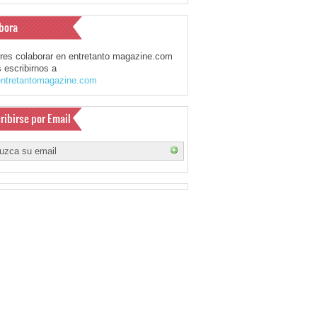
bora
eres colaborar en entretanto magazine.com
 escribirnos a
ntretantomagazine.com
ribirse por Email