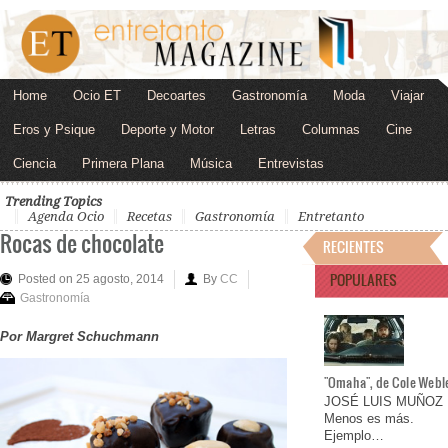
Home
Ocio ET
Decoartes
Gastronomía
Moda
Viajar
Eros y Psique
Deporte y Motor
Letras
Columnas
Cine
Ciencia
Primera Plana
Música
Entrevistas
Trending Topics
Agenda Ocio
Recetas
Gastronomía
Entretanto
Rocas de chocolate
RECIENTES
POPULARES
Posted on 25 agosto, 2014
By
CC
Gastronomía
Por Margret Schuchmann
"Omaha", de Cole Webl
JOSÉ LUIS MUÑOZ
Menos es más.
Ejemplo…