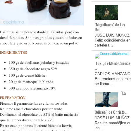
"Magallanes" de Lav
Dia…
Las rocas se parecen bastante a las trufas, pero con
JOSÉ LUIS MUÑOZ
dos diferencias. Son mas grandes y estan bañadas en
Feliz coincidencia en
chocolate y no espolvoreadas con cacao en polvo.
cartelera…
INGREDIENTES
100 gr de avellanas peladas y tostadas
"Lux", de Mario Cuenca
…
350 gr de chocolate negro 52%
CARLOS MANZANO
100 gr de cremé frâiche
En términos generale
20 gr de mantequilla blanda
se llama…
300 gr chocolate amargo 70%
"La
PREPARACIÓN
Picamos ligeramente las avellanas tostadas
Rallamos los 2 chocolates por separado.
Odisea", de Christo…
Derritamos el chocolate de 52% al baño maría sin
JOSÉ LUIS MUÑOZ
que la temperatura supere los 33º.
Resulta paradójico q
En un cazo ponemos la cremé frâiche a hervir,
las…