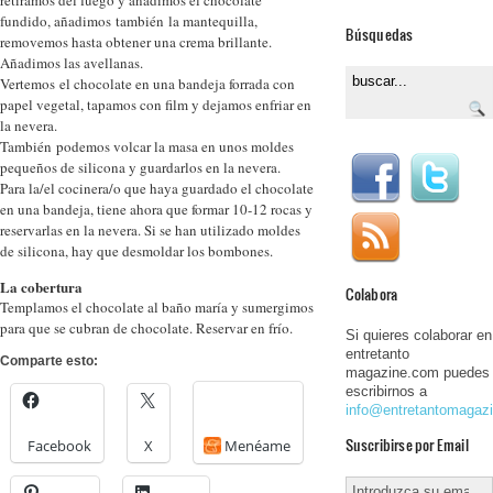
retiramos del fuego y añadimos el chocolate
fundido, añadimos también la mantequilla,
Búsquedas
removemos hasta obtener una crema brillante.
Añadimos las avellanas.
Vertemos el chocolate en una bandeja forrada con
papel vegetal, tapamos con film y dejamos enfriar en
la nevera.
También podemos volcar la masa en unos moldes
pequeños de silicona y guardarlos en la nevera.
Para la/el cocinera/o que haya guardado el chocolate
en una bandeja, tiene ahora que formar 10-12 rocas y
reservarlas en la nevera. Si se han utilizado moldes
de silicona, hay que desmoldar los bombones.
La cobertura
Colabora
Templamos el chocolate al baño maría y sumergimos
para que se cubran de chocolate. Reservar en frío.
Si quieres colaborar en
entretanto
Comparte esto:
magazine.com puedes
escribirnos a
info@entretantomagaz
Suscribirse por Email
Facebook
X
Menéame