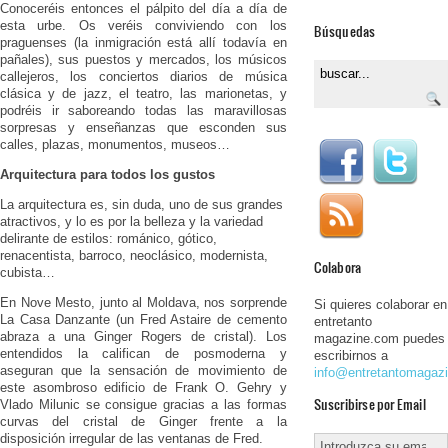
Conoceréis entonces el pálpito del día a día de
esta urbe. Os veréis conviviendo con los
Búsquedas
praguenses (la inmigración está allí todavía en
pañales), sus puestos y mercados, los músicos
callejeros, los conciertos diarios de música
clásica y de jazz, el teatro, las marionetas, y
podréis ir saboreando todas las maravillosas
sorpresas y enseñanzas que esconden sus
calles, plazas, monumentos, museos…
Arquitectura para todos los gustos
La arquitectura es, sin duda, uno de sus grandes
atractivos, y lo es por la belleza y la variedad
delirante de estilos: románico, gótico,
renacentista, barroco, neoclásico, modernista,
Colabora
cubista…
En Nove Mesto, junto al Moldava, nos sorprende
Si quieres colaborar en
La Casa Danzante (un Fred Astaire de cemento
entretanto
abraza a una Ginger Rogers de cristal). Los
magazine.com puedes
entendidos la califican de posmoderna y
escribirnos a
aseguran que la sensación de movimiento de
info@entretantomagaz
este asombroso edificio de Frank O. Gehry y
Suscribirse por Email
Vlado Milunic se consigue gracias a las formas
curvas del cristal de Ginger frente a la
disposición irregular de las ventanas de Fred.