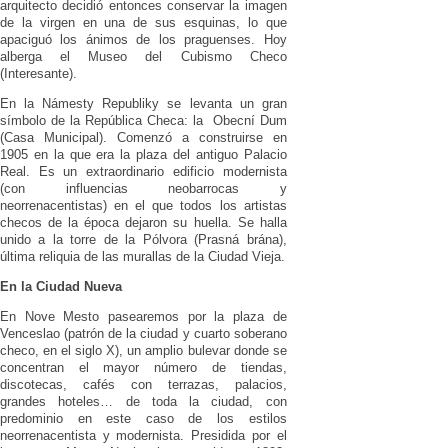
arquitecto decidió entonces conservar la imagen
de la virgen en una de sus esquinas, lo que
apaciguó los ánimos de los praguenses. Hoy
alberga el Museo del Cubismo Checo
(Interesante).
En la Námesty Republiky se levanta un gran
símbolo de la República Checa: la Obecní Dum
(Casa Municipal). Comenzó a construirse en
1905 en la que era la plaza del antiguo Palacio
Real. Es un extraordinario edificio modernista
(con influencias neobarrocas y
neorrenacentistas) en el que todos los artistas
checos de la época dejaron su huella. Se halla
unido a la torre de la Pólvora (Prasná brána),
última reliquia de las murallas de la Ciudad Vieja.
En la Ciudad Nueva
En Nove Mesto pasearemos por la plaza de
Venceslao (patrón de la ciudad y cuarto soberano
checo, en el siglo X), un amplio bulevar donde se
concentran el mayor número de tiendas,
discotecas, cafés con terrazas, palacios,
grandes hoteles… de toda la ciudad, con
predominio en este caso de los estilos
neorrenacentista y modernista. Presidida por el