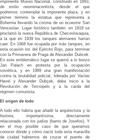
imponente Museo Nacional, construido en 1893,
de estilo neorrenacentista, desde el que
podremos contemplar la imponente plaza, y en
primer término la estatua que representa a
Bohemia llevando la corona de un ecuestre San
Venceslao. Lugar histórico también: en 1918 se
proclamó la nueva República de Checoslovaquia,
a la que en 1939 los tanques alemanes harían
caer. En 1968 fue ocupada por más tanques, en
esta ocasión los del Ejército Rojo, para terminar
con la Primavera de Praga de Alexander Dubcek.
En este emblemático lugar se quemó a lo bonzo
Jan Palach en protesta por la ocupación
soviética, y en 1989 una gran manifestación
contra la brutalidad policial, liderada por Vaclav
Havel y Alexander Dubçek, daba inicio a la
Revolución de Terciopelo y a la caída del
régimen comunista.
El origen de todo
A todo ello habría que añadir la arquitectura y la
historia, importantísima, directamente
relacionada con los judíos (barrio de Josefov). Y
en el muy posible caso de que queramos
conocer dónde y cómo nació toda esta maravilla
de ciudad habremos de cruzar el puente de