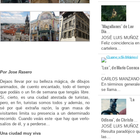
"Magallanes" de Lav
Dia…
JOSÉ LUIS MUÑOZ
Feliz coincidencia en
cartelera…
"Lux", de Mario Cuenca
…
Por Jose Rasero
CARLOS MANZANO
Dejaos llevar por su belleza mágica, de dibujos
En términos generale
animados, de cuento encantado, todo el tiempo
se llama…
que podáis o un fin de semana que tengáis libre.
Sí, cierto, es una ciudad atestada de turistas,
"La
pero, en fin, turistas somos todos y además, no
sé por qué extraña razón, la gran masa de
visitantes limita su presencia a un determinado
recorrido. Cuando veáis este -que hay que verlo-
Odisea", de Christo…
salíos de él, y a perderse…
JOSÉ LUIS MUÑOZ
Resulta paradójico q
Una ciudad muy viva
las…