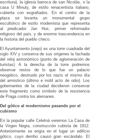
escritura), la iglesia barroca de san Nicolás, o la
casa U Minuty, de estilo renacentista italiano,
cubierta con esgrafiados. En el centro de la
plaza se levanta un monumental grupo
escultórico de estilo modernista que representa
al predicador Jan Hus, primer reformador
religioso del país, y de enorme trascendencia en
la historia del pueblo checo.
El Ayuntamiento (viejo) es una torre cuadrada del
siglo XIV y conserva de sus orígenes la fachada
del reloj astronómico (punto de aglomeración de
turistas). A la derecha de la torre podremos
observar restos de lo que fue un palacio
neogótico, destruido por los nazis el mismo día
del armisticio (último e inútil acto de odio). Los
gobernantes de la ciudad decidieron conservar
este fragmento como símbolo de la resistencia
de Praga contra los alemanes.
Del gótico al modernismo pasando por el
cubismo
En la popular calle Celetná veremos La Casa de
la Virgen Negra, construcción cubista de 1912.
Anteriormente se erigía en el lugar un edificio
gótico, cuyo derribo causó gran escándalo. El