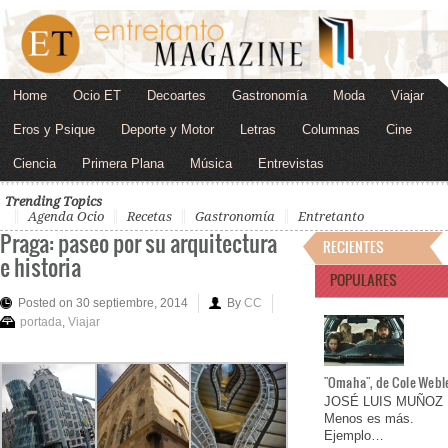
Home
Ocio ET
Decoartes
Gastronomía
Moda
Viajar
Eros y Psique
Deporte y Motor
Letras
Columnas
Cine
Ciencia
Primera Plana
Música
Entrevistas
Trending Topics
Agenda Ocio
Recetas
Gastronomía
Entretanto
Praga: paseo por su arquitectura
RECIENTES
e historia
POPULARES
Posted on 30 septiembre, 2014
By
CC
portada
,
Viajar
"Omaha", de Cole Webl
JOSÉ LUIS MUÑOZ
Menos es más.
Ejemplo…