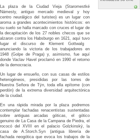
La plaza de la Ciudad Vieja (Staromestké
Námesty, antiguo mercado medieval y hoy
centro neurálgico del turisteo) es un lugar con
aroma a grandes acontecimientos históricos: en
su suelo se halla marcado con cruces el lugar de
la decapitación de los 27 nobles checos que se
alzaron contra los Habsburgo en 1621, aquí tuvo
lugar el discurso de Klement Gottwalg
anunciando la victoria de los trabajadores en
1948 (Golpe de Praga) y, asimismo, fue aquí
donde Vaclav Havel proclamó en 1990 el retorno
de la democracia.
Un lugar de ensueño, con sus casas de estilos
heterogéneos, presididas por las torres de
Nuestra Señora de Týn, toda ella epítome (con
perdón) de la extrema diversidad arquitectónica
de la ciudad.
En una rápida mirada por la plaza podremos
contemplar fachadas renacentistas sustentadas
sobre antiguas arcadas góticas, el gótico
genuino de La Casa de la Campana de Piedra, el
rococó del XVIII en el palacio Golzkinský, la
casa de A.Storch.Syn (antigua librería de
fachada neogótica que evoca los trabajos de la