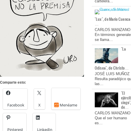
cartelera…
"Lux", de Mario Cuenca
…
CARLOS MANZANO
En términos generale
se llama…
"La
Odisea", de Christo…
JOSÉ LUIS MUÑOZ
Resulta paradójico q
Comparte esto:
las…
"El
ejérci
ciego"
Facebook
X
Menéame
de…
CARLOS MANZANO
Que el ser humano
es…
Pinterest
LinkedIn