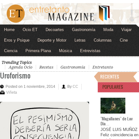
Home
Ocio ET
Decoartes
Gastronomía
Moda
Viajar
Eros y Psique
Deporte y Motor
Letras
Columnas
Cine
Ciencia
Primera Plana
Música
Entrevistas
Trending Topics
Agenda Ocio
Recetas
Gastronomía
Entretanto
Uroforismo
RECIENTES
POPULARES
Posted on 1 noviembre, 2014
By
CC
Viñeta
"Magallanes" de Lav
Dia…
JOSÉ LUIS MUÑOZ
Feliz coincidencia en