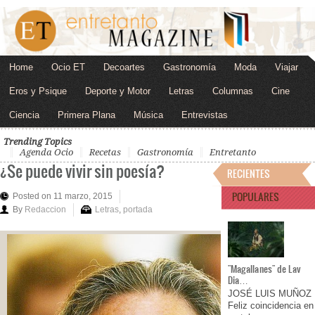
Home
Ocio ET
Decoartes
Gastronomía
Moda
Viajar
Eros y Psique
Deporte y Motor
Letras
Columnas
Cine
Ciencia
Primera Plana
Música
Entrevistas
Trending Topics
Agenda Ocio
Recetas
Gastronomía
Entretanto
¿Se puede vivir sin poesía?
RECIENTES
POPULARES
Posted on 11 marzo, 2015
By
Redaccion
Letras
,
portada
"Magallanes" de Lav
Dia…
JOSÉ LUIS MUÑOZ
Feliz coincidencia en