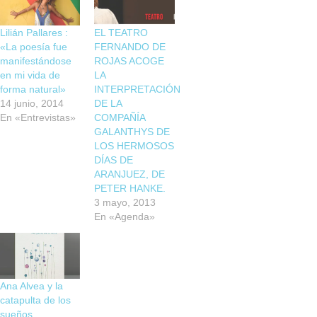
Lilián Pallares :
EL TEATRO
«La poesía fue
FERNANDO DE
manifestándose
ROJAS ACOGE
en mi vida de
LA
forma natural»
INTERPRETACIÓN
14 junio, 2014
DE LA
En «Entrevistas»
COMPAÑÍA
GALANTHYS DE
LOS HERMOSOS
DÍAS DE
ARANJUEZ, DE
PETER HANKE.
3 mayo, 2013
En «Agenda»
Ana Alvea y la
catapulta de los
sueños