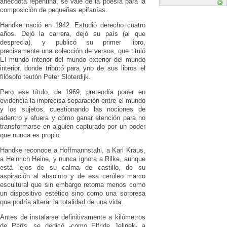
anécdota repentina, se vale de la poesía para la
composición de pequeñas epifanías.
Handke nació en 1942. Estudió derecho cuatro
años. Dejó la carrera, dejó su país (al que
desprecia), y publicó su primer libro,
precisamente una colección de versos, que tituló
El mundo interior del mundo exterior del mundo
interior, donde tributó para yno de sus libros el
filósofo teutón Peter Sloterdijk.
Pero ese título, de 1969, pretendía poner en
evidencia la imprecisa separación entre el mundo
y los sujetos, cuestionando las nociones de
adentro y afuera y cómo ganar atención para no
transformarse en alguien capturado por un poder
que nunca es propio.
Handke reconoce a Hoffmannstahl, a Karl Kraus,
a Heinrich Heine, y nunca ignora a Rilke, aunque
está lejos de su calma de castillo, de su
aspiración al absoluto y de esa cerúleo marco
escultural que sin embargo retorna menos como
un dispositivo estético sino como una sorpresa
que podría alterar la totalidad de una vida.
Antes de instalarse definitivamente a kilómetros
de París, se dedicó -como Elfride Jelinek- a