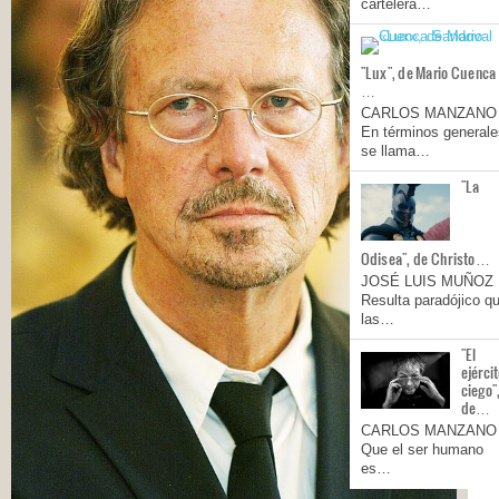
cartelera…
"Lux", de Mario Cuenca
…
CARLOS MANZANO
En términos generale
se llama…
"La
Odisea", de Christo…
JOSÉ LUIS MUÑOZ
Resulta paradójico q
las…
"El
ejérci
ciego"
de…
CARLOS MANZANO
Que el ser humano
es…