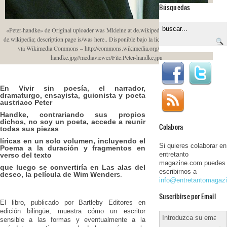
Búsquedas
«Peter-handke» de Original uploader was Mkleine at de.wikipedia – Originally from
de.wikipedia; description page is/was here.. Disponible bajo la licencia CC BY-SA 3.0
vía Wikimedia Commons – http://commons.wikimedia.org/wiki/File:Peter-
handke.jpg#mediaviewer/File:Peter-handke.jpg
En Vivir sin poesía, el narrador,
dramaturgo, ensayista, guionista y poeta
austriaco Peter
Handke, contrariando sus propios
dichos, no soy un poeta, accede a reunir
Colabora
todas sus piezas
líricas en un solo volumen, incluyendo el
Si quieres colaborar en
Poema a la duración y fragmentos en
entretanto
verso del texto
magazine.com puedes
que luego se convertiría en Las alas del
escribirnos a
deseo, la película de Wim Wender
s.
info@entretantomagaz
Suscribirse por Email
El libro, publicado por Bartleby Editores en
edición bilingüe, muestra cómo un escritor
sensible a las formas y eventualmente a la