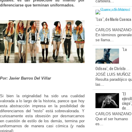
iguales: es tan predecible su intento por
cartelera…
diferenciarse que terminan uniformados.
"Lux", de Mario Cuenca
…
CARLOS MANZANO
En términos generale
se llama…
"La
Odisea", de Christo…
JOSÉ LUIS MUÑOZ
Por: Javier Barros Del Villar
Resulta paradójico q
las…
"El
Si bien la originalidad ha sido una cualidad
ejérci
valorada a lo largo de la historia, parece que hoy
ciego"
esta abstracción impresa en la posibilidad de
de…
diferenciarnos del “resto” está sobrevalorada. Y
CARLOS MANZANO
curiosamente esta obsesión por desmarcarnos
Que el ser humano
en cuestión de estilo de los demás, termina por
es…
uniformarnos de manera casi cómica (y nada
original).