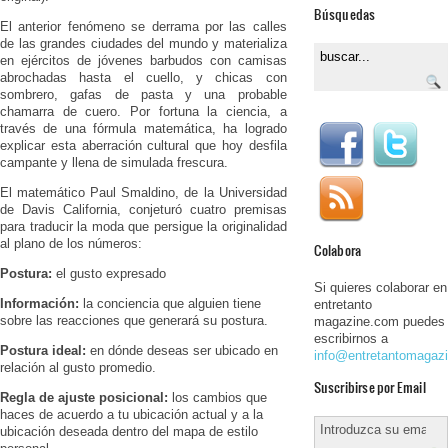
Búsquedas
El anterior fenómeno se derrama por las calles
de las grandes ciudades del mundo y materializa
en ejércitos de jóvenes barbudos con camisas
abrochadas hasta el cuello, y chicas con
sombrero, gafas de pasta y una probable
chamarra de cuero. Por fortuna la ciencia, a
través de una fórmula matemática, ha logrado
explicar esta aberración cultural que hoy desfila
campante y llena de simulada frescura.
El matemático Paul Smaldino, de la Universidad
de Davis California, conjeturó cuatro premisas
para traducir la moda que persigue la originalidad
al plano de los números:
Colabora
Postura:
el gusto expresado
Si quieres colaborar en
Información:
la conciencia que alguien tiene
entretanto
sobre las reacciones que generará su postura.
magazine.com puedes
escribirnos a
Postura ideal:
en dónde deseas ser ubicado en
info@entretantomagaz
relación al gusto promedio.
Suscribirse por Email
Regla de ajuste posicional:
los cambios que
haces de acuerdo a tu ubicación actual y a la
ubicación deseada dentro del mapa de estilo