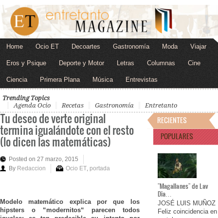
Home
Ocio ET
Decoartes
Gastronomía
Moda
Viajar
Eros y Psique
Deporte y Motor
Letras
Columnas
Cine
Ciencia
Primera Plana
Música
Entrevistas
Trending Topics
Agenda Ocio
Recetas
Gastronomía
Entretanto
Tu deseo de verte original
RECIENTES
termina igualándote con el resto
POPULARES
(lo dicen las matemáticas)
Posted on 27 marzo, 2015
By
Redaccion
Ocio ET
,
portada
"Magallanes" de Lav
Dia…
Modelo matemático explica por que los
JOSÉ LUIS MUÑOZ
hipsters o “modernitos“ parecen todos
Feliz coincidencia en