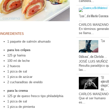
cartelera…
"Lux", de Mario Cuenca
…
CARLOS MANZANO
En términos generale
se llama…
INGREDIENTES
"La
1 paquete de salmón ahumado
para los crêpes
125 gr harina
Odisea", de Christo…
100 ml de leche
JOSÉ LUIS MUÑOZ
Resulta paradójico q
2 huevos
las…
1 pizca de sal
"El
1 pizca de azúcar
ejérci
2 cucharaditas de eneldo
ciego"
de…
para la crema
CARLOS MANZANO
125 gr de queso fresco tipo philadelphia
Que el ser humano
1 pizca de sal
es…
1 pizca de pimienta