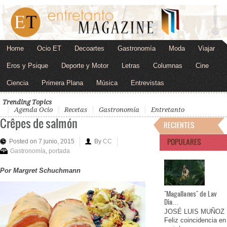
Home
Ocio ET
Decoartes
Gastronomía
Moda
Viajar
Eros y Psique
Deporte y Motor
Letras
Columnas
Cine
Ciencia
Primera Plana
Música
Entrevistas
Trending Topics
Agenda Ocio
Recetas
Gastronomía
Entretanto
Crêpes de salmón
RECIENTES
POPULARES
Posted on 7 junio, 2015
By
CC
Gastronomía
,
portada
Por Margret Schuchmann
"Magallanes" de Lav
Dia…
JOSÉ LUIS MUÑOZ
Feliz coincidencia en