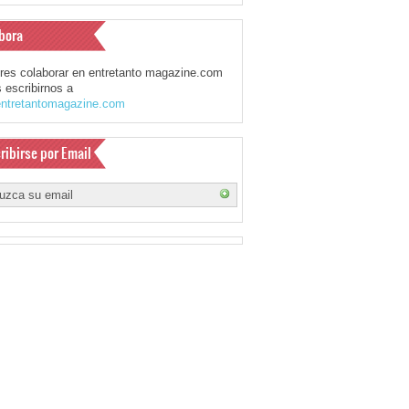
bora
eres colaborar en entretanto magazine.com
 escribirnos a
ntretantomagazine.com
ribirse por Email