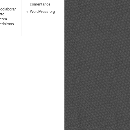
comentarios
 colaborar
WordPress.org
nto
.com
ribirnos