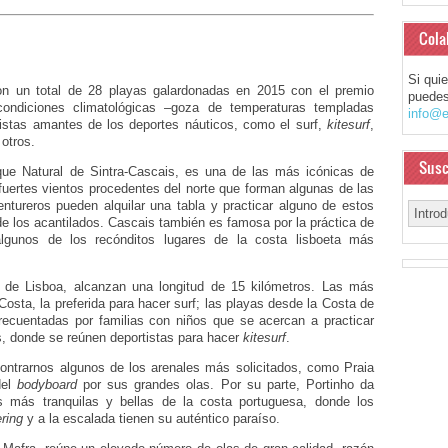
Cola
Si qui
n un total de 28 playas galardonadas en 2015 con el premio
puedes
ondiciones climatológicas –goza de temperaturas templadas
info@e
istas amantes de los deportes náuticos, como el surf,
kitesurf
,
otros.
Susc
ue Natural de Sintra-Cascais, es una de las más icónicas de
 fuertes vientos procedentes del norte que forman algunas de las
tureros pueden alquilar una tabla y practicar alguno de estos
e los acantilados. Cascais también es famosa por la práctica de
algunos de los recónditos lugares de la costa lisboeta más
r de Lisboa, alcanzan una longitud de 15 kilómetros. Las más
osta, la preferida para hacer surf; las playas desde la Costa de
recuentadas por familias con niños que se acercan a practicar
s, donde se reúnen deportistas para hacer
kitesurf
.
ontrarnos algunos de los arenales más solicitados, como Praia
del
bodyboard
por sus grandes olas. Por su parte, Portinho da
s más tranquilas y bellas de la costa portuguesa, donde los
ring
y a la escalada tienen su auténtico paraíso.