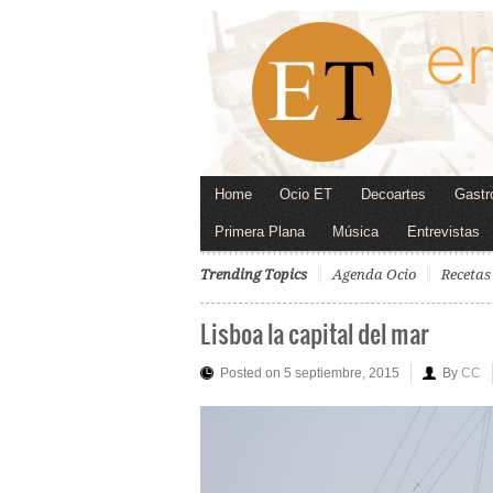
Home
Ocio ET
Decoartes
Gastr
Primera Plana
Música
Entrevistas
Trending Topics
Agenda Ocio
Recetas
Lisboa la capital del mar
Posted on 5 septiembre, 2015
By
CC