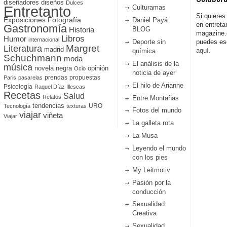
diseñadores
diseños
Dulces
Entretanto
Culturamas
Si quieres
Fotografía
Exposiciones
Daniel Payá
en entreta
Gastronomía
Historia
BLOG
magazine
Libros
Humor
internacional
Deporte sin
puedes esc
Literatura
Margret
madrid
aquí.
química
Schuchmann
moda
El análisis de la
música
novela negra
opinión
Ocio
noticia de ayer
prendas
propuestas
Paris
pasarelas
El hilo de Arianne
Psicología
Raquel Díaz Illescas
Recetas
Salud
Relatos
Entre Montañas
tendencias
URO
Tecnología
texturas
Fotos del mundo
viajar
viñeta
Viajar
La galleta rota
La Musa
Leyendo el mundo
con los pies
My Leitmotiv
Pasión por la
conducción
Sexualidad
Creativa
Sexualidad