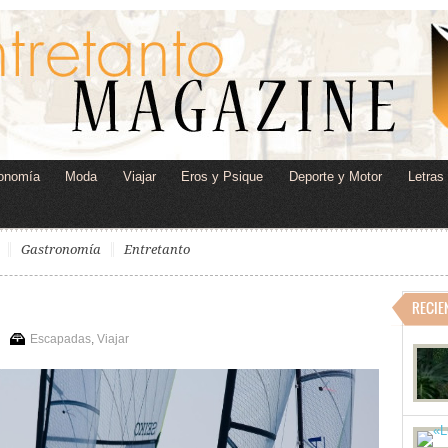
onomía
Moda
Viajar
Eros y Psique
Deporte y Motor
Letras
Gastronomía
Entretanto
RECIE
Escapadas
,
Viajar