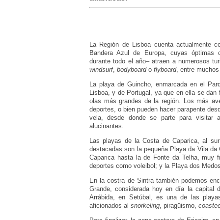
La Región de Lisboa cuenta actualmente co
Bandera Azul de Europa, cuyas óptimas c
durante todo el año– atraen a numerosos tur
windsurf
,
bodyboard
o
flyboard
, entre muchos 
La playa de Guincho, enmarcada en el Parq
Lisboa, y de Portugal, ya que en ella se dan
olas más grandes de la región. Los más aven
deportes, o bien pueden hacer parapente desd
vela, desde donde se parte para visitar 
alucinantes.
Las playas de la Costa de Caparica, al su
destacadas son la pequeña Playa da Vila da C
Caparica hasta la de Fonte da Telha, muy f
deportes como voleibol; y la Playa dos Medo
En la costra de Sintra también podemos enc
Grande, considerada hoy en día la capital 
Arrábida, en Setúbal, es una de las playa
aficionados al
snorkeling
, piragüismo,
coastee