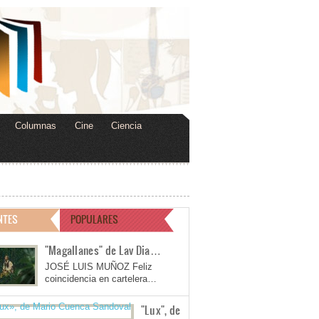
Columnas
Cine
Ciencia
NTES
POPULARES
"Magallanes" de Lav Dia…
JOSÉ LUIS MUÑOZ Feliz
coincidencia en cartelera…
"Lux", de