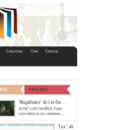
Columnas
Cine
Ciencia
NTES
POPULARES
"Magallanes" de Lav Dia…
JOSÉ LUIS MUÑOZ Feliz
coincidencia en cartelera…
"Lux", de