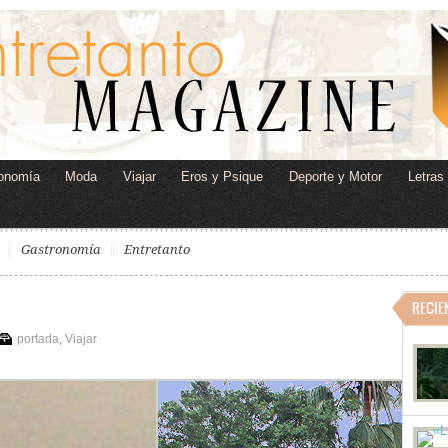
onomía
Moda
Viajar
Eros y Psique
Deporte y Motor
Letras
Gastronomía
Entretanto
RECIE
portada
,
Viajar