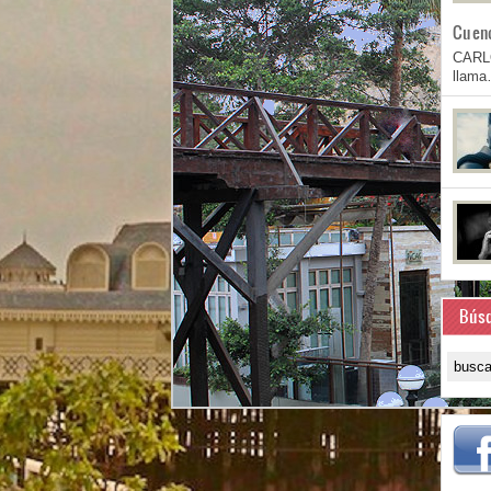
Cuen
CARL
llam
Bús