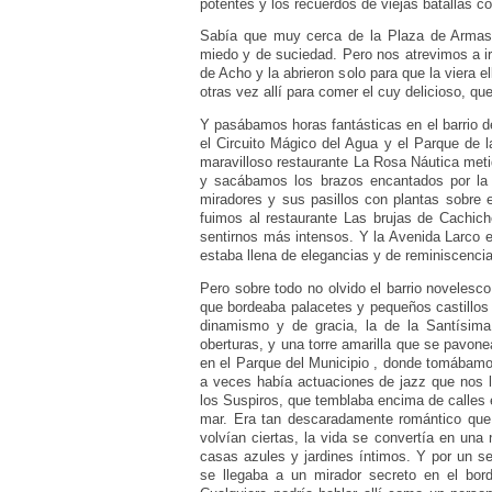
potentes y los recuerdos de viejas batallas c
Sabía que muy cerca de la Plaza de Armas, 
miedo y de suciedad. Pero nos atrevimos a ir 
de Acho y la abrieron solo para que la viera 
otras vez allí para comer el cuy delicioso, q
Y pasábamos horas fantásticas en el barrio de 
el Circuito Mágico del Agua y el Parque de l
maravilloso restaurante La Rosa Náutica met
y sacábamos los brazos encantados por la
miradores y sus pasillos con plantas sobre e
fuimos al restaurante Las brujas de Cachic
sentirnos más intensos. Y la Avenida Larco e
estaba llena de elegancias y de reminiscenci
Pero sobre todo no olvido el barrio novelesco
que bordeaba palacetes y pequeños castillos 
dinamismo y de gracia, la de la Santísima
oberturas, y una torre amarilla que se pavone
en el Parque del Municipio , donde tomábamos
a veces había actuaciones de jazz que nos l
los Suspiros, que temblaba encima de calles 
mar. Era tan descaradamente romántico que
volvían ciertas, la vida se convertía en una
casas azules y jardines íntimos. Y por un s
se llegaba a un mirador secreto en el bor