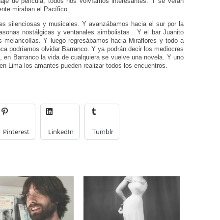
naje de película, todos nos volvíamos interesantes. Y se veían
nte miraban el Pacífico.
es silenciosas y musicales. Y avanzábamos hacia el sur por la
sonas nostálgicas y ventanales simbolistas . Y el bar Juanito
s melancolías. Y luego regresábamos hacia Miraflores y todo a
unca podríamos olvidar Barranco. Y ya podrán decir los mediocres
o, en Barranco la vida de cualquiera se vuelve una novela. Y uno
 en Lima los amantes pueden realizar todos los encuentros.
Pinterest
LinkedIn
Tumblr