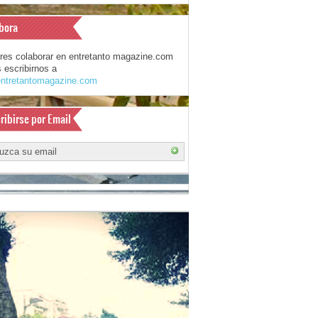
bora
eres colaborar en entretanto magazine.com
 escribirnos a
ntretantomagazine.com
ribirse por Email