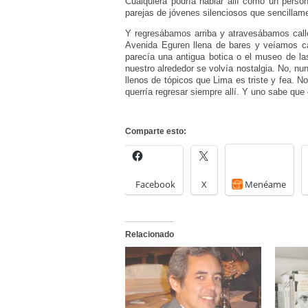
Cualquiera podría hablar allí como un perso
parejas de jóvenes silenciosos que sencillame
Y regresábamos arriba y atravesábamos call
Avenida Eguren llena de bares y veíamos ca
parecía una antigua botica o el museo de la
nuestro alrededor se volvía nostalgia. No, n
llenos de tópicos que Lima es triste y fea. N
querría regresar siempre allí. Y uno sabe que
Comparte esto:
Facebook
X
Menéame
Relacionado