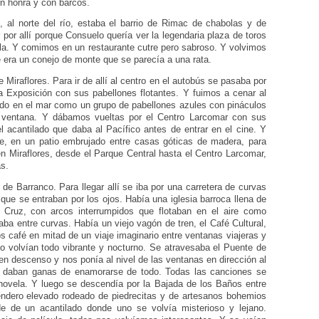
on honra y con barcos.
al norte del río, estaba el barrio de Rimac de chabolas y de
por allí porque Consuelo quería ver la legendaria plaza de toros
ella. Y comimos en un restaurante cutre pero sabroso. Y volvimos
ue era un conejo de monte que se parecía a una rata.
Miraflores. Para ir de allí al centro en el autobús se pasaba por
a Exposición con sus pabellones flotantes. Y fuimos a cenar al
ido en el mar como un grupo de pabellones azules con pináculos
 ventana. Y dábamos vueltas por el Centro Larcomar con sus
l acantilado que daba al Pacífico antes de entrar en el cine. Y
he, en un patio embrujado entre casas góticas de madera, para
n Miraflores, desde el Parque Central hasta el Centro Larcomar,
as.
 de Barranco. Para llegar allí se iba por una carretera de curvas
que se entraban por los ojos. Había una iglesia barroca llena de
 Cruz, con arcos interrumpidos que flotaban en el aire como
aba entre curvas. Había un viejo vagón de tren, el Café Cultural,
 café en mitad de un viaje imaginario entre ventanas viajeras y
o volvían todo vibrante y nocturno. Se atravesaba el Puente de
en descenso y nos ponía al nivel de las ventanas en dirección al
 daban ganas de enamorarse de todo. Todas las canciones se
 novela. Y luego se descendía por la Bajada de los Baños entre
endero elevado rodeado de piedrecitas y de artesanos bohemios
de de un acantilado donde uno se volvía misterioso y lejano.