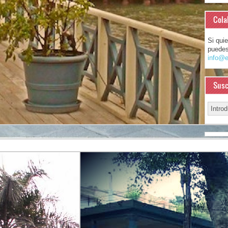
Cola
Si qui
puedes
info@e
Susc