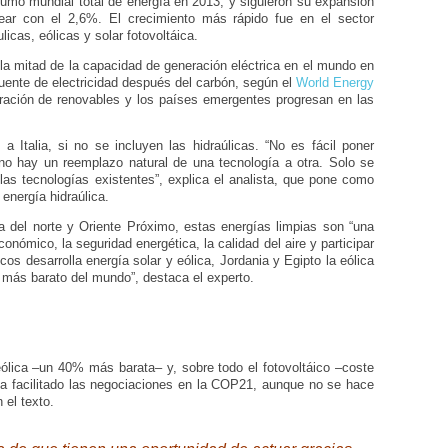
umo mundial total de energía en 2013, y siguieron su expansión
ear con el 2,6%. El crecimiento más rápido fue en el sector
icas, eólicas y solar fotovoltáica.
la mitad de la capacidad de generación eléctrica en el mundo en
uente de electricidad después del carbón, según el
World Energy
eración de renovables y los países emergentes progresan en las
a Italia, si no se incluyen las hidraúlicas. “No es fácil poner
 hay un reemplazo natural de una tecnología a otra. Solo se
 las tecnologías existentes”, explica el analista, que pone como
energía hidraúlica.
 del norte y Oriente Próximo, estas energías limpias son “una
onómico, la seguridad energética, la calidad del aire y participar
ecos desarrolla energía solar y eólica, Jordania y Egipto la eólica
o más barato del mundo”, destaca el experto.
ólica –un 40% más barata– y, sobre todo el fotovoltáico –coste
 ha facilitado las negociaciones en la COP21, aunque no se hace
 el texto.