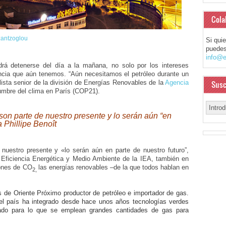
Cola
zantzoglou
Si qui
puedes
info@e
rá detenerse del día a la mañana, no solo por los intereses
ncia que aún tenemos. “Aún necesitamos el petróleo durante un
Susc
alista senior de la división de Energías Renovables de la
Agencia
umbre del clima en París (COP21).
 son parte de nuestro presente y lo serán aún “en
a Phillipe Benoît
 nuestro presente y «lo serán aún en parte de nuestro futuro”,
 de Eficiencia Energética y Medio Ambiente de la IEA, también en
iones de CO
las energías renovables –de la que todos hablan en
2,
 de Oriente Próximo productor de petróleo e importador de gas.
 el país ha integrado desde hace unos años tecnologías verdes
sado para lo que se emplean grandes cantidades de gas para