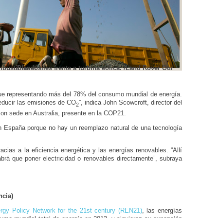
Trabajadores en una explotación de combustibles fósiles frente a turbina eólica. /Land Rover Our Planet
gue representando más del 78% del consumo mundial de energía.
educir las emisiones de CO
”, indica John Scowcroft, director del
2
on sede en Australia, presente en la COP21.
n España porque no hay un reemplazo natural de una tecnología
cias a la eficiencia energética y las energías renovables. “Allí
rá que poner electricidad o renovables directamente”, subraya
ncia)
gy Policy Network for the 21st century (REN21)
, las energías