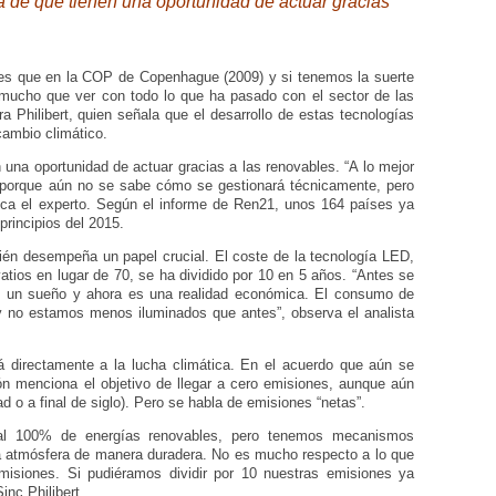
 de que tienen una oportunidad de actuar gracias
les que en la COP de Copenhague (2009) y si tenemos la suerte
e mucho que ver con todo lo que ha pasado con el sector de las
a Philibert, quien señala que el desarrollo de estas tecnologías
cambio climático.
una oportunidad de actuar gracias a las renovables. “A lo mejor
porque aún no se sabe cómo se gestionará técnicamente, pero
alca el experto. Según el informe de Ren21, unos 164 países ya
principios del 2015.
bién desempeña un papel crucial. El coste de la tecnología LED,
ios en lugar de 70, se ha dividido por 10 en 5 años. “Antes se
n, un sueño y ahora es una realidad económica. El consumo de
y no estamos menos iluminados que antes”, observa el analista
rá directamente a la lucha climática. En el acuerdo que aún se
ión menciona el objetivo de llegar a cero emisiones, aunque aún
d o a final de siglo). Pero se habla de emisiones “netas”.
so al 100% de energías renovables, pero tenemos mecanismos
 la atmósfera de manera duradera. No es mucho respecto a lo que
misiones. Si pudiéramos dividir por 10 nuestras emisiones ya
inc Philibert.