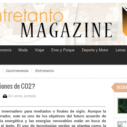
onomía
Moda
Viajar
Eros y Psique
Deporte y Motor
Letras
Gastronomía
Entretanto
siones de CO2?
RECIE
En verde
,
portada
 invernadero para mediados o finales de siglo. Aunque la
rador, este es uno de los objetivos del futuro acuerdo de
cia energética y las energías renovables están en boca de
 el texto. El uso de tecnologías verdes se plantea como la