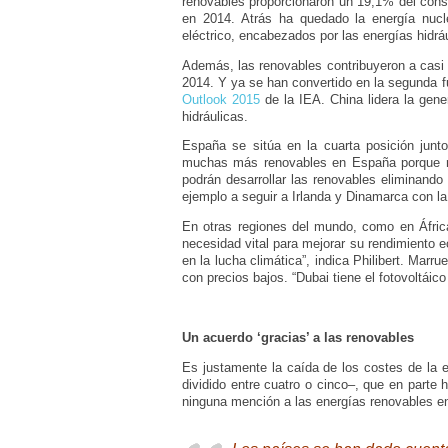
renovables proporcionaron un 19,1% del cons
en 2014. Atrás ha quedado la energía nucl
eléctrico, encabezados por las energías hidrául
Además, las renovables contribuyeron a casi 
2014. Y ya se han convertido en la segunda f
Outlook 2015
de la IEA. China lidera la gen
hidráulicas.
España se sitúa en la cuarta posición junto 
muchas más renovables en España porque no
podrán desarrollar las renovables eliminando
ejemplo a seguir a Irlanda y Dinamarca con la 
En otras regiones del mundo, como en África
necesidad vital para mejorar su rendimiento ec
en la lucha climática”, indica Philibert. Marru
con precios bajos. “Dubai tiene el fotovoltáic
Un acuerdo ‘gracias’ a las renovables
Es justamente la caída de los costes de la e
dividido entre cuatro o cinco–, que en parte
ninguna mención a las energías renovables en