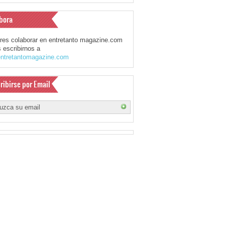
bora
eres colaborar en entretanto magazine.com
 escribirnos a
ntretantomagazine.com
ribirse por Email