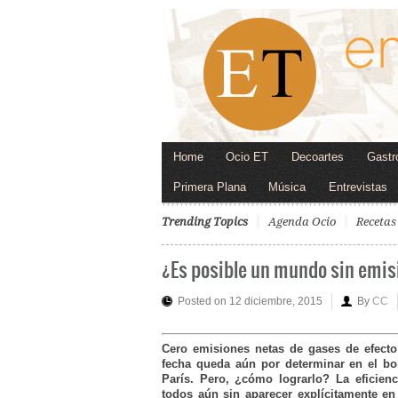
Home
Ocio ET
Decoartes
Gastr
Primera Plana
Música
Entrevistas
Trending Topics
Agenda Ocio
Recetas
¿Es posible un mundo sin emi
Posted on 12 diciembre, 2015
By
CC
Cero emisiones netas de gases de efecto
fecha queda aún por determinar en el bor
París. Pero, ¿cómo lograrlo? La eficien
todos aún sin aparecer explícitamente en