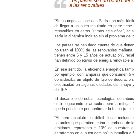
Los países se han dado cuenta
a las renovables
“Si las negociaciones en París son más fáci
de llegar a un buen resultado en parte tien
renovables en estos últimos seis años”, aclar
sería la dinámica incluso sin el problema del 
Los países se han dado cuenta de que tienen 
no usan el 100% de las renovables mañana 
tienen entre 5 y 15 años de actuación”, rec
han definido objetivos de energía renovable a 
En ese sentido, la eficiencia energética tam
por ejemplo, con lámparas que consumen 5 vat
consideraba un objeto de lujo de decoració
electricidad en algunas ciudades disminuye 
del IEA.
El desarrollo de estas tecnologías contribui
está negociando el artículo sobre la mitigac
queda pendiente por confirmar la fecha (a mita
“Al cero absoluto es difícil llegar inclu
naturales que permiten retirar el carbono de
emitimos, representa el 10% de nuestras e
estaríamos en el buen camino”, puntualiza a S