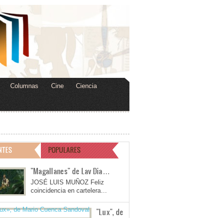
Columnas
Cine
Ciencia
NTES
POPULARES
"Magallanes" de Lav Dia…
JOSÉ LUIS MUÑOZ Feliz
coincidencia en cartelera…
"Lux", de