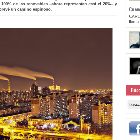
l 100% de las renovables –ahora representan casi el 20%– y
Cuen
e prevé un camino espinoso.
CARL
llam
Bús