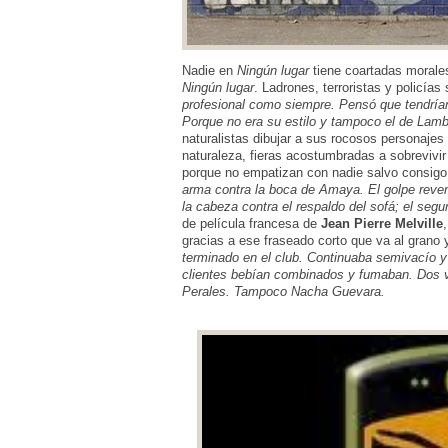
Nadie en
Ningún lugar
tiene coartadas morales
Ningún lugar
. Ladrones, terroristas y policí
profesional como siempre. Pensó que tendrían 
Porque no era su estilo y tampoco el de Lamb
naturalistas dibujar a sus rocosos personajes
naturaleza, fieras acostumbradas a sobrevivir 
porque no empatizan con nadie salvo consigo
arma contra la boca de Amaya. El golpe reventó 
la cabeza contra el respaldo del sofá; el seg
de película francesa de
Jean Pierre Melville
gracias a ese fraseado corto que va al grano 
terminado en el club. Continuaba semivacío y
clientes bebían combinados y fumaban. Dos v
Perales. Tampoco Nacha Guevara.