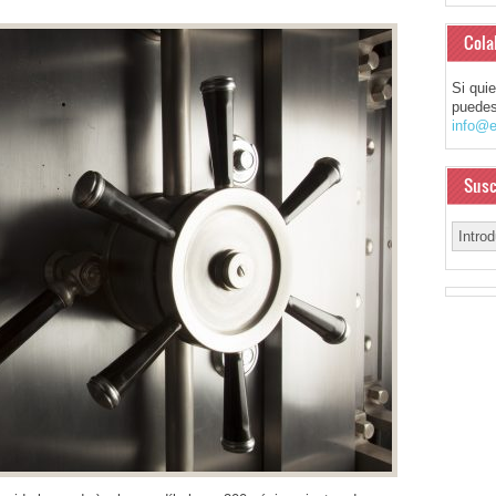
Cola
Si qui
puedes
info@e
Susc