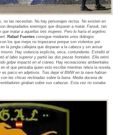
; no las necesitan. No hay personajes rectos. No existen en
as son despiadados enemigos que disparan a matar.
Farouk, tan
que matar a aquellas tres mujeres. Pero lo haría el argelino.
ert.
Rafael Fuentes
consigue mediante unos diálogos
 con los que mejor no tropezarse porque son violentos por
en la jungla callejera que disparan a la cabeza y sin avisar
 mismo. Hay violencia explícita, seca, contundente.
Estrelló el
el labio superior y partió las dos piezas frontales. Ella retiró
undo golpe impactó en el cráneo.
Hay recreaciones ambientales
, en el que pensaba quien esto escribe mientras releía la novela,
y es parco en adjetivos.
Tras dejar el BMW en la nave habían
 con las chicas reclinadas sobre la barra. Media docena de
entiladores giraban sobre sus cabezas. Esta vez no sonaba