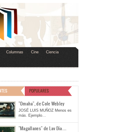
Columnas
Cine
Ciencia
NTES
POPULARES
"Omaha", de Cole Webley
JOSÉ LUIS MUÑOZ Menos es
más. Ejemplo…
"Magallanes" de Lav Dia…