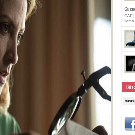
Cuen
CARL
llam
Bús