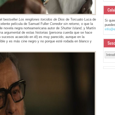
Cola
el bestseller
Los renglones torcidos de Dios
de Torcuato Luca de
Si qui
xcelente película de Samuel Fuller
Corredor sin retorno
, o que la
puedes
 de novela negra norteamericana autor de
Shutter Island
, y Martín
info@e
ma argumental de estas historias (persona cuerda que se hace
un sucesos acaecido en él) es muy parecido, aunque en la
eíble y es más cine negro y no porque esté rodada en blanco y
Susc