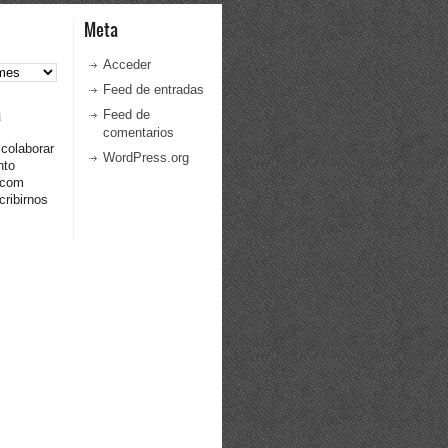
Meta
Acceder
Feed de entradas
a
Feed de
comentarios
 colaborar
WordPress.org
nto
.com
ribirnos