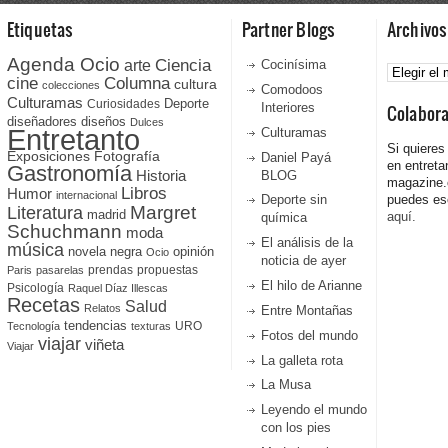
Etiquetas
Partner Blogs
Archivos
Agenda Ocio
Ciencia
Archivos
arte
Cocinísima
cine
Columna
cultura
colecciones
Comodoos
Culturamas
Curiosidades
Deporte
Interiores
Colabor
diseñadores
diseños
Dulces
Entretanto
Culturamas
Si quieres
Fotografía
Exposiciones
Daniel Payá
en entreta
Gastronomía
Historia
BLOG
magazine
Libros
Humor
internacional
Deporte sin
puedes esc
Literatura
Margret
madrid
aquí.
química
Schuchmann
moda
El análisis de la
música
novela negra
opinión
Ocio
noticia de ayer
prendas
propuestas
Paris
pasarelas
El hilo de Arianne
Psicología
Raquel Díaz Illescas
Recetas
Salud
Relatos
Entre Montañas
tendencias
URO
Tecnología
texturas
Fotos del mundo
viajar
viñeta
Viajar
La galleta rota
La Musa
Leyendo el mundo
con los pies