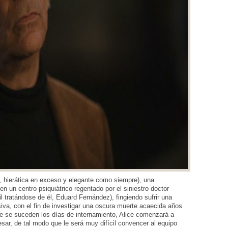
o, hierática en exceso y elegante como siempre), una
en un centro psiquiátrico regentado por el siniestro doctor
l tratándose de él, Eduard Fernández), fingiendo sufrir una
iva, con el fin de investigar una oscura muerte acaecida años
ue se suceden los días de internamiento, Alice comenzará a
pesar, de tal modo que le será muy difícil convencer al equipo