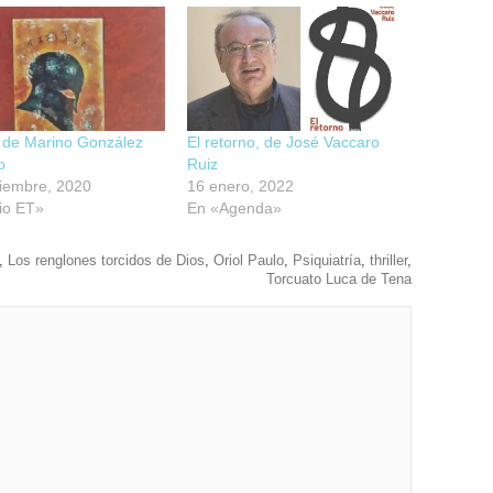
 de Marino González
El retorno, de José Vaccaro
o
Ruiz
tiembre, 2020
16 enero, 2022
io ET»
En «Agenda»
,
Los renglones torcidos de Dios
,
Oriol Paulo
,
Psiquiatría
,
thriller
,
Torcuato Luca de Tena