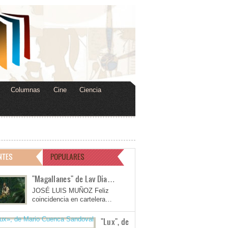
Columnas
Cine
Ciencia
NTES
POPULARES
"Magallanes" de Lav Dia…
JOSÉ LUIS MUÑOZ Feliz
coincidencia en cartelera…
"Lux", de