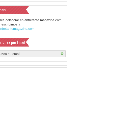
bora
eres colaborar en entretanto magazine.com
 escribirnos a
ntretantomagazine.com
ribirse por Email