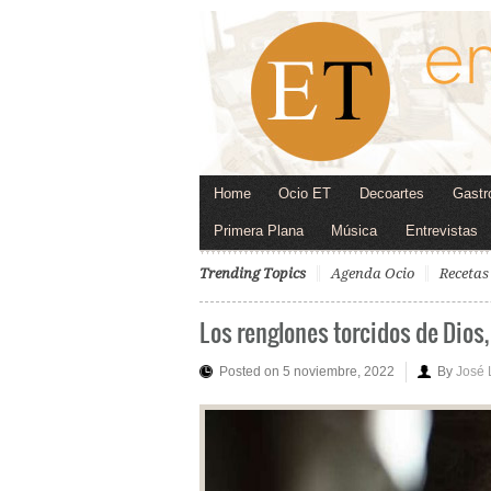
Home
Ocio ET
Decoartes
Gastr
Primera Plana
Música
Entrevistas
Trending Topics
Agenda Ocio
Recetas
Los renglones torcidos de Dios,
Posted on 5 noviembre, 2022
By
José 