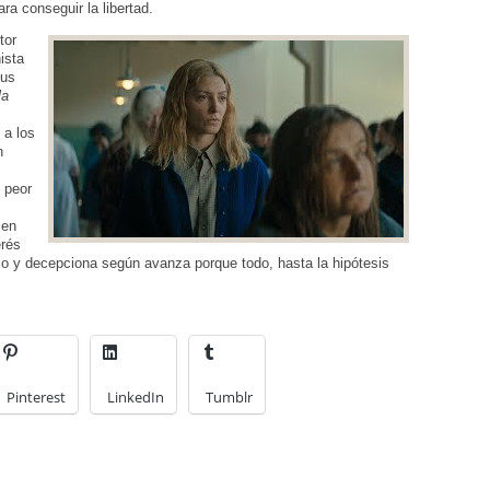
ra conseguir la libertad.
tor
ista
sus
la
 a los
n
 peor
cen
erés
pio y decepciona según avanza porque todo, hasta la hipótesis
Pinterest
LinkedIn
Tumblr