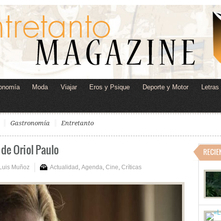
onomía
Moda
Viajar
Eros y Psique
Deporte y Motor
Letras
Gastronomía
Entretanto
 de Oriol Paulo
RECIE
Luis Muñoz
Actualidad
,
Agenda
,
Cine
,
Críticas