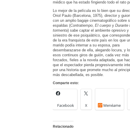
médico que ha estado fingiendo todo el rato pa
Lo mejor de la película es lo bien que su direc
Oriol Paulo (Barcelona, 1975), director y guion
con un amplio bagaje cinematográfico sobre 
espaldas (
Contratiempo
,
El cuerpo
y
Durante 
tormenta
) sabe captar el ambiente opresivo y
siniestro de ese psiquiátrico, que corresponde
de la era franquista de este país en los que u
marido podía internar a su esposa, para
desembarazarse de ella, alegando locura, y lo
esos continuos giros de guión, cada vez más
forzados, fieles a la novela adaptada, que ha
que el espectador pierda progresivamente int
por una historia que promete mucho al princi
más descabellada, es posible.
Comparte esto:
Facebook
X
Menéame
Relacionado