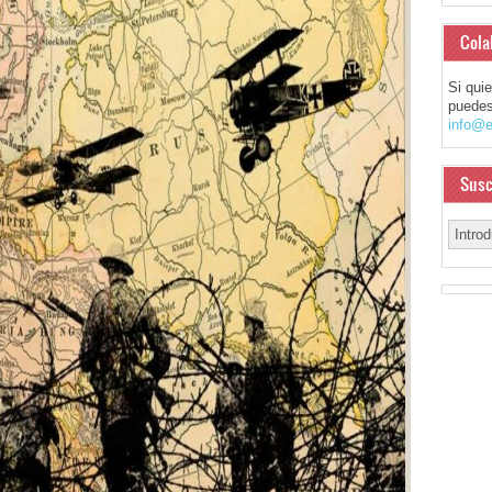
Cola
Si qui
puedes
info@e
Susc