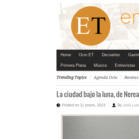
Home
Ocio ET
Decoartes
Gastr
Primera Plana
Música
Entrevistas
Trending Topics
Agenda Ocio
Recetas
La ciudad bajo la luna, de Nere
Posted on 11 enero, 2023
By
José Lui