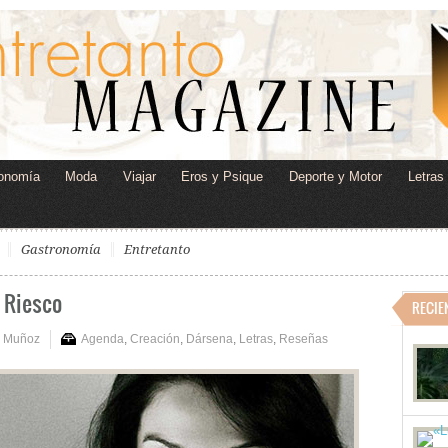
onomía
Moda
Viajar
Eros y Psique
Deporte y Motor
Letras
Gastronomía
Entretanto
a Riesco
RECIE
s Muñoz
Agenda
,
Creación
,
Dársena
,
Letras
,
Reseñas