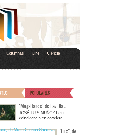
Columnas
Cine
Ciencia
NTES
POPULARES
"Magallanes" de Lav Dia…
JOSÉ LUIS MUÑOZ Feliz
coincidencia en cartelera…
"Lux", de