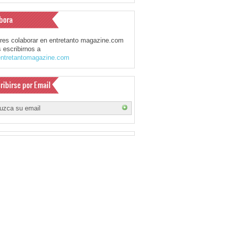
bora
eres colaborar en entretanto magazine.com
 escribirnos a
ntretantomagazine.com
ribirse por Email