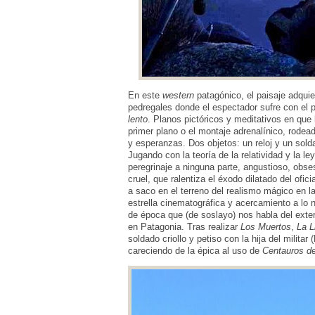
En este
western
patagónico, el paisaje adquier
pedregales donde el espectador sufre con el 
lento
. Planos pictóricos y meditativos en qu
primer plano o el montaje adrenalínico, rode
y esperanzas. Dos objetos: un reloj y un sol
Jugando con la teoría de la relatividad y la l
peregrinaje a ninguna parte, angustioso, obse
cruel, que ralentiza el éxodo dilatado del of
a saco en el terreno del realismo mágico en 
estrella cinematográfica y acercamiento a lo n
de época que (de soslayo) nos habla del exter
en Patagonia. Tras realizar
Los Muertos
,
La L
soldado criollo y petiso con la hija del milita
careciendo de la épica al uso de
Centauros de