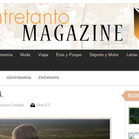
onomía
Moda
Viajar
Eros y Psique
Deporte y Motor
Letras
Gastronomía
Entretanto
.
RECIE
ncisco Collado
Ocio ET