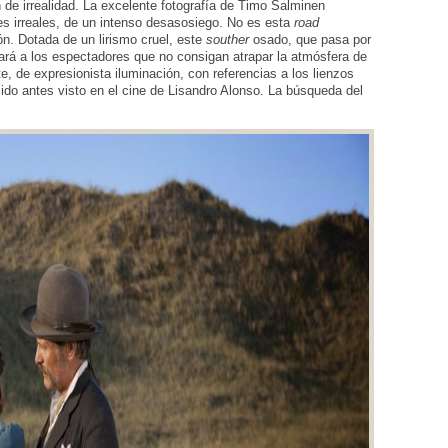
de irrealidad. La excelente fotografía de Timo Salminen
s irreales, de un intenso desasosiego. No es esta
road
ón. Dotada de un lirismo cruel, este
souther
osado, que pasa por
ará a los espectadores que no consigan atrapar la atmósfera de
de expresionista iluminación, con referencias a los lienzos
ido antes visto en el cine de Lisandro Alonso. La búsqueda del