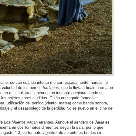
ano, se cae cuando intenta montar; escasamente marcial; le
a voluntad de los héroes
fordianos,
que le llevará finalmente a un
trama minimalista culmina en un instante
borgiano
donde se
los objetos antes aludidos. Guión arriesgado (paradojas
ra, utilización del sonido (viento, marea) como banda sonora,
isaje y el desasosiego de la pérdida. No es nuevo en el cine de
 de
Los Muertos
vagan errantes. Aunque el sendero de
Jauja
es
senta en dos formatos diferentes según la sala, por lo que
angosto 4:3, en formato
vignette
, de setenteros bordes sin