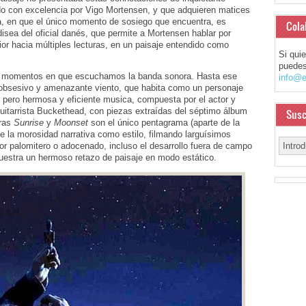
ado con excelencia por Vigo Mortensen, y que adquieren matices
a, en que el único momento de sosiego que encuentra, es
Cola
disea del oficial danés, que permite a Mortensen hablar por
ior hacia múltiples lecturas, en un paisaje entendido como
Si qui
puedes
sos momentos en que escuchamos la banda sonora. Hasta ese
info@e
 obsesivo y amenazante viento, que habita como un personaje
, pero hermosa y eficiente musica, compuesta por el actor y
guitarrista Buckethead, con piezas extraídas del séptimo álbum
Susc
bras
Sunrise
y
Moonset
son el único pentagrama (aparte de la
ige la morosidad narrativa como estilo, filmando larguísimos
r palomitero o adocenado, incluso el desarrollo fuera de campo
uestra un hermoso retazo de paisaje en modo estático.