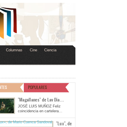
Columnas
Cine
Ciencia
NTES
POPULARES
"Magallanes" de Lav Dia…
JOSÉ LUIS MUÑOZ Feliz
coincidencia en cartelera…
"Lux", de