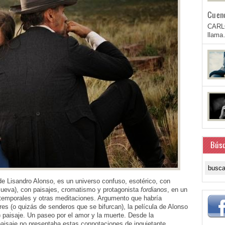
Cuen
CARL
llam
Bús
 de Lisandro Alonso, es un universo confuso, esotérico, con
cueva), con paisajes, cromatismo y protagonista
fordianos
, en un
is temporales y otras meditaciones. Argumento que habría
res (o quizás de senderos que se bifurcan), la película de Alonso
paisaje. Un paseo por el amor y la muerte. Desde la
 paisaje no presentaba estas connotaciones de inquietante