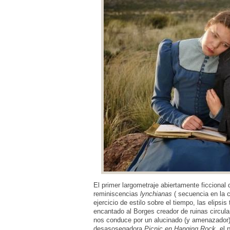
El primer largometraje abiertamente ficcional
reminiscencias
lynchianas
( secuencia en la 
ejercicio de estilo sobre el tiempo, las elips
encantado al Borges creador de ruinas circula
nos conduce por un alucinado (y amenazador) 
desasosegadora
Picnic en Hanging Rock
, el