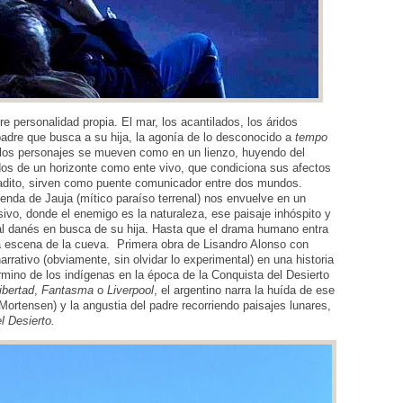
e personalidad propia. El mar, los acantilados, los áridos
padre que busca a su hija, la agonía de lo desconocido a
tempo
e los personajes se mueven como en un lienzo, huyendo del
ados de un horizonte como ente vivo, que condiciona sus afectos
dadito, sirven como puente comunicador entre dos mundos.
eyenda de Jauja (mítico paraíso terrenal) nos envuelve en un
sivo, donde el enemigo es la naturaleza, ese paisaje inhóspito y
icial danés en busca de su hija. Hasta que el drama humano entra
la escena de la cueva. Primera obra de Lisandro Alonso con
arrativo (obviamente, sin olvidar lo experimental) en una historia
mino de los indígenas en la época de la Conquista del Desierto
ibertad
,
Fantasma
o
Liverpool
, el argentino narra la huída de ese
r (Mortensen) y la angustia del padre recorriendo paisajes lunares,
l Desierto.