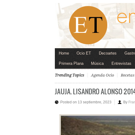
Home
Ocio ET
Decoartes
Gastr
Primera Plana
Música
Entrevistas
Trending Topics
Agenda Ocio
Recetas
JAUJA. LISANDRO ALONSO 2014
Posted on 13 septiembre, 2023
By
Fra