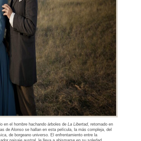
ido en el hombre hachando árboles de
La Libertad
, retomado en
mas de Alonso se hallan en esta película, la más compleja, del
sica, de borgeano universo. El enfrentamiento entre la
ador paisaje austral, le lleva a abismarse en su soledad