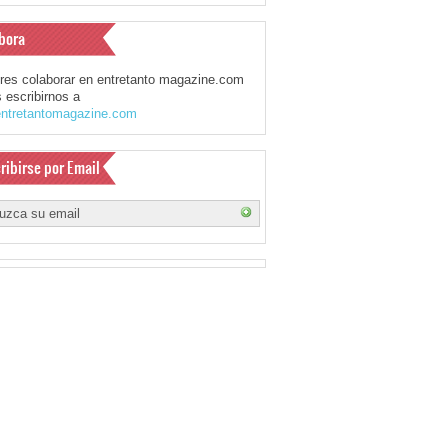
bora
eres colaborar en entretanto magazine.com
 escribirnos a
ntretantomagazine.com
ribirse por Email